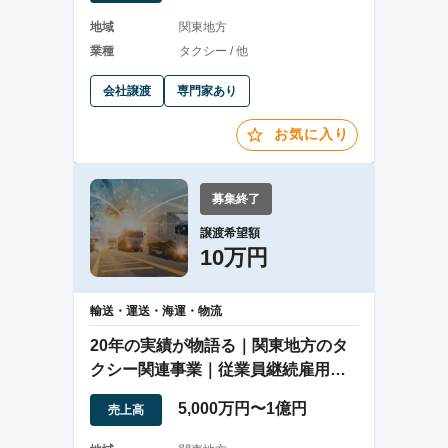
地域
関東地方
業種
タクシー / 他
会社譲渡
専門家あり
お気に入り
募集終了
譲渡希望額
10万円
輸送・運送・海運・物流
20年の実績が物語る｜関東地方のタ
クシー関連事業｜従業員継続雇用で
円滑な事業承継
5,000万円〜1億円
売上高