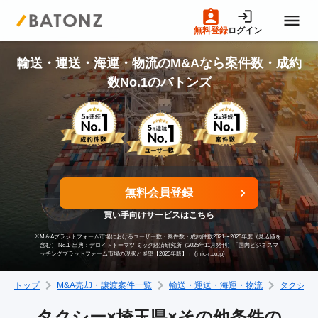
無料登録
ログイン
トップページ
輸送・運送・海運・物流のM&Aなら案件数・成約
数No.1のバトンズ
M&A案件一覧
売りたい方へ
無料会員登録
買いたい方へ
買い手向けサービスはこちら
※
M＆Aプラットフォーム市場におけるユーザー数・案件数・成約件数2021〜2025年度（見込値を
成約事例
含む） No.1
出典：デロイトトーマツ ミック経済研究所（2025年11月発刊）「国内ビジネスマ
ッチングプラットフォーム市場の現状と展望【2025年版】」 (mic-r.co.jp)
トップ
M&A売却・譲渡案件一覧
輸送・運送・海運・物流
タクシー
M&A専門家の方へ
タクシー×埼玉県×その他条件の