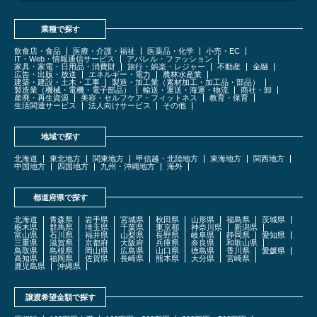
業種で探す
飲食店・食品
医療・介護・福祉
医薬品・化学
小売・EC
IT・Web・情報通信サービス
アパレル・ファッション
家具・家電・日用品・消費財
旅行・娯楽・レジャー
不動産
金融
広告・出版・放送
エネルギー・電力
農林水産業
建築・建設・土木・工事
製造・加工業（素材加工・加工品・部品）
製造業（機械・電機・電子部品）
輸送・運送・海運・物流
商社・卸
産廃・再生資源
美容・セルフケア・フィットネス
教育・保育
生活関連サービス
法人向けサービス
その他
地域で探す
北海道
東北地方
関東地方
甲信越・北陸地方
東海地方
関西地方
中国地方
四国地方
九州・沖縄地方
海外
都道府県で探す
北海道
青森県
岩手県
宮城県
秋田県
山形県
福島県
茨城県
栃木県
群馬県
埼玉県
千葉県
東京都
神奈川県
新潟県
富山県
石川県
福井県
山梨県
長野県
岐阜県
静岡県
愛知県
三重県
滋賀県
京都府
大阪府
兵庫県
奈良県
和歌山県
鳥取県
島根県
岡山県
広島県
山口県
徳島県
香川県
愛媛県
高知県
福岡県
佐賀県
長崎県
熊本県
大分県
宮崎県
鹿児島県
沖縄県
譲渡希望金額で探す