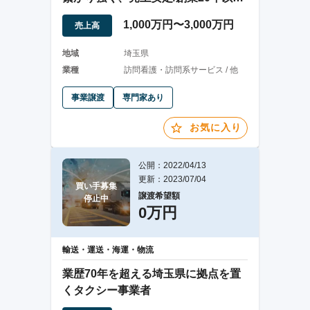
で信頼が厚い
1,000万円〜3,000万円
売上高
地域
埼玉県
業種
訪問看護・訪問系サービス / 他
事業譲渡
専門家あり
お気に入り
公開：2022/04/13
更新：2023/07/04
買い手募集

譲渡希望額
停止中
0万円
輸送・運送・海運・物流
業歴70年を超える埼玉県に拠点を置
くタクシー事業者