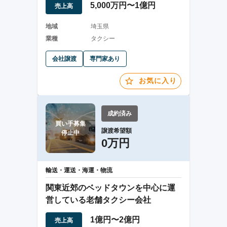
5,000万円〜1億円
売上高
地域
埼玉県
業種
タクシー
会社譲渡
専門家あり
お気に入り
成約済み
買い手募集

譲渡希望額
停止中
0万円
輸送・運送・海運・物流
関東近郊のベッドタウンを中心に運
営している老舗タクシー会社
1億円〜2億円
売上高