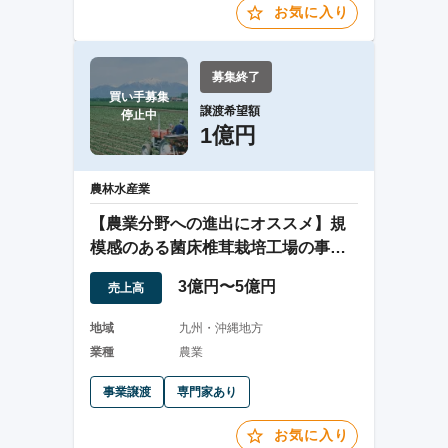
お気に入り
募集終了
買い手募集

譲渡希望額
停止中
1億円
農林水産業
【農業分野への進出にオススメ】規
模感のある菌床椎茸栽培工場の事業
譲渡
3億円〜5億円
売上高
地域
九州・沖縄地方
業種
農業
事業譲渡
専門家あり
お気に入り