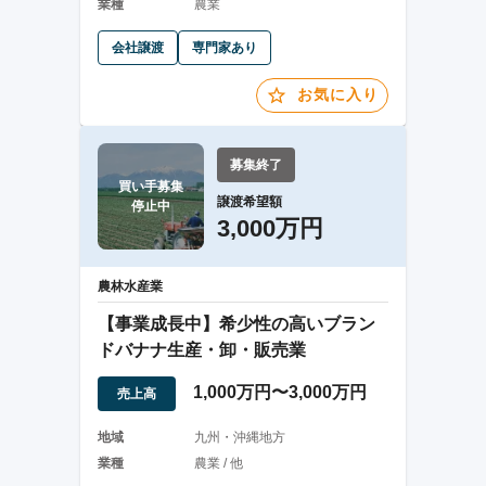
業種
農業
会社譲渡
専門家あり
お気に入り
募集終了
買い手募集

譲渡希望額
停止中
3,000万円
農林水産業
【事業成長中】希少性の高いブラン
ドバナナ生産・卸・販売業
1,000万円〜3,000万円
売上高
地域
九州・沖縄地方
業種
農業 / 他