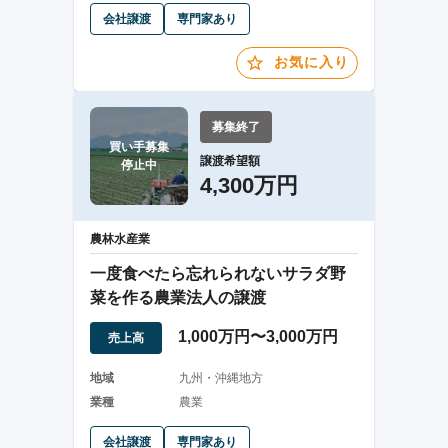
会社譲渡
専門家あり
お気に入り
募集終了
買い手募集

譲渡希望額
停止中
4,300万円
農林水産業
⼀度⾷べたら忘れられないサラダ野
菜を作る農業法⼈の譲渡
1,000万円〜3,000万円
売上高
地域
九州・沖縄地方
業種
農業
会社譲渡
専門家あり