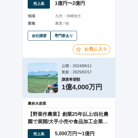
1億円〜2億円
売上高
地域
九州・沖縄地方
業種
農業 / 他
会社譲渡
専門家あり
お気に入り
公開：2024/06/11
更新：2025/02/17
譲渡希望額
1億4,000万円
農林水産業
【野菜作農業】創業25年以上/自社農
園で展開/大手小売や食品加工企業と
の取引有
5,000万円〜1億円
売上高