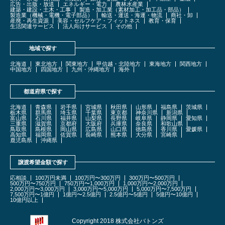
広告・出版・放送
エネルギー・電力
農林水産業
建築・建設・土木・工事
製造・加工業（素材加工・加工品・部品）
製造業（機械・電機・電子部品）
輸送・運送・海運・物流
商社・卸
産廃・再生資源
美容・セルフケア・フィットネス
教育・保育
生活関連サービス
法人向けサービス
その他
地域で探す
北海道
東北地方
関東地方
甲信越・北陸地方
東海地方
関西地方
中国地方
四国地方
九州・沖縄地方
海外
都道府県で探す
北海道
青森県
岩手県
宮城県
秋田県
山形県
福島県
茨城県
栃木県
群馬県
埼玉県
千葉県
東京都
神奈川県
新潟県
富山県
石川県
福井県
山梨県
長野県
岐阜県
静岡県
愛知県
三重県
滋賀県
京都府
大阪府
兵庫県
奈良県
和歌山県
鳥取県
島根県
岡山県
広島県
山口県
徳島県
香川県
愛媛県
高知県
福岡県
佐賀県
長崎県
熊本県
大分県
宮崎県
鹿児島県
沖縄県
譲渡希望金額で探す
応相談
100万円未満
100万円〜300万円
300万円〜500万円
500万円〜750万円
750万円〜1,000万円
1,000万円〜2,000万円
2,000万円〜3,000万円
3,000万円〜5,000万円
5,000万円〜7,500万円
7,500万円〜1億円
1億円〜2.5億円
2.5億円〜5億円
5億円〜10億円
10億円以上
Copyright 2018 株式会社バトンズ