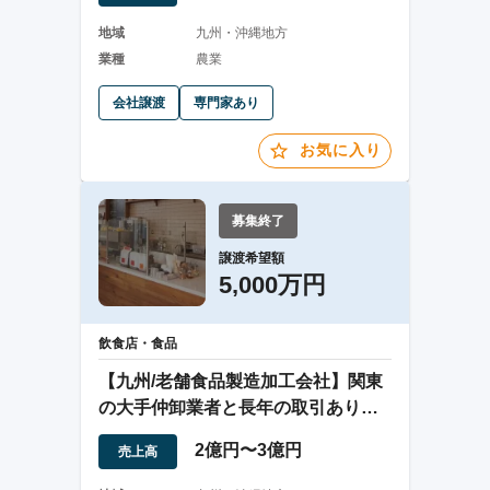
地域
九州・沖縄地方
業種
農業
会社譲渡
専門家あり
お気に入り
募集終了
譲渡希望額
5,000万円
飲食店・食品
【九州/老舗食品製造加工会社】関東
の大手仲卸業者と長年の取引あり、
PBの販売好調
2億円〜3億円
売上高