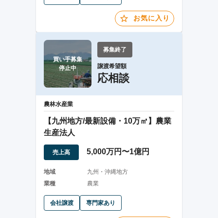
お気に入り
募集終了
買い手募集

譲渡希望額
停止中
応相談
農林水産業
【九州地方/最新設備・10万㎡】農業
生産法人
5,000万円〜1億円
売上高
地域
九州・沖縄地方
業種
農業
会社譲渡
専門家あり