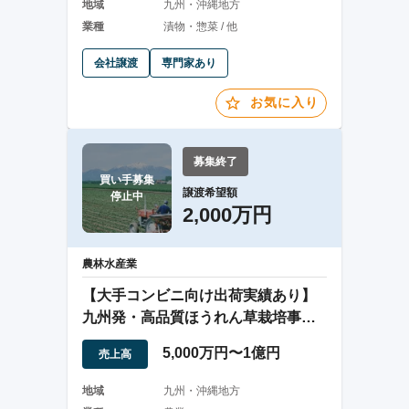
地域
九州・沖縄地方
業種
漬物・惣菜 / 他
会社譲渡
専門家あり
お気に入り
募集終了
買い手募集

譲渡希望額
停止中
2,000万円
農林水産業
【大手コンビニ向け出荷実績あり】
九州発・高品質ほうれん草栽培事業
譲渡案件
5,000万円〜1億円
売上高
地域
九州・沖縄地方