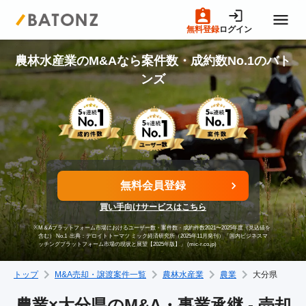
無料登録
ログイン
トップページ
農林水産業のM&Aなら案件数・成約数No.1のバト
ンズ
M&A案件一覧
売りたい方へ
無料会員登録
買いたい方へ
買い手向けサービスはこちら
※
M＆Aプラットフォーム市場におけるユーザー数・案件数・成約件数2021〜2025年度（見込値を
成約事例
含む） No.1
出典：デロイトトーマツ ミック経済研究所（2025年11月発刊）「国内ビジネスマ
ッチングプラットフォーム市場の現状と展望【2025年版】」 (mic-r.co.jp)
トップ
M&A売却・譲渡案件一覧
農林水産業
農業
大分県
M&A専門家の方へ
農業×大分県のM&A・事業承継 - 売却