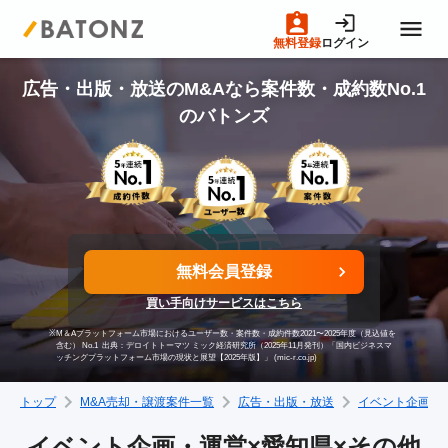
無料登録
ログイン
トップページ
広告・出版・放送のM&Aなら案件数・成約数No.1
のバトンズ
M&A案件一覧
売りたい方へ
無料会員登録
買いたい方へ
買い手向けサービスはこちら
※
M＆Aプラットフォーム市場におけるユーザー数・案件数・成約件数2021〜2025年度（見込値を
成約事例
含む） No.1
出典：デロイトトーマツ ミック経済研究所（2025年11月発刊）「国内ビジネスマ
ッチングプラットフォーム市場の現状と展望【2025年版】」 (mic-r.co.jp)
トップ
M&A売却・譲渡案件一覧
広告・出版・放送
イベント企画・
M&A専門家の方へ
イベント企画・運営×愛知県×その他