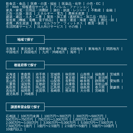
飲食店・食品
医療・介護・福祉
医薬品・化学
小売・EC
IT・Web・情報通信サービス
アパレル・ファッション
家具・家電・日用品・消費財
旅行・娯楽・レジャー
不動産
金融
広告・出版・放送
エネルギー・電力
農林水産業
建築・建設・土木・工事
製造・加工業（素材加工・加工品・部品）
製造業（機械・電機・電子部品）
輸送・運送・海運・物流
商社・卸
産廃・再生資源
美容・セルフケア・フィットネス
教育・保育
生活関連サービス
法人向けサービス
その他
地域で探す
北海道
東北地方
関東地方
甲信越・北陸地方
東海地方
関西地方
中国地方
四国地方
九州・沖縄地方
海外
都道府県で探す
北海道
青森県
岩手県
宮城県
秋田県
山形県
福島県
茨城県
栃木県
群馬県
埼玉県
千葉県
東京都
神奈川県
新潟県
富山県
石川県
福井県
山梨県
長野県
岐阜県
静岡県
愛知県
三重県
滋賀県
京都府
大阪府
兵庫県
奈良県
和歌山県
鳥取県
島根県
岡山県
広島県
山口県
徳島県
香川県
愛媛県
高知県
福岡県
佐賀県
長崎県
熊本県
大分県
宮崎県
鹿児島県
沖縄県
譲渡希望金額で探す
応相談
100万円未満
100万円〜300万円
300万円〜500万円
500万円〜750万円
750万円〜1,000万円
1,000万円〜2,000万円
2,000万円〜3,000万円
3,000万円〜5,000万円
5,000万円〜7,500万円
7,500万円〜1億円
1億円〜2.5億円
2.5億円〜5億円
5億円〜10億円
10億円以上