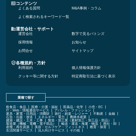
コンテンツ
よくある質問
M&A事例・コラム
よく検索されるキーワード一覧
運営会社・サポート
運営会社
数字で見るバトンズ
採用情報
お知らせ
お問合せ
サイトマップ
各種規約・方針
利用規約
個人情報保護方針
クッキー等に関する方針
特定商取引法に基づく表示
業種で探す
飲食店・食品
医療・介護・福祉
医薬品・化学
小売・EC
IT・Web・情報通信サービス
アパレル・ファッション
家具・家電・日用品・消費財
旅行・娯楽・レジャー
不動産
金融
広告・出版・放送
エネルギー・電力
農林水産業
建築・建設・土木・工事
製造・加工業（素材加工・加工品・部品）
製造業（機械・電機・電子部品）
輸送・運送・海運・物流
商社・卸
産廃・再生資源
美容・セルフケア・フィットネス
教育・保育
生活関連サービス
法人向けサービス
その他