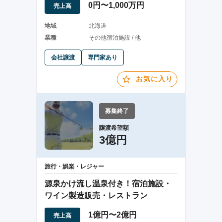
0円〜1,000万円
売上高
地域
北海道
業種
その他宿泊施設 / 他
会社譲渡
専門家あり
お気に入り
募集終了
譲渡希望額
3億円
旅行・娯楽・レジャー
源泉かけ流し温泉付き！宿泊施設・
ワイン製造販売・レストラン
1億円〜2億円
売上高