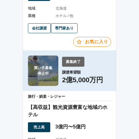
地域
北海道
業種
ホテル / 他
会社譲渡
専門家あり
お気に入り
募集終了
買い手募集

譲渡希望額
停止中
2億5,000万円
旅行・娯楽・レジャー
【高収益】観光資源豊富な地域のホ
テル
3億円〜5億円
売上高