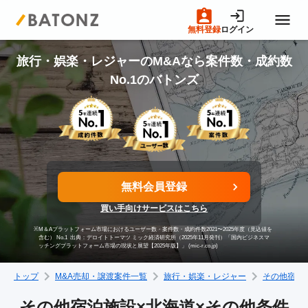
無料登録
ログイン
トップページ
旅行・娯楽・レジャーのM&Aなら案件数・成約数
No.1のバトンズ
M&A案件一覧
売りたい方へ
無料会員登録
買いたい方へ
買い手向けサービスはこちら
※
M＆Aプラットフォーム市場におけるユーザー数・案件数・成約件数2021〜2025年度（見込値を
成約事例
含む） No.1
出典：デロイトトーマツ ミック経済研究所（2025年11月発刊）「国内ビジネスマ
ッチングプラットフォーム市場の現状と展望【2025年版】」 (mic-r.co.jp)
トップ
M&A売却・譲渡案件一覧
旅行・娯楽・レジャー
その他宿泊
M&A専門家の方へ
その他宿泊施設×北海道×その他条件