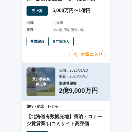
5,000万円〜1億円
売上高
地域
北海道
業種
その他宿泊施設 / 他
事業譲渡
専門家あり
お気に入り
公開：2025/01/20
更新：2025/06/17
買い手募集

譲渡希望額
停止中
2億9,000万円
旅行・娯楽・レジャー
【北海道有数観光地】宿泊・コテー
ジ賃貸業/口コミサイト高評価