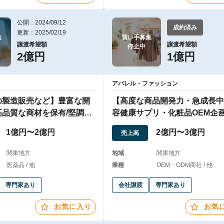
公開：2024/09/12
成約済み
更新：2025/02/19


買い手募集

譲渡希望額
譲渡希望額
停止中
2億円
1億円
アパレル・ファッション
の製造販売など】豊富な開
【高度な商品開発力・急成長中
高品質な商材を保有/堅調な
容健康サプリ・化粧品OEM企
1億円〜2億円
2億円〜3億円
売上高
関東地方
地域
関東地方
医薬品 / 他
業種
OEM・ODM商社 / 他
専門家あり
会社譲渡
専門家あり
お気に入り
お気