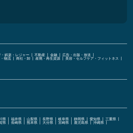
行・娯楽・レジャー
不動産
金融
広告・出版・放送
運・物流
商社・卸
産廃・再生資源
美容・セルフケア・フィットネス
川県
福井県
山梨県
長野県
岐阜県
静岡県
愛知県
三重県
賀県
長崎県
熊本県
大分県
宮崎県
鹿児島県
沖縄県