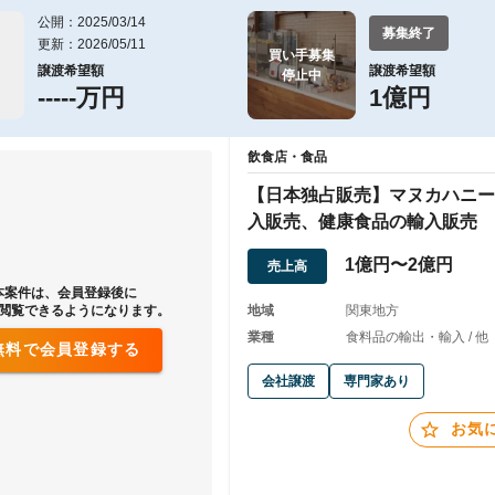
公開：2025/03/14
募集終了
更新：2026/05/11
買い手募集

譲渡希望額
譲渡希望額
停止中
-----万円
1億円
飲食店・食品
【日本独占販売】マヌカハニー
入販売、健康食品の輸入販売
1億円〜2億円
売上高
本案件は、会員登録後に
閲覧できるようになります。
地域
関東地方
業種
食料品の輸出・輸入 / 他
無料で会員登録する
会社譲渡
専門家あり
お気