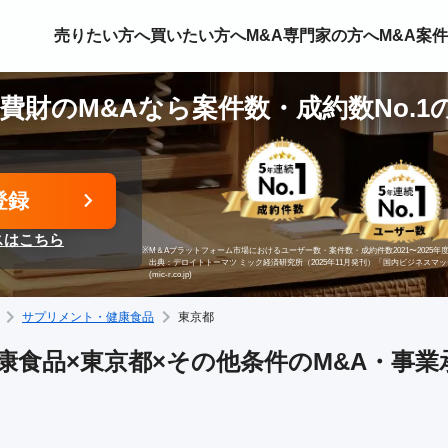
売りたい方へ
買いたい方へ
M&A専門家の方へ
M&A案
費財のM&Aなら案件数・成約数No.1
登録
スはこちら
※
M＆Aプラットフォーム市場におけるユーザー数・案件数・成約件数2021〜2025年度
出典：デロイトトーマツ ミック経済研究所（2025年11月発刊）「国内ビジネスマ
(mic-r.co.jp)
サプリメント・健康食品
東京都
食品×東京都×その他条件のM&A・事業承