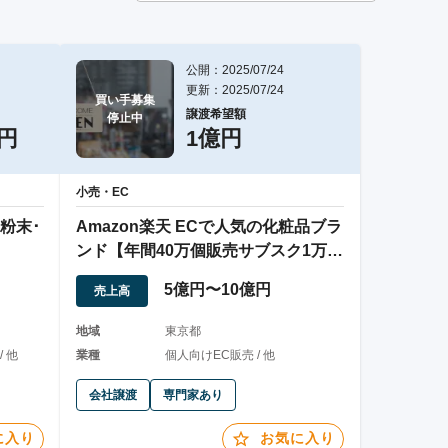
公開：2025/07/24
更新：2025/07/24
買い手募集

譲渡希望額
停止中
万円
1億円
小売・EC
粉末･
Amazon楽天 ECで人気の化粧品ブラ
ンド【年間40万個販売サブスク1万
人】
5億円〜10億円
売上高
地域
東京都
 他
業種
個人向けEC販売 / 他
会社譲渡
専門家あり
に入り
お気に入り