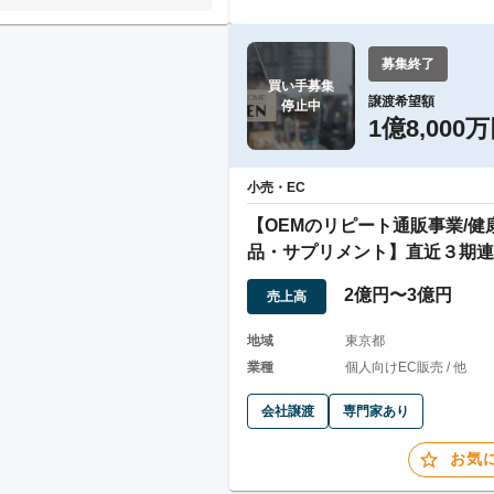
募集終了
買い手募集

譲渡希望額
停止中
1億8,000
小売・EC
【OEMのリピート通販事業/健
品・サプリメント】直近３期連
字/23区
2億円〜3億円
売上高
地域
東京都
業種
個人向けEC販売 / 他
会社譲渡
専門家あり
お気