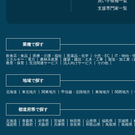
買い手候補一覧
支援専門家一覧
業種で探す
飲食店・食品
医療・介護・福祉
医薬品・化学
小売・EC
IT・Web
エネルギー・電力
農林水産業
建築・建設・土木・工事
製造・加工業（
教育・保育
生活関連サービス
法人向けサービス
その他
地域で探す
北海道
東北地方
関東地方
甲信越・北陸地方
東海地方
関西地方
都道府県で探す
北海道
青森県
岩手県
宮城県
秋田県
山形県
福島県
茨城県
滋賀県
京都府
大阪府
兵庫県
奈良県
和歌山県
鳥取県
島根県