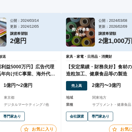
公開：2024/03/14
公開：2024/03/08
更新：2024/12/05
更新：2026/02/09
買い手募集

譲渡希望額
譲渡希望額
停止中
2億円
2億1,000
放送
家具・家電・日用品・消費財
利益5000万円】広告代理
【安定業績・財務良好】食材の
高年向けEC事業、海外代理
造粒加工、健康食品等の製造
1億円〜2億円
2億円〜3億円
売上高
東京都
地域
関東地方
デジタルマーケティング / 他
業種
サプリメント・健康食品 /
専門家あり
会社譲渡
専門家あり
お気に入り
お気