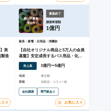
募集終了
買い手募集

譲渡希望額
停止中
1億円
家具・家電・日用品・消費財
】美
【自社オリジナル商品と5万人の会員
画製造
基盤】安定成長するバス用品・化粧
品メーカー
3億円〜5億円
売上高
地域
東京都
業種
化粧品・コスメ / 他
会社譲渡
専門家あり
に入り
お気に入り