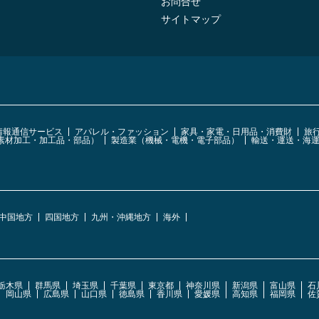
お問合せ
サイトマップ
・情報通信サービス
アパレル・ファッション
家具・家電・日用品・消費財
旅
素材加工・加工品・部品）
製造業（機械・電機・電子部品）
輸送・運送・海
中国地方
四国地方
九州・沖縄地方
海外
栃木県
群馬県
埼玉県
千葉県
東京都
神奈川県
新潟県
富山県
石
岡山県
広島県
山口県
徳島県
香川県
愛媛県
高知県
福岡県
佐