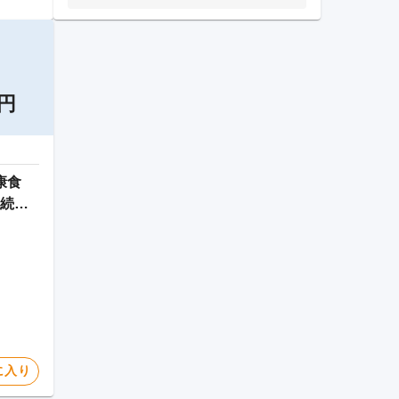
万円
康食
続黒
に入り