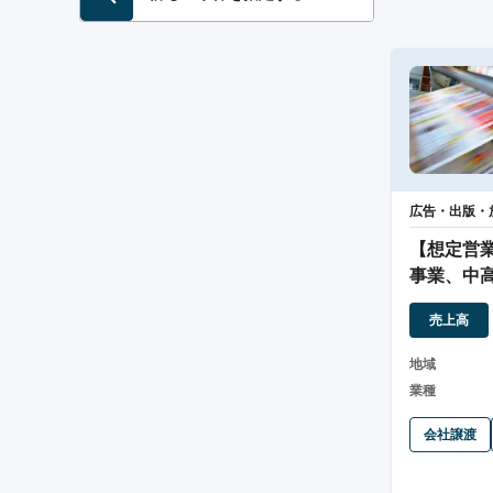
広告・出版・
【想定営業
事業、中
販売
売上高
地域
業種
会社譲渡