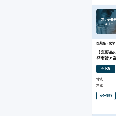
買い手募集
停止中
医薬品・化学
【医薬品
発実績と
財務体質
売上高
地域
業種
会社譲渡