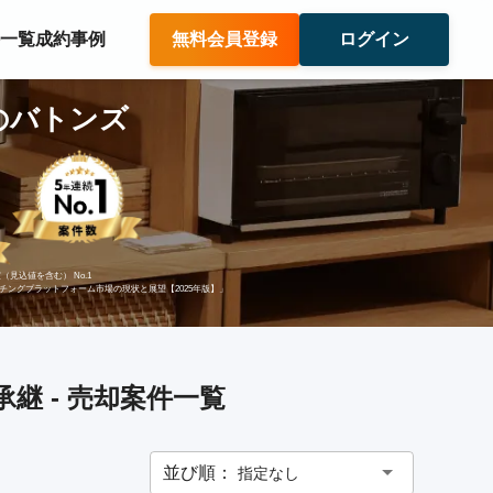
件一覧
成約事例
無料会員登録
ログイン
のバトンズ
（見込値を含む） No.1
ッチングプラットフォーム市場の現状と展望【2025年版】」
継 - 売却案件一覧
並び順：
指定なし