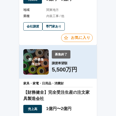
地域
関東地方
業種
内装工事 / 他
会社譲渡
専門家あり
お気に入り
募集終了
買い手募集

譲渡希望額
停止中
5,500万円
家具・家電・日用品・消費財
【財務健全】完全受注生産の注文家
具製造会社
1億円〜2億円
売上高