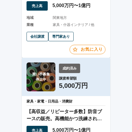
施設多数納入
5,000万円〜1億円
売上高
地域
関東地方
業種
家具・什器インテリア / 他
会社譲渡
専門家あり
お気に入り
成約済み
買い手募集

譲渡希望額
停止中
5,000万円
家具・家電・日用品・消費財
【高収益／リピーター多数】防音ブ
ースの販売。高機能かつ洗練された
デザイン。
5,000万円〜1億円
売上高