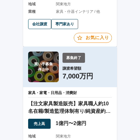
地域
関東地方
業種
家具・什器インテリア / 他
会社譲渡
専門家あり
お気に入り
募集終了
買い手募集

譲渡希望額
停止中
7,000万円
家具・家電・日用品・消費財
【注文家具製造販売】家具職人約10
名在籍/製造監理体制有り/純資産約
6,500万
1億円〜2億円
売上高
地域
関東地方