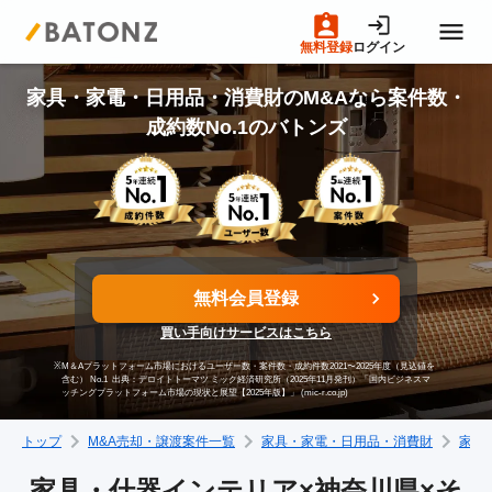
無料登録
ログイン
トップページ
家具・家電・日用品・消費財のM&Aなら案件数・
成約数No.1のバトンズ
M&A案件一覧
売りたい方へ
無料会員登録
買いたい方へ
買い手向けサービスはこちら
※
M＆Aプラットフォーム市場におけるユーザー数・案件数・成約件数2021〜2025年度（見込値を
成約事例
含む） No.1
出典：デロイトトーマツ ミック経済研究所（2025年11月発刊）「国内ビジネスマ
ッチングプラットフォーム市場の現状と展望【2025年版】」 (mic-r.co.jp)
トップ
M&A売却・譲渡案件一覧
家具・家電・日用品・消費財
家具
M&A専門家の方へ
家具・什器インテリア×神奈川県×そ