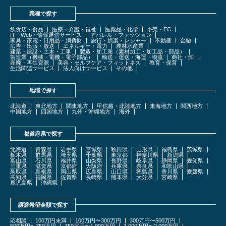
業種で探す
飲食店・食品
医療・介護・福祉
医薬品・化学
小売・EC
IT・Web・情報通信サービス
アパレル・ファッション
家具・家電・日用品・消費財
旅行・娯楽・レジャー
不動産
金融
広告・出版・放送
エネルギー・電力
農林水産業
建築・建設・土木・工事
製造・加工業（素材加工・加工品・部品）
製造業（機械・電機・電子部品）
輸送・運送・海運・物流
商社・卸
産廃・再生資源
美容・セルフケア・フィットネス
教育・保育
生活関連サービス
法人向けサービス
その他
地域で探す
北海道
東北地方
関東地方
甲信越・北陸地方
東海地方
関西地方
中国地方
四国地方
九州・沖縄地方
海外
都道府県で探す
北海道
青森県
岩手県
宮城県
秋田県
山形県
福島県
茨城県
栃木県
群馬県
埼玉県
千葉県
東京都
神奈川県
新潟県
富山県
石川県
福井県
山梨県
長野県
岐阜県
静岡県
愛知県
三重県
滋賀県
京都府
大阪府
兵庫県
奈良県
和歌山県
鳥取県
島根県
岡山県
広島県
山口県
徳島県
香川県
愛媛県
高知県
福岡県
佐賀県
長崎県
熊本県
大分県
宮崎県
鹿児島県
沖縄県
譲渡希望金額で探す
応相談
100万円未満
100万円〜300万円
300万円〜500万円
500万円〜750万円
750万円〜1,000万円
1,000万円〜2,000万円