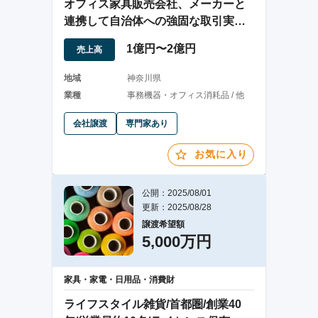
オフィス家具販売会社、メーカーと
連携して自治体への強固な取引実績
と入札資格を保有
1億円〜2億円
売上高
地域
神奈川県
業種
事務機器・オフィス消耗品 / 他
会社譲渡
専門家あり
お気に入り
公開：2025/08/01
更新：2025/08/28
譲渡希望額
5,000万円
家具・家電・日用品・消費財
ライフスタイル雑貨/首都圏/創業40