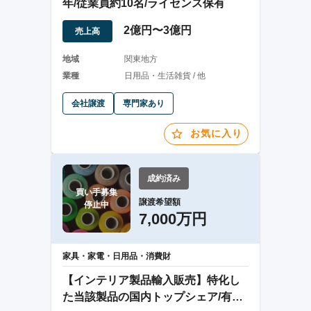
年/従業員約10名/ライセンス保有
2億円〜3億円
売上高
地域
関東地方
業種
日用品・生活雑貨 / 他
会社譲渡
専門家あり
お気に入り
成約済み
買い手募集

譲渡希望額
停止中
7,000万円
家具・家電・日用品・消費財
【インテリア製品輸入販売】特化し
た当該製品の国内トップシェア/有名