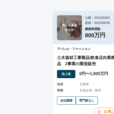
公開：2022/04/04
更新：2022/06/30
買い手募集

譲渡希望額
停止中
800万円
アパレル・ファッション
土木資材工事製品/飲食店向業
品 2事業の製造販売
0円〜1,000万円
売上高
地域
広島県
業種
生地企画・販売
会社譲渡
専門家なし
お気