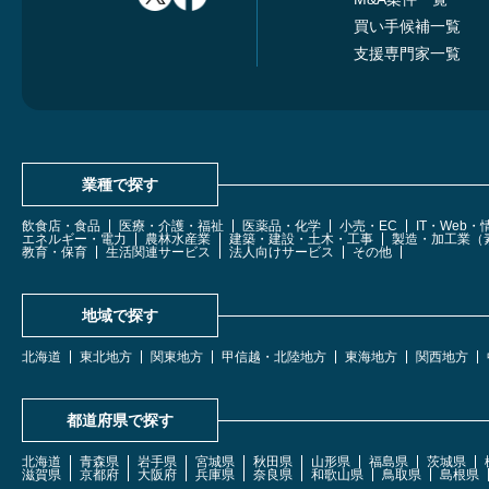
買い手候補一覧
支援専門家一覧
業種で探す
飲食店・食品
医療・介護・福祉
医薬品・化学
小売・EC
IT・Web
エネルギー・電力
農林水産業
建築・建設・土木・工事
製造・加工業（
教育・保育
生活関連サービス
法人向けサービス
その他
地域で探す
北海道
東北地方
関東地方
甲信越・北陸地方
東海地方
関西地方
都道府県で探す
北海道
青森県
岩手県
宮城県
秋田県
山形県
福島県
茨城県
滋賀県
京都府
大阪府
兵庫県
奈良県
和歌山県
鳥取県
島根県