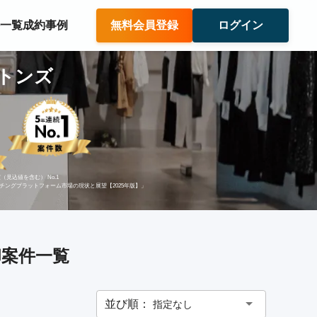
件一覧
成約事例
無料会員登録
ログイン
バトンズ
（見込値を含む） No.1
ッチングプラットフォーム市場の現状と展望【2025年版】」
却案件一覧
並び順：
指定なし