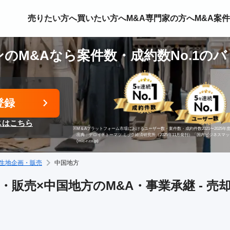
売りたい方へ
買いたい方へ
M&A専門家の方へ
M&A案
のM&Aなら案件数・成約数No.1の
登録
スはこちら
※
M＆Aプラットフォーム市場におけるユーザー数・案件数・成約件数2021〜2025年度
出典：デロイトトーマツ ミック経済研究所（2025年11月発刊）「国内ビジネスマ
(mic-r.co.jp)
生地企画・販売
中国地方
・販売×中国地方のM&A・事業承継 - 売