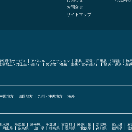
お問合せ
サイトマップ
・情報通信サービス
アパレル・ファッション
家具・家電・日用品・消費財
旅
素材加工・加工品・部品）
製造業（機械・電機・電子部品）
輸送・運送・海
中国地方
四国地方
九州・沖縄地方
海外
栃木県
群馬県
埼玉県
千葉県
東京都
神奈川県
新潟県
富山県
石
岡山県
広島県
山口県
徳島県
香川県
愛媛県
高知県
福岡県
佐