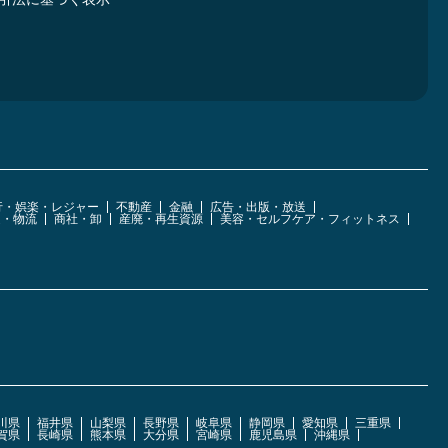
行・娯楽・レジャー
不動産
金融
広告・出版・放送
運・物流
商社・卸
産廃・再生資源
美容・セルフケア・フィットネス
川県
福井県
山梨県
長野県
岐阜県
静岡県
愛知県
三重県
賀県
長崎県
熊本県
大分県
宮崎県
鹿児島県
沖縄県