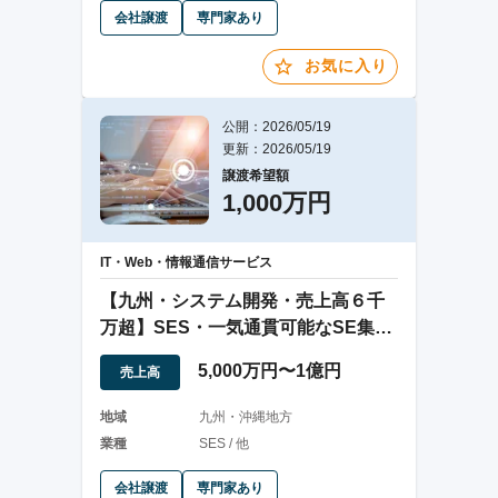
会社譲渡
専門家あり
お気に入り
公開：2026/05/19
更新：2026/05/19
譲渡希望額
1,000万円
IT・Web・情報通信サービス
【九州・システム開発・売上高６千
万超】SES・一気通貫可能なSE集
団・安価譲渡
5,000万円〜1億円
売上高
地域
九州・沖縄地方
業種
SES / 他
会社譲渡
専門家あり