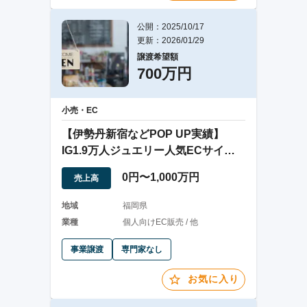
公開：2025/10/17
更新：2026/01/29
譲渡希望額
700万円
小売・EC
【伊勢丹新宿などPOP UP実績】
IG1.9万人ジュエリー人気ECサイト1
人運営
0円〜1,000万円
売上高
地域
福岡県
業種
個人向けEC販売 / 他
事業譲渡
専門家なし
お気に入り