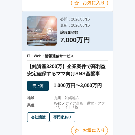
お気に入り
公開：2026/03/16
更新：2026/03/16
譲渡希望額
7,000万円
IT・Web・情報通信サービス
【純資産3200万】企業案件で高利益
安定確保するママ向けSNS基盤事業
の会社譲渡
1,000万円〜3,000万円
売上高
地域
九州・沖縄地方
Webメディア企画・運営・アフ
業種
ィリエイト / 他
会社譲渡
専門家あり
お気に入り