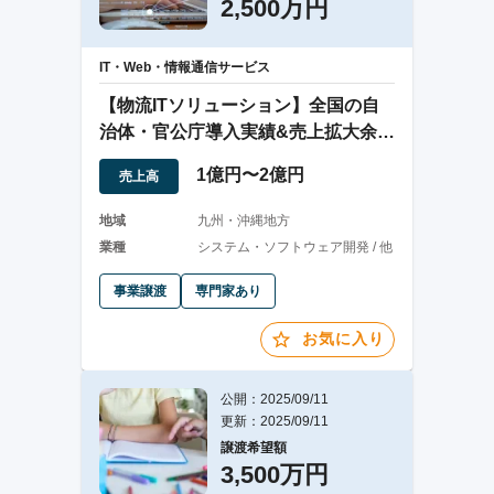
2,500万円
IT・Web・情報通信サービス
【物流ITソリューション】全国の自
治体・官公庁導入実績&売上拡大余地
あり
1億円〜2億円
売上高
地域
九州・沖縄地方
業種
システム・ソフトウェア開発 / 他
事業譲渡
専門家あり
お気に入り
公開：2025/09/11
更新：2025/09/11
譲渡希望額
3,500万円