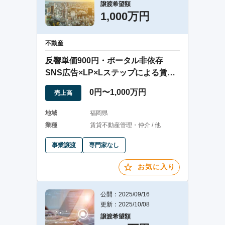
譲渡希望額
1,000万円
不動産
反響単価900円・ポータル非依存
SNS広告×LP×Lステップによる賃貸
仲介事業
0円〜1,000万円
売上高
地域
福岡県
業種
賃貸不動産管理・仲介 / 他
事業譲渡
専門家なし
お気に入り
公開：2025/09/16
更新：2025/10/08
譲渡希望額