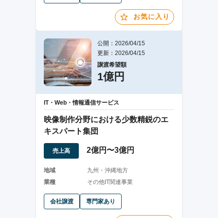
お気に入り
公開：2026/04/15
更新：2026/04/15
譲渡希望額
1億円
IT・Web・情報通信サービス
映像制作分野における少数精鋭のエ
キスパート集団
2億円〜3億円
売上高
地域
九州・沖縄地方
業種
その他IT関連事業
会社譲渡
専門家あり