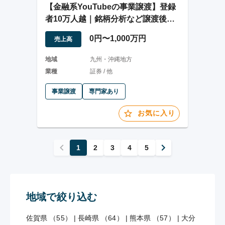
【金融系YouTubeの事業譲渡】登録
者10万人越｜銘柄分析など譲渡後サ
ポート可
0円〜1,000万円
売上高
地域
九州・沖縄地方
業種
証券 / 他
事業譲渡
専門家あり
お気に入り
1
2
3
4
5
地域で絞り込む
佐賀県 （55）
|
長崎県 （64）
|
熊本県 （57）
|
大分