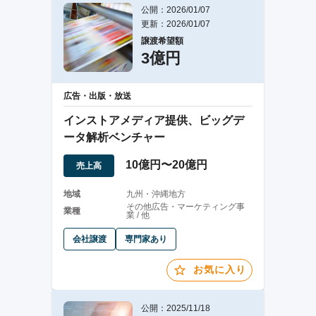
公開：2026/01/07
更新：2026/01/07
譲渡希望額
3億円
広告・出版・放送
インストアメディア提供、ビッグデ
ータ解析ベンチャー
10億円〜20億円
売上高
地域
九州・沖縄地方
その他広告・マーケティング事
業種
業 / 他
会社譲渡
専門家あり
お気に入り
公開：2025/11/18