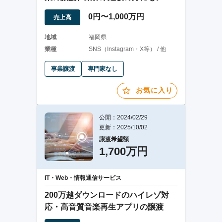
ハウ提供します！
0円〜1,000万円
売上高
地域
福岡県
業種
SNS（Instagram・X等） / 他
事業譲渡
専門家なし
お気に入り
公開：2024/02/29
更新：2025/10/02
譲渡希望額
1,700万円
IT・Web・情報通信サービス
200万越ダウンロードのハイレゾ対
応・高音質音楽再生アプリの譲渡