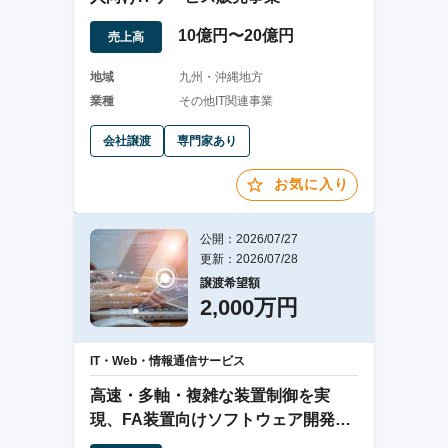
10億円〜20億円
売上高
地域
九州・沖縄地方
業種
その他IT関連事業
会社譲渡
専門家あり
お気に入り
公開：2026/07/27
更新：2026/07/28
譲渡希望額
2,000万円
IT・Web・情報通信サービス
高速・多軸・複雑な装置制御を実
現、FA装置向けソフトウェア開発の
専門企業