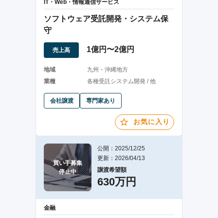
IT・Web・情報通信サービス
ソフトウェア受託開発・システム保
守
1億円〜2億円
売上高
地域
九州・沖縄地方
業種
各種受託システム開発 / 他
会社譲渡
専門家あり
お気に入り
公開：2025/12/25
更新：2026/04/13
買い手募集

譲渡希望額
停止中
630万円
金融