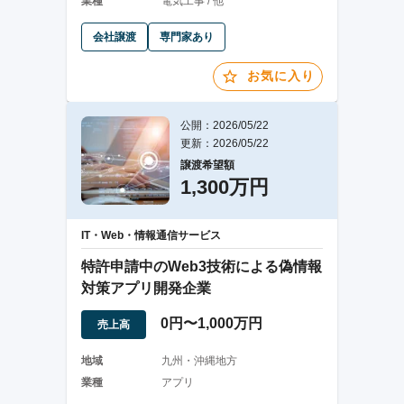
業種
電気工事 / 他
会社譲渡
専門家あり
お気に入り
公開：2026/05/22
更新：2026/05/22
譲渡希望額
1,300万円
IT・Web・情報通信サービス
特許申請中のWeb3技術による偽情報
対策アプリ開発企業
0円〜1,000万円
売上高
地域
九州・沖縄地方
業種
アプリ