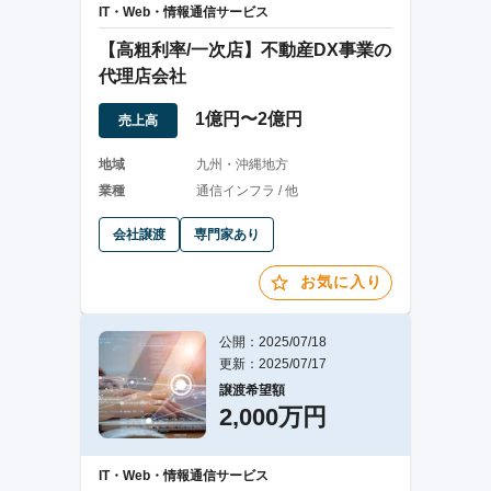
IT・Web・情報通信サービス
【高粗利率/一次店】不動産DX事業の
代理店会社
1億円〜2億円
売上高
地域
九州・沖縄地方
業種
通信インフラ / 他
会社譲渡
専門家あり
お気に入り
公開：2025/07/18
更新：2025/07/17
譲渡希望額
2,000万円
IT・Web・情報通信サービス