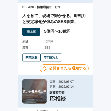
IT・Web・情報通信サービス
人を育て、現場で輝かせる。即戦力
と安定稼働が強みのSES事業。
5億円〜10億円
売上高
地域
福岡県
業種
SES
事業譲渡
専門家なし
公開されたら通知する
公開：2026/05/07
更新：2026/07/14
買い手募集停止中
譲渡希望額
応相談