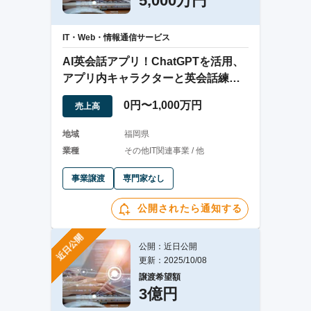
5,000万円
IT・Web・情報通信サービス
AI英会話アプリ！ChatGPTを活用、
アプリ内キャラクターと英会話練
習・体験
0円〜1,000万円
売上高
地域
福岡県
業種
その他IT関連事業 / 他
事業譲渡
専門家なし
公開されたら通知する
近日公開
公開：近日公開
更新：2025/10/08
譲渡希望額
3億円