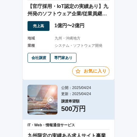
【官庁採用・IoT認定の実績あり】九
州発のソフトウェア企業/従業員継続
雇用
1億円〜2億円
売上高
地域
九州・沖縄地方
業種
システム・ソフトウェア開発
会社譲渡
専門家あり
お気に入り
公開：2025/04/24
更新：2025/04/24
譲渡希望額
500万円
IT・Web・情報通信サービス
九州限定の実績ある求人サイト事業