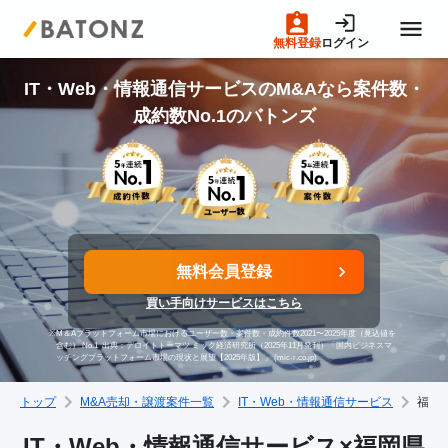
無料登録
ログイン
トップページ
IT・Web・情報通信サービスのM&Aなら案件数・
成約数No.1のバトンズ
M&A案件一覧
売りたい方へ
無料会員登録
買いたい方へ
買い手向けサービスはこちら
※
M＆Aプラットフォーム市場におけるユーザー数・案件数・成約件数2021〜2025年度（見込値を
成約事例
含む） No.1
出典：デロイトトーマツ ミック経済研究所（2025年11月発刊）「国内ビジネスマ
ッチングプラットフォーム市場の現状と展望【2025年版】」 (mic-r.co.jp)
トップ
M&A売却・譲渡案件一覧
IT・Web・情報通信サービス
福岡
M&A専門家の方へ
IT・Web・情報通信サービス×福岡県