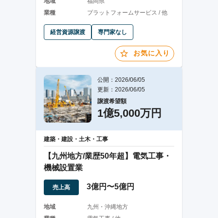
地域
福岡県
業種
プラットフォームサービス / 他
経営資源譲渡
専門家なし
お気に入り
公開：2026/06/05
更新：2026/06/05
譲渡希望額
1億5,000万円
建築・建設・土木・工事
【九州地方/業歴50年超】電気工事・
機械設置業
3億円〜5億円
売上高
地域
九州・沖縄地方