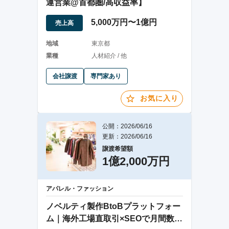
運営業@首都圏/高収益率】
5,000万円〜1億円
売上高
地域
東京都
業種
人材紹介 / 他
会社譲渡
専門家あり
お気に入り
公開：2026/06/16
更新：2026/06/16
譲渡希望額
1億2,000万円
アパレル・ファッション
ノベルティ製作BtoBプラットフォー
ム｜海外工場直取引×SEOで月間数百