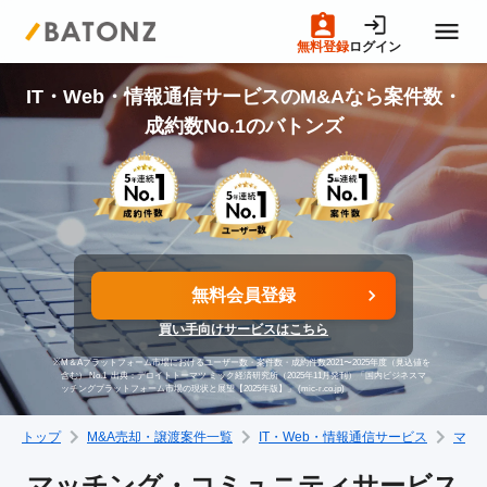
無料登録
ログイン
トップページ
IT・Web・情報通信サービスのM&Aなら案件数・
成約数No.1のバトンズ
M&A案件一覧
売りたい方へ
無料会員登録
買いたい方へ
買い手向けサービスはこちら
※
M＆Aプラットフォーム市場におけるユーザー数・案件数・成約件数2021〜2025年度（見込値を
成約事例
含む） No.1
出典：デロイトトーマツ ミック経済研究所（2025年11月発刊）「国内ビジネスマ
ッチングプラットフォーム市場の現状と展望【2025年版】」 (mic-r.co.jp)
トップ
M&A売却・譲渡案件一覧
IT・Web・情報通信サービス
マッ
M&A専門家の方へ
マッチング・コミュニティサービス