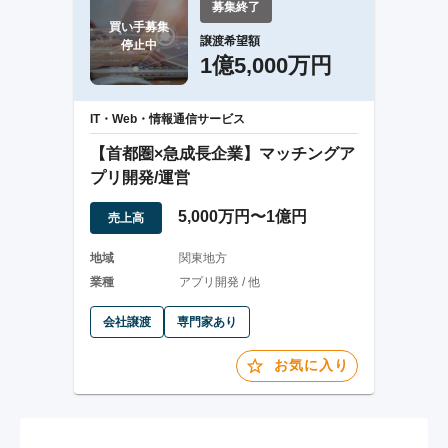
募集終了
買い手募集

譲渡希望額
停止中
1億5,000万円
IT・Web・情報通信サービス
【首都圏×急成長企業】マッチングア
プリ開発/運営
5,000万円〜1億円
売上高
地域
関東地方
業種
アプリ開発 / 他
会社譲渡
専門家あり
お気に入り