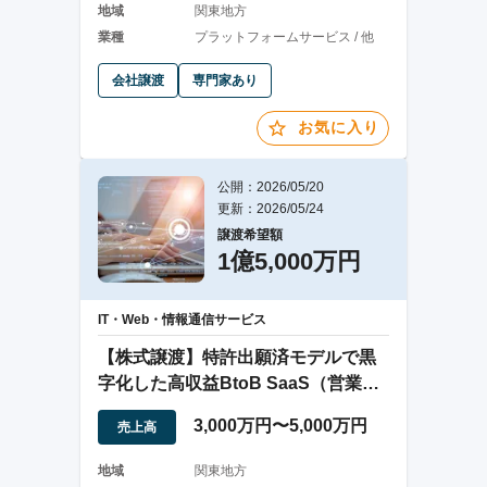
地域
関東地方
業種
プラットフォームサービス / 他
会社譲渡
専門家あり
お気に入り
公開：2026/05/20
更新：2026/05/24
譲渡希望額
1億5,000万円
IT・Web・情報通信サービス
【株式譲渡】特許出願済モデルで黒
字化した高収益BtoB SaaS（営業DX
領域）
3,000万円〜5,000万円
売上高
地域
関東地方