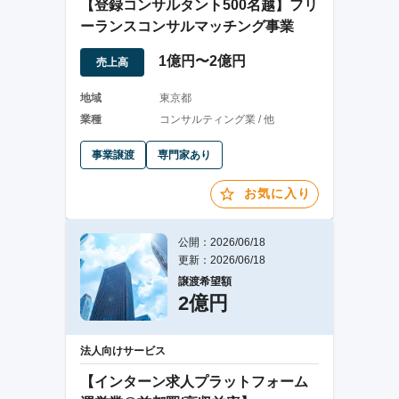
【登録コンサルタント500名越】フリ
ーランスコンサルマッチング事業
1億円〜2億円
売上高
地域
東京都
業種
コンサルティング業 / 他
事業譲渡
専門家あり
お気に入り
公開：2026/06/18
更新：2026/06/18
譲渡希望額
2億円
法人向けサービス
【インターン求人プラットフォーム