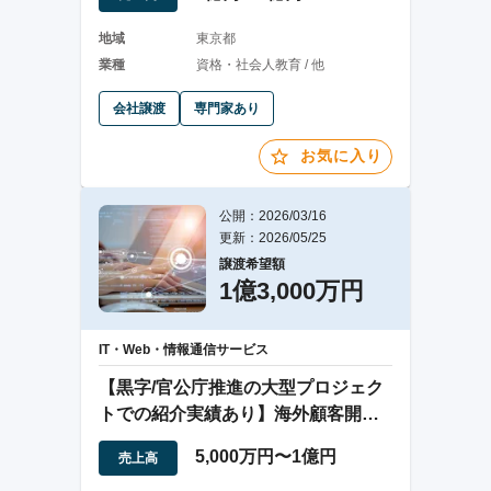
地域
東京都
業種
資格・社会人教育 / 他
会社譲渡
専門家あり
お気に入り
公開：2026/03/16
更新：2026/05/25
譲渡希望額
1億3,000万円
IT・Web・情報通信サービス
【黒字/官公庁推進の大型プロジェク
トでの紹介実績あり】海外顧客開拓
DXサービス
5,000万円〜1億円
売上高