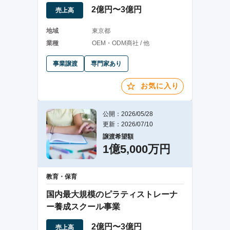
件
2億円〜3億円
売上高
地域
東京都
業種
OEM・ODM商社 / 他
事業譲渡
専門家あり
お気に入り
公開：2026/05/28
更新：2026/07/10
譲渡希望額
1億5,000万円
教育・保育
国内最大規模のピラティストレーナ
ー養成スクール事業
2億円〜3億円
売上高