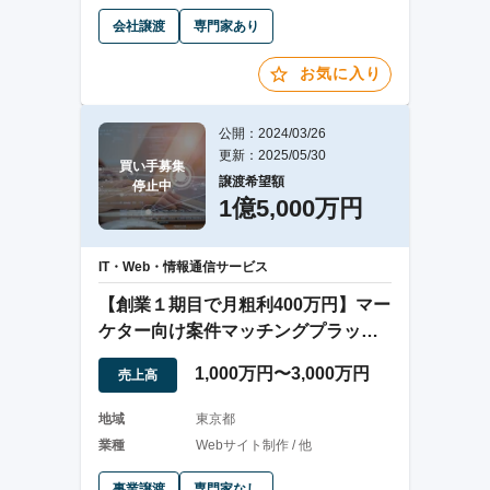
会社譲渡
専門家あり
お気に入り
公開：2024/03/26
更新：2025/05/30
買い手募集

譲渡希望額
停止中
1億5,000万円
IT・Web・情報通信サービス
【創業１期目で月粗利400万円】マー
ケター向け案件マッチングプラット
フォーム
1,000万円〜3,000万円
売上高
地域
東京都
業種
Webサイト制作 / 他
事業譲渡
専門家なし