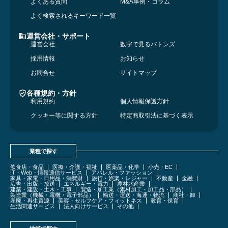
よくある質問
M&A事例・コラム
よく検索されるキーワード一覧
運営会社・サポート
運営会社
数字で見るバトンズ
採用情報
お知らせ
お問合せ
サイトマップ
各種規約・方針
利用規約
個人情報保護方針
クッキー等に関する方針
特定商取引法に基づく表示
業種で探す
飲食店・食品
医療・介護・福祉
医薬品・化学
小売・EC
IT・Web・情報通信サービス
アパレル・ファッション
家具・家電・日用品・消費財
旅行・娯楽・レジャー
不動産
金融
広告・出版・放送
エネルギー・電力
農林水産業
建築・建設・土木・工事
製造・加工業（素材加工・加工品・部品）
製造業（機械・電機・電子部品）
輸送・運送・海運・物流
商社・卸
産廃・再生資源
美容・セルフケア・フィットネス
教育・保育
生活関連サービス
法人向けサービス
その他