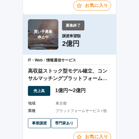
お気に入り
募集終了
買い手募集

譲渡希望額
停止中
2億円
IT・Web・情報通信サービス
高収益ストック型モデル確立、コン
サルマッチングプラットフォーム事
業譲渡
1億円〜2億円
売上高
地域
東京都
業種
プラットフォームサービス / 他
事業譲渡
専門家あり
お気に入り