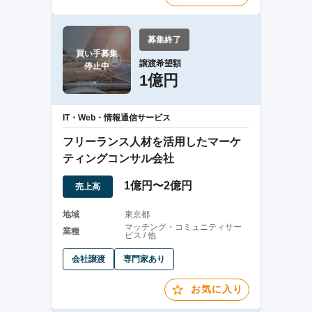
募集終了
買い手募集

譲渡希望額
停止中
1億円
IT・Web・情報通信サービス
フリーランス人材を活用したマーケ
ティングコンサル会社
1億円〜2億円
売上高
地域
東京都
マッチング・コミュニティサー
業種
ビス / 他
会社譲渡
専門家あり
お気に入り