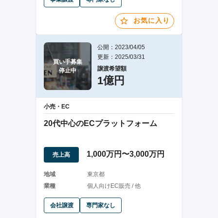
お気に入り
公開：2023/04/05
更新：2025/03/31
買い手募集

譲渡希望額
停止中
1億円
小売・EC
20代中心のECプラットフォーム
1,000万円〜3,000万円
売上高
地域
東京都
業種
個人向けEC販売 / 他
会社譲渡
専門家なし