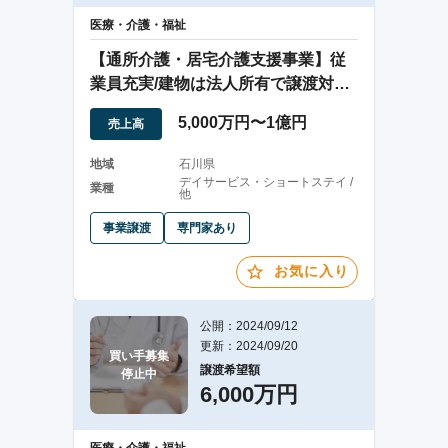
医療・介護・福祉
【通所介護・居宅介護支援事業】従
業員充実/建物は法人所有で譲渡対象/
立地良好
5,000万円〜1億円
売上高
地域
石川県
デイサービス・ショートステイ /
業種
他
事業譲渡
専門家あり
お気に入り
公開：2024/09/12
更新：2024/09/20
買い手募集

譲渡希望額
停止中
6,000万円