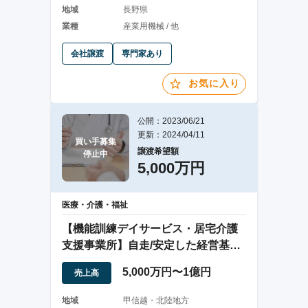
地域
長野県
業種
産業用機械 / 他
会社譲渡
専門家あり
お気に入り
公開：2023/06/21
更新：2024/04/11
買い手募集

譲渡希望額
停止中
5,000万円
医療・介護・福祉
【機能訓練デイサービス・居宅介護
支援事業所】自走/安定した経営基盤/
有資格者多数
5,000万円〜1億円
売上高
地域
甲信越・北陸地方