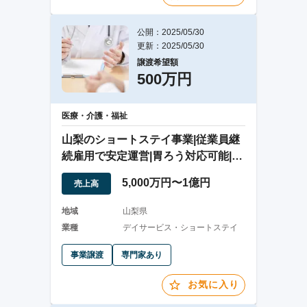
公開：2025/05/30
更新：2025/05/30
譲渡希望額
500万円
医療・介護・福祉
山梨のショートステイ事業|従業員継
続雇用で安定運営|胃ろう対応可能|地
域密着型
5,000万円〜1億円
売上高
地域
山梨県
業種
デイサービス・ショートステイ
事業譲渡
専門家あり
お気に入り