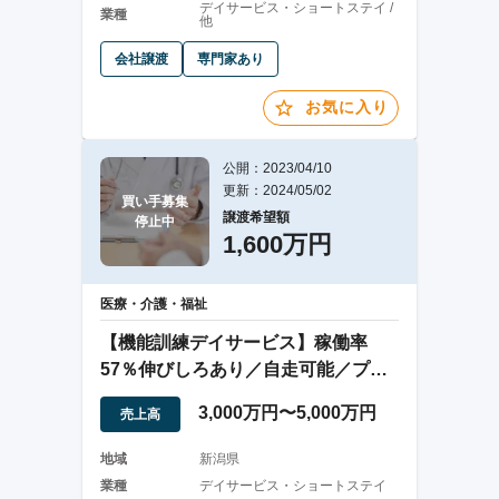
デイサービス・ショートステイ /
業種
他
会社譲渡
専門家あり
お気に入り
公開：2023/04/10
更新：2024/05/02
買い手募集

譲渡希望額
停止中
1,600万円
医療・介護・福祉
【機能訓練デイサービス】稼働率
57％伸びしろあり／自走可能／プロ
グラム充実
3,000万円〜5,000万円
売上高
地域
新潟県
業種
デイサービス・ショートステイ