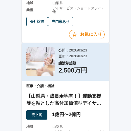
地域
山梨県
デイサービス・ショートステイ /
業種
他
会社譲渡
専門家あり
お気に入り
公開：2026/03/23
更新：2026/03/23
譲渡希望額
2,500万円
医療・介護・福祉
【山梨県・成長余地有！】運動支援
等を軸とした高付加価値型デイサー
ビス事業
1億円〜2億円
売上高
地域
山梨県