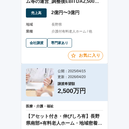
ム等の運営_調整後EBITDA2,500万
円超
2億円〜3億円
売上高
地域
長野県
業種
介護付有料老人ホーム / 他
会社譲渡
専門家あり
お気に入り
公開：2025/04/15
更新：2026/04/20
譲渡希望額
2,500万円
医療・介護・福祉
【アセット付き・伸びしろ有】長野
県南部×有料老人ホーム・地域密着型