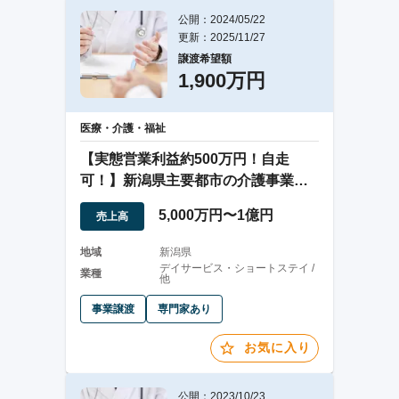
公開：2024/05/22
更新：2025/11/27
譲渡希望額
1,900万円
医療・介護・福祉
【実態営業利益約500万円！自走
可！】新潟県主要都市の介護事業譲
渡案件
5,000万円〜1億円
売上高
地域
新潟県
デイサービス・ショートステイ /
業種
他
事業譲渡
専門家あり
お気に入り
公開：2023/10/23