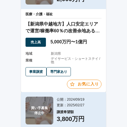
医療・介護・福祉
【新潟県中越地方】人口安定エリア
で運営/稼働率60％の改善余地ある通
所介護施設
5,000万円〜1億円
売上高
地域
新潟県
デイサービス・ショートステイ /
業種
他
事業譲渡
専門家あり
お気に入り
公開：2024/09/19
更新：2025/02/27
買い手募集

譲渡希望額
停止中
3,800万円