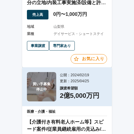
分の立地/内装工事実施済/設備と許認
可の譲渡
0円〜1,000万円
売上高
地域
山梨県
業種
デイサービス・ショートステイ
事業譲渡
専門家あり
お気に入り
公開：2024/02/19
更新：2025/04/25
買い手募集

譲渡希望額
停止中
2億5,000万円
医療・介護・福祉
【介護付き有料老人ホーム等】スピ
ード案件/従業員継続雇用の見込み/増