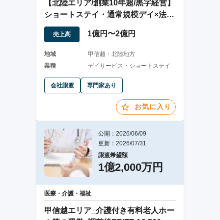
【北陸エリア/創業10年超/黒字経営】
ショートステイ・通常規模デイ×法人
譲渡案件
1億円〜2億円
売上高
地域
甲信越・北陸地方
業種
デイサービス・ショートステイ
会社譲渡
専門家あり
お気に入り
公開：2026/06/09
更新：2026/07/31
譲渡希望額
1億2,000万円
医療・介護・福祉
甲信越エリア_介護付き有料老人ホー