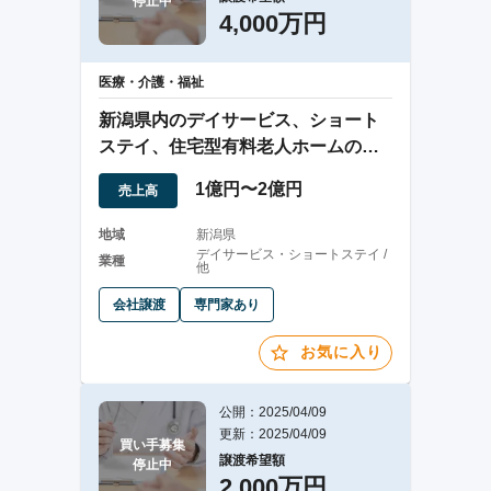
停止中
4,000万円
医療・介護・福祉
新潟県内のデイサービス、ショート
ステイ、住宅型有料老人ホームの運
営
1億円〜2億円
売上高
地域
新潟県
デイサービス・ショートステイ /
業種
他
会社譲渡
専門家あり
お気に入り
公開：2025/04/09
更新：2025/04/09
買い手募集

譲渡希望額
停止中
2,000万円