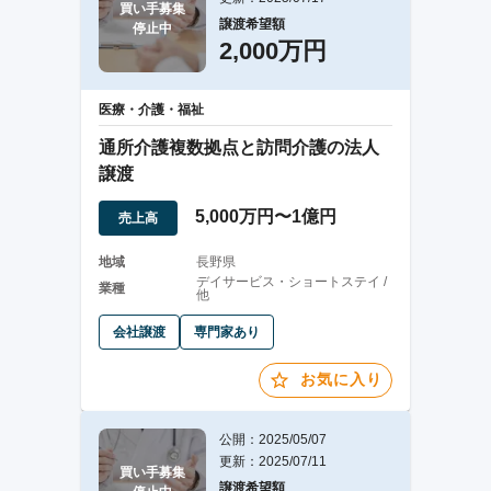
買い手募集

譲渡希望額
停止中
2,000万円
医療・介護・福祉
通所介護複数拠点と訪問介護の法人
譲渡
5,000万円〜1億円
売上高
地域
長野県
デイサービス・ショートステイ /
業種
他
会社譲渡
専門家あり
お気に入り
公開：2025/05/07
更新：2025/07/11
買い手募集

譲渡希望額