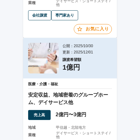
デイサービス・ショートステイ /
業種
他
会社譲渡
専門家あり
お気に入り
公開：2025/10/30
更新：2025/12/01
譲渡希望額
1億円
医療・介護・福祉
安定収益、地域密着のグループホー
ム、デイサービス他
2億円〜3億円
売上高
地域
甲信越・北陸地方
デイサービス・ショートステイ /
業種
他