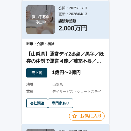
公開：2025/11/13
更新：2026/04/13
買い手募集

譲渡希望額
停止中
2,000万円
医療・介護・福祉
【山梨県】通常デイ2拠点／黒字／既
存の体制で運営可能／補充不要／純
資産プラス
1億円〜2億円
売上高
地域
山梨県
業種
デイサービス・ショートステイ
会社譲渡
専門家あり
お気に入り