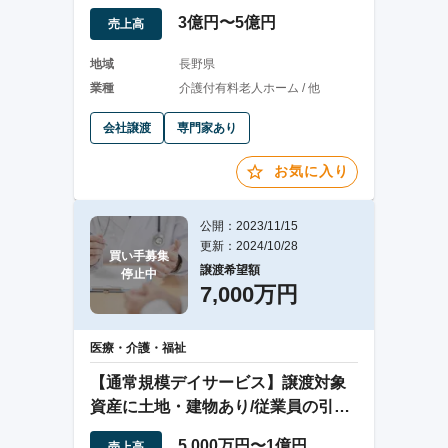
収増益見込み
3億円〜5億円
売上高
地域
長野県
業種
介護付有料老人ホーム / 他
会社譲渡
専門家あり
お気に入り
公開：2023/11/15
更新：2024/10/28
買い手募集

譲渡希望額
停止中
7,000万円
医療・介護・福祉
【通常規模デイサービス】譲渡対象
資産に土地・建物あり/従業員の引継
ぎ可/送迎あり
5,000万円〜1億円
売上高