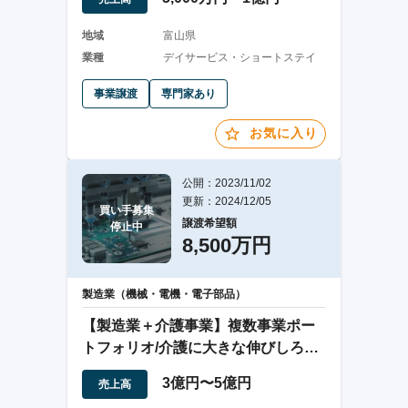
地域
富山県
業種
デイサービス・ショートステイ
事業譲渡
専門家あり
お気に入り
公開：2023/11/02
更新：2024/12/05
買い手募集

譲渡希望額
停止中
8,500万円
製造業（機械・電機・電子部品）
【製造業＋介護事業】複数事業ポー
トフォリオ/介護に大きな伸びしろあ
り
3億円〜5億円
売上高