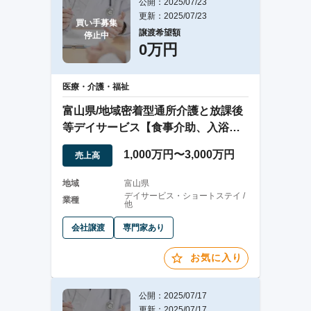
公開：2025/07/23
更新：2025/07/23
買い手募集

譲渡希望額
停止中
0万円
医療・介護・福祉
富山県/地域密着型通所介護と放課後
等デイサービス【食事介助、入浴介
助、排泄介助】
1,000万円〜3,000万円
売上高
地域
富山県
デイサービス・ショートステイ /
業種
他
会社譲渡
専門家あり
お気に入り
公開：2025/07/17
更新：2025/07/17