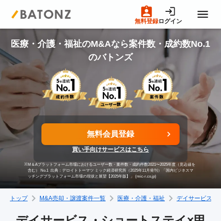
無料登録
ログイン
トップページ
医療・介護・福祉のM&Aなら案件数・成約数No.1
のバトンズ
M&A案件一覧
売りたい方へ
無料会員登録
買いたい方へ
買い手向けサービスはこちら
※
M＆Aプラットフォーム市場におけるユーザー数・案件数・成約件数2021〜2025年度（見込値を
成約事例
含む） No.1
出典：デロイトトーマツ ミック経済研究所（2025年11月発刊）「国内ビジネスマ
ッチングプラットフォーム市場の現状と展望【2025年版】」 (mic-r.co.jp)
トップ
M&A売却・譲渡案件一覧
医療・介護・福祉
デイサービス・
M&A専門家の方へ
デイサービス・ショートステイ×甲