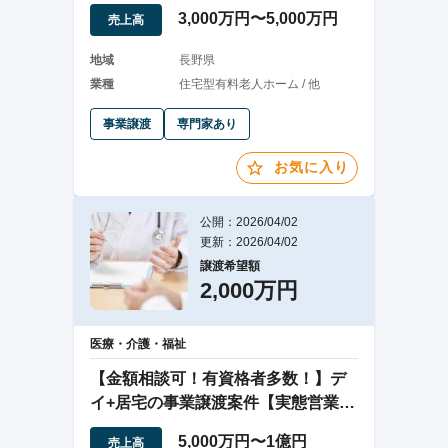
デイの事業譲渡
3,000万円〜5,000万円
売上高
地域
長野県
業種
住宅型有料老人ホーム / 他
事業譲渡
専門家あり
お気に入り
公開：2026/04/02
更新：2026/04/02
譲渡希望額
2,000万円
医療・介護・福祉
【金額相談可！有資格者多数！】デ
イ+居宅の事業譲渡案件【実態営業利
益440万円】
5,000万円〜1億円
売上高