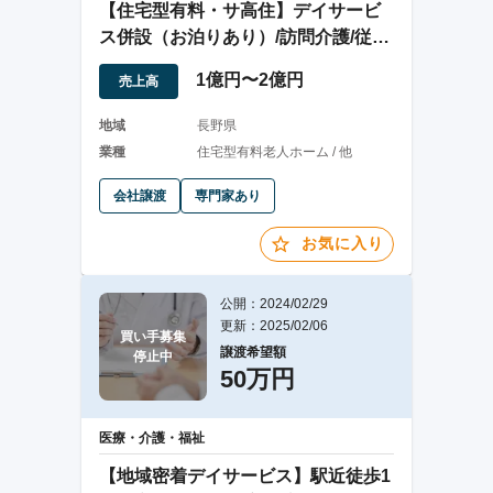
【住宅型有料・サ高住】デイサービ
ス併設（お泊りあり）/訪問介護/従業
員引継ぎ想定
1億円〜2億円
売上高
地域
長野県
業種
住宅型有料老人ホーム / 他
会社譲渡
専門家あり
お気に入り
公開：2024/02/29
更新：2025/02/06
買い手募集

譲渡希望額
停止中
50万円
医療・介護・福祉
【地域密着デイサービス】駅近徒歩1