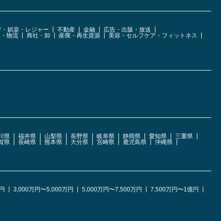
行・娯楽・レジャー
不動産
金融
広告・出版・放送
運・物流
商社・卸
産廃・再生資源
美容・セルフケア・フィットネス
川県
福井県
山梨県
長野県
岐阜県
静岡県
愛知県
三重県
賀県
長崎県
熊本県
大分県
宮崎県
鹿児島県
沖縄県
万円
3,000万円〜5,000万円
5,000万円〜7,500万円
7,500万円〜1億円