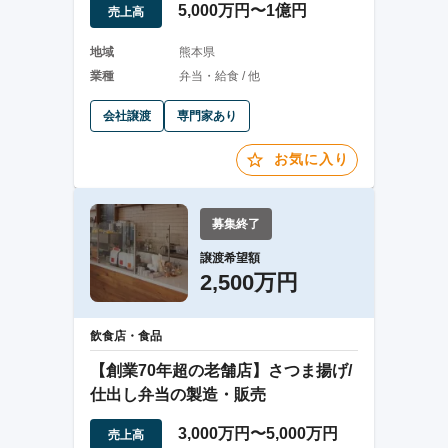
5,000万円〜1億円
売上高
地域
熊本県
業種
弁当・給食 / 他
会社譲渡
専門家あり
お気に入り
募集終了
譲渡希望額
2,500万円
飲食店・食品
【創業70年超の老舗店】さつま揚げ/
仕出し弁当の製造・販売
3,000万円〜5,000万円
売上高