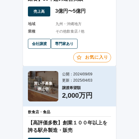
3億円〜5億円
売上高
地域
九州・沖縄地方
業種
その他飲食店 / 他
会社譲渡
専門家あり
お気に入り
公開：2024/09/09
更新：2025/04/03
買い手募集

譲渡希望額
停止中
2,000万円
飲食店・食品
【高評価多数】創業１００年以上を
誇る駅弁製造・販売