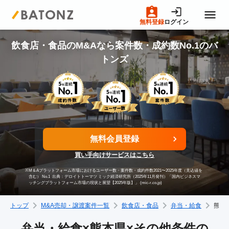
無料登録
ログイン
トップページ
飲食店・食品のM&Aなら案件数・成約数No.1のバ
トンズ
M&A案件一覧
売りたい方へ
無料会員登録
買いたい方へ
買い手向けサービスはこちら
※
M＆Aプラットフォーム市場におけるユーザー数・案件数・成約件数2021〜2025年度（見込値を
成約事例
含む） No.1
出典：デロイトトーマツ ミック経済研究所（2025年11月発刊）「国内ビジネスマ
ッチングプラットフォーム市場の現状と展望【2025年版】」 (mic-r.co.jp)
トップ
M&A売却・譲渡案件一覧
飲食店・食品
弁当・給食
熊本
M&A専門家の方へ
弁当・給食×熊本県×その他条件の