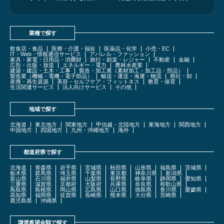
業種で探す
飲食店・食品
医療・介護・福祉
医薬品・化学
小売・EC
IT・Web・情報通信サービス
アパレル・ファッション
家具・家電・日用品・消費財
旅行・娯楽・レジャー
不動産
金融
広告・出版・放送
エネルギー・電力
農林水産業
建築・建設・土木・工事
製造・加工業（素材加工・加工品・部品）
製造業（機械・電機・電子部品）
輸送・運送・海運・物流
商社・卸
産廃・再生資源
美容・セルフケア・フィットネス
教育・保育
生活関連サービス
法人向けサービス
その他
地域で探す
北海道
東北地方
関東地方
甲信越・北陸地方
東海地方
関西地方
中国地方
四国地方
九州・沖縄地方
海外
都道府県で探す
北海道
青森県
岩手県
宮城県
秋田県
山形県
福島県
茨城県
栃木県
群馬県
埼玉県
千葉県
東京都
神奈川県
新潟県
富山県
石川県
福井県
山梨県
長野県
岐阜県
静岡県
愛知県
三重県
滋賀県
京都府
大阪府
兵庫県
奈良県
和歌山県
鳥取県
島根県
岡山県
広島県
山口県
徳島県
香川県
愛媛県
高知県
福岡県
佐賀県
長崎県
熊本県
大分県
宮崎県
鹿児島県
沖縄県
譲渡希望金額で探す