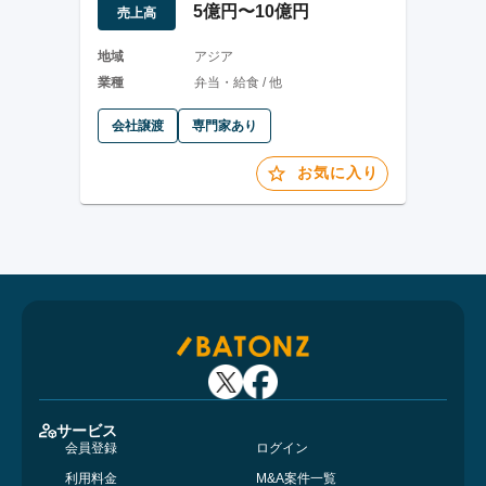
5億円〜10億円
売上高
地域
アジア
業種
弁当・給食 / 他
会社譲渡
専門家あり
お気に入り
サービス
会員登録
ログイン
利用料金
M&A案件一覧