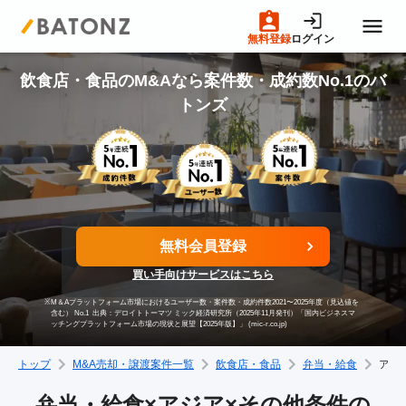
無料登録
ログイン
トップページ
飲食店・食品のM&Aなら案件数・成約数No.1のバ
トンズ
M&A案件一覧
売りたい方へ
無料会員登録
買いたい方へ
買い手向けサービスはこちら
※
M＆Aプラットフォーム市場におけるユーザー数・案件数・成約件数2021〜2025年度（見込値を
成約事例
含む） No.1
出典：デロイトトーマツ ミック経済研究所（2025年11月発刊）「国内ビジネスマ
ッチングプラットフォーム市場の現状と展望【2025年版】」 (mic-r.co.jp)
トップ
M&A売却・譲渡案件一覧
飲食店・食品
弁当・給食
アジ
M&A専門家の方へ
弁当・給食×アジア×その他条件の