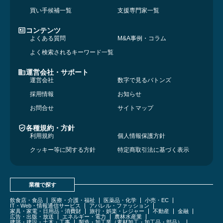
買い手候補一覧
支援専門家一覧
コンテンツ
よくある質問
M&A事例・コラム
よく検索されるキーワード一覧
運営会社・サポート
運営会社
数字で見るバトンズ
採用情報
お知らせ
お問合せ
サイトマップ
各種規約・方針
利用規約
個人情報保護方針
クッキー等に関する方針
特定商取引法に基づく表示
業種で探す
飲食店・食品
医療・介護・福祉
医薬品・化学
小売・EC
IT・Web・情報通信サービス
アパレル・ファッション
家具・家電・日用品・消費財
旅行・娯楽・レジャー
不動産
金融
広告・出版・放送
エネルギー・電力
農林水産業
建築・建設・土木・工事
製造・加工業（素材加工・加工品・部品）