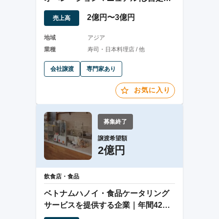
能/高利益率
2億円〜3億円
売上高
地域
アジア
業種
寿司・日本料理店 / 他
会社譲渡
専門家あり
お気に入り
募集終了
譲渡希望額
2億円
飲食店・食品
ベトナムハノイ・食品ケータリング
サービスを提供する企業｜年間42万
食以上を対応