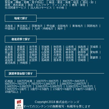
製造業（機械・電機・電子部品）
輸送・運送・海運・物流
商社・卸
産廃・再生資源
美容・セルフケア・フィットネス
教育・保育
生活関連サービス
法人向けサービス
その他
地域で探す
北海道
東北地方
関東地方
甲信越・北陸地方
東海地方
関西地方
中国地方
四国地方
九州・沖縄地方
海外
都道府県で探す
北海道
青森県
岩手県
宮城県
秋田県
山形県
福島県
茨城県
栃木県
群馬県
埼玉県
千葉県
東京都
神奈川県
新潟県
富山県
石川県
福井県
山梨県
長野県
岐阜県
静岡県
愛知県
三重県
滋賀県
京都府
大阪府
兵庫県
奈良県
和歌山県
鳥取県
島根県
岡山県
広島県
山口県
徳島県
香川県
愛媛県
高知県
福岡県
佐賀県
長崎県
熊本県
大分県
宮崎県
鹿児島県
沖縄県
譲渡希望金額で探す
応相談
100万円未満
100万円〜300万円
300万円〜500万円
500万円〜750万円
750万円〜1,000万円
1,000万円〜2,000万円
2,000万円〜3,000万円
3,000万円〜5,000万円
5,000万円〜7,500万円
7,500万円〜1億円
1億円〜2.5億円
2.5億円〜5億円
5億円〜10億円
10億円以上
Copyright 2018 株式会社バトンズ
すべてのコンテンツの無断複写・転載等を禁じます