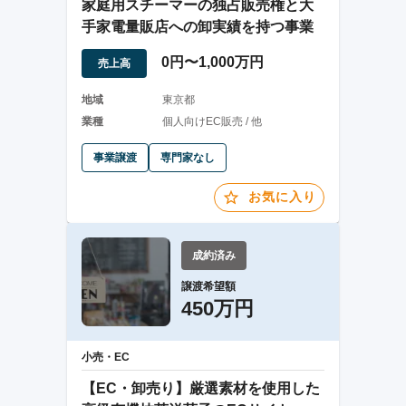
家庭用スチーマーの独占販売権と大
手家電量販店への卸実績を持つ事業
0円〜1,000万円
売上高
地域
東京都
業種
個人向けEC販売 / 他
事業譲渡
専門家なし
お気に入り
成約済み
譲渡希望額
450万円
小売・EC
【EC・卸売り】厳選素材を使用した