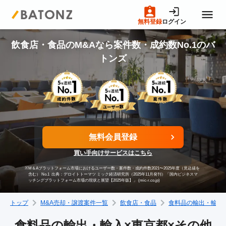
無料登録
ログイン
トップページ
飲食店・食品のM&Aなら案件数・成約数No.1のバ
トンズ
M&A案件一覧
売りたい方へ
無料会員登録
買いたい方へ
買い手向けサービスはこちら
※
M＆Aプラットフォーム市場におけるユーザー数・案件数・成約件数2021〜2025年度（見込値を
成約事例
含む） No.1
出典：デロイトトーマツ ミック経済研究所（2025年11月発刊）「国内ビジネスマ
ッチングプラットフォーム市場の現状と展望【2025年版】」 (mic-r.co.jp)
トップ
M&A売却・譲渡案件一覧
飲食店・食品
食料品の輸出・輸入
M&A専門家の方へ
食料品の輸出・輸入×東京都×その他