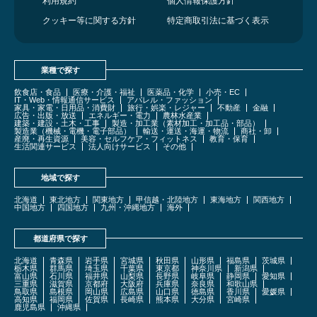
利用規約
個人情報保護方針
クッキー等に関する方針
特定商取引法に基づく表示
業種で探す
飲食店・食品
医療・介護・福祉
医薬品・化学
小売・EC
IT・Web・情報通信サービス
アパレル・ファッション
家具・家電・日用品・消費財
旅行・娯楽・レジャー
不動産
金融
広告・出版・放送
エネルギー・電力
農林水産業
建築・建設・土木・工事
製造・加工業（素材加工・加工品・部品）
製造業（機械・電機・電子部品）
輸送・運送・海運・物流
商社・卸
産廃・再生資源
美容・セルフケア・フィットネス
教育・保育
生活関連サービス
法人向けサービス
その他
地域で探す
北海道
東北地方
関東地方
甲信越・北陸地方
東海地方
関西地方
中国地方
四国地方
九州・沖縄地方
海外
都道府県で探す
北海道
青森県
岩手県
宮城県
秋田県
山形県
福島県
茨城県
栃木県
群馬県
埼玉県
千葉県
東京都
神奈川県
新潟県
富山県
石川県
福井県
山梨県
長野県
岐阜県
静岡県
愛知県
三重県
滋賀県
京都府
大阪府
兵庫県
奈良県
和歌山県
鳥取県
島根県
岡山県
広島県
山口県
徳島県
香川県
愛媛県
高知県
福岡県
佐賀県
長崎県
熊本県
大分県
宮崎県
鹿児島県
沖縄県