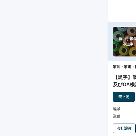
買い手募集
停止中
家具・家電・
【黒字】
及びOA機
売上高
地域
業種
会社譲渡