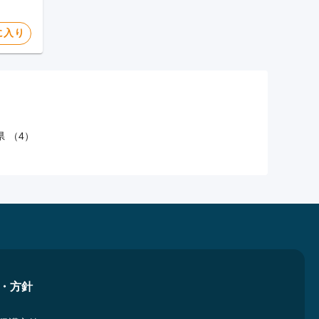
に入り
 （4）
・方針