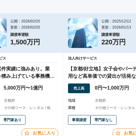
公開：2026/02/25
公開：2025/12/12
更新：2026/02/25
更新：2026/01/13
譲渡希望額
譲渡希望額
1,500万円
220万円
ビス
法人向けサービス
案件実績に強みあり。業
【京都/好立地】女子会やパー
を積み上げている事務機
用など高単価での貸出が活発な
会社
タルスペース
5,000万円〜1億円
0円〜1,000万円
売上高
京都府
地域
京都府
その他リース・レンタル / 他
業種
その他リース・レンタル
専門家あり
事業譲渡
専門家なし
お気に入り
お気