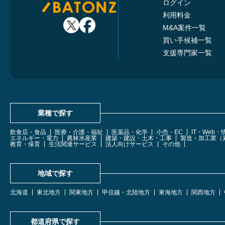
ログイン
利用料金
M&A案件一覧
買い手候補一覧
支援専門家一覧
業種で探す
飲食店・食品
医療・介護・福祉
医薬品・化学
小売・EC
IT・Web
エネルギー・電力
農林水産業
建築・建設・土木・工事
製造・加工業（
教育・保育
生活関連サービス
法人向けサービス
その他
地域で探す
北海道
東北地方
関東地方
甲信越・北陸地方
東海地方
関西地方
都道府県で探す