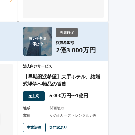
募集終了
買い手募集

譲渡希望額
停止中
2億3,000万円
法人向けサービス
【早期譲渡希望】大手ホテル、結婚
式場等へ物品の賃貸
5,000万円〜1億円
売上高
。
地域
関西地方
業種
その他リース・レンタル / 他
事業譲渡
専門家あり