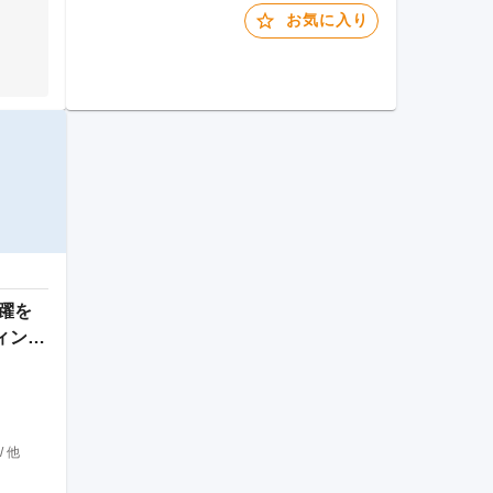
お気に入り
躍を
ィング
 他