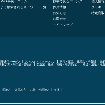
M&A事例・コラム
数字で見るバトンズ
個人情報
よく検索されるキーワード一覧
採用情報
クッキー
お知らせ
特定商取
お問合せ
サイトマップ
・情報通信サービス
アパレル・ファッション
家具・家電・日用品・消費財
旅
素材加工・加工品・部品）
製造業（機械・電機・電子部品）
輸送・運送・海
中国地方
四国地方
九州・沖縄地方
海外