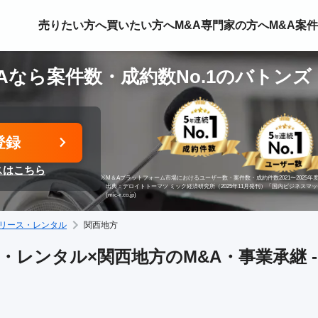
売りたい方へ
買いたい方へ
M&A専門家の方へ
M&A案
Aなら案件数・成約数No.1のバトンズ
登録
スはこちら
※
M＆Aプラットフォーム市場におけるユーザー数・案件数・成約件数2021〜2025年度
出典：デロイトトーマツ ミック経済研究所（2025年11月発刊）「国内ビジネスマ
(mic-r.co.jp)
リース・レンタル
関西地方
・レンタル×関西地方のM&A・事業承継 -