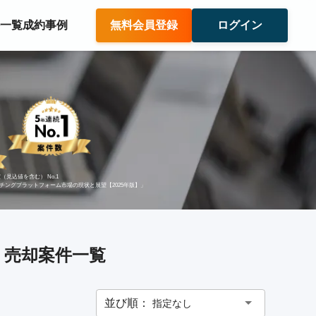
件一覧
成約事例
無料会員登録
ログイン
（見込値を含む） No.1
ッチングプラットフォーム市場の現状と展望【2025年版】」
 売却案件一覧
並び順：
指定なし