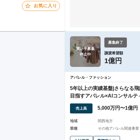
お気に入り
募集終了
買い手募集

譲渡希望額
停止中
1億円
アパレル・ファッション
5年以上の実績基盤|さらなる飛
目指すアパレル×AIコンサルテ
企業
5,000万円〜1億円
売上高
地域
関西地方
業種
その他アパレル関連事業 /