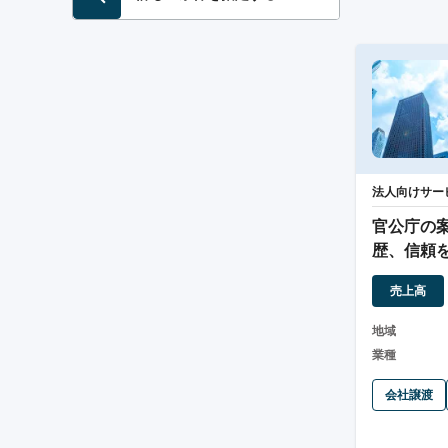
法人向けサー
官公庁の
歴、信頼
器・用品
売上高
地域
業種
会社譲渡