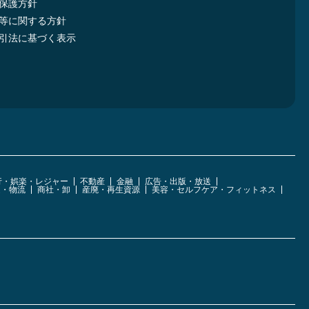
保護方針
等に関する方針
引法に基づく表示
行・娯楽・レジャー
不動産
金融
広告・出版・放送
運・物流
商社・卸
産廃・再生資源
美容・セルフケア・フィットネス