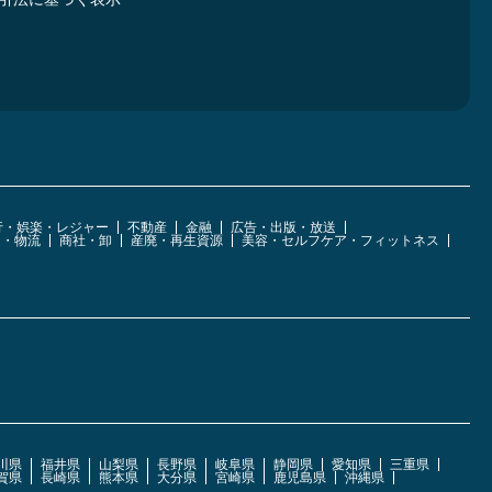
行・娯楽・レジャー
不動産
金融
広告・出版・放送
運・物流
商社・卸
産廃・再生資源
美容・セルフケア・フィットネス
川県
福井県
山梨県
長野県
岐阜県
静岡県
愛知県
三重県
賀県
長崎県
熊本県
大分県
宮崎県
鹿児島県
沖縄県