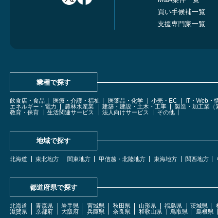
買い手候補一覧
支援専門家一覧
業種で探す
飲食店・食品
医療・介護・福祉
医薬品・化学
小売・EC
IT・Web
エネルギー・電力
農林水産業
建築・建設・土木・工事
製造・加工業（
教育・保育
生活関連サービス
法人向けサービス
その他
地域で探す
北海道
東北地方
関東地方
甲信越・北陸地方
東海地方
関西地方
都道府県で探す
北海道
青森県
岩手県
宮城県
秋田県
山形県
福島県
茨城県
滋賀県
京都府
大阪府
兵庫県
奈良県
和歌山県
鳥取県
島根県