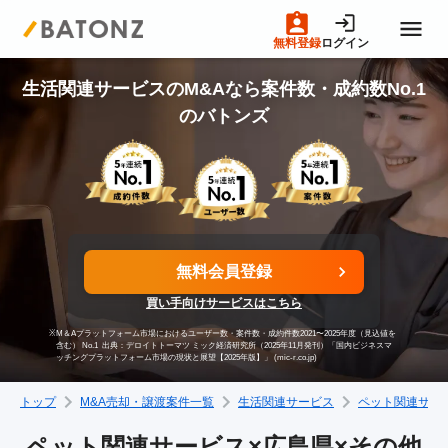
無料登録
ログイン
トップページ
生活関連サービスのM&Aなら案件数・成約数No.1
のバトンズ
M&A案件一覧
売りたい方へ
無料会員登録
買いたい方へ
買い手向けサービスはこちら
※
M＆Aプラットフォーム市場におけるユーザー数・案件数・成約件数2021〜2025年度（見込値を
成約事例
含む） No.1
出典：デロイトトーマツ ミック経済研究所（2025年11月発刊）「国内ビジネスマ
ッチングプラットフォーム市場の現状と展望【2025年版】」 (mic-r.co.jp)
トップ
M&A売却・譲渡案件一覧
生活関連サービス
ペット関連サー
M&A専門家の方へ
ペット関連サービス×広島県×その他