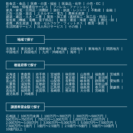
飲食店・食品
医療・介護・福祉
医薬品・化学
小売・EC
IT・Web・情報通信サービス
アパレル・ファッション
家具・家電・日用品・消費財
旅行・娯楽・レジャー
不動産
金融
広告・出版・放送
エネルギー・電力
農林水産業
建築・建設・土木・工事
製造・加工業（素材加工・加工品・部品）
製造業（機械・電機・電子部品）
輸送・運送・海運・物流
商社・卸
産廃・再生資源
美容・セルフケア・フィットネス
教育・保育
生活関連サービス
法人向けサービス
その他
地域で探す
北海道
東北地方
関東地方
甲信越・北陸地方
東海地方
関西地方
中国地方
四国地方
九州・沖縄地方
海外
都道府県で探す
北海道
青森県
岩手県
宮城県
秋田県
山形県
福島県
茨城県
栃木県
群馬県
埼玉県
千葉県
東京都
神奈川県
新潟県
富山県
石川県
福井県
山梨県
長野県
岐阜県
静岡県
愛知県
三重県
滋賀県
京都府
大阪府
兵庫県
奈良県
和歌山県
鳥取県
島根県
岡山県
広島県
山口県
徳島県
香川県
愛媛県
高知県
福岡県
佐賀県
長崎県
熊本県
大分県
宮崎県
鹿児島県
沖縄県
譲渡希望金額で探す
応相談
100万円未満
100万円〜300万円
300万円〜500万円
500万円〜750万円
750万円〜1,000万円
1,000万円〜2,000万円
2,000万円〜3,000万円
3,000万円〜5,000万円
5,000万円〜7,500万円
7,500万円〜1億円
1億円〜2.5億円
2.5億円〜5億円
5億円〜10億円
10億円以上