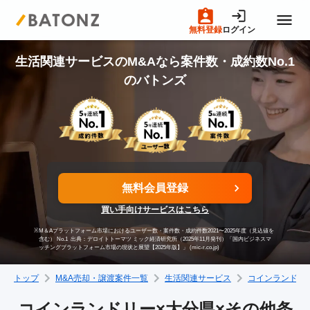
無料登録
ログイン
トップページ
生活関連サービスのM&Aなら案件数・成約数No.1
のバトンズ
M&A案件一覧
売りたい方へ
無料会員登録
買いたい方へ
買い手向けサービスはこちら
※
M＆Aプラットフォーム市場におけるユーザー数・案件数・成約件数2021〜2025年度（見込値を
成約事例
含む） No.1
出典：デロイトトーマツ ミック経済研究所（2025年11月発刊）「国内ビジネスマ
ッチングプラットフォーム市場の現状と展望【2025年版】」 (mic-r.co.jp)
トップ
M&A売却・譲渡案件一覧
生活関連サービス
コインランドリ
M&A専門家の方へ
コインランドリー×大分県×その他条