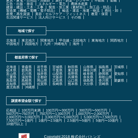
家具・家電・日用品・消費財
旅行・娯楽・レジャー
不動産
金融
広告・出版・放送
エネルギー・電力
農林水産業
建築・建設・土木・工事
製造・加工業（素材加工・加工品・部品）
製造業（機械・電機・電子部品）
輸送・運送・海運・物流
商社・卸
産廃・再生資源
美容・セルフケア・フィットネス
教育・保育
生活関連サービス
法人向けサービス
その他
地域で探す
北海道
東北地方
関東地方
甲信越・北陸地方
東海地方
関西地方
中国地方
四国地方
九州・沖縄地方
海外
都道府県で探す
北海道
青森県
岩手県
宮城県
秋田県
山形県
福島県
茨城県
栃木県
群馬県
埼玉県
千葉県
東京都
神奈川県
新潟県
富山県
石川県
福井県
山梨県
長野県
岐阜県
静岡県
愛知県
三重県
滋賀県
京都府
大阪府
兵庫県
奈良県
和歌山県
鳥取県
島根県
岡山県
広島県
山口県
徳島県
香川県
愛媛県
高知県
福岡県
佐賀県
長崎県
熊本県
大分県
宮崎県
鹿児島県
沖縄県
譲渡希望金額で探す
応相談
100万円未満
100万円〜300万円
300万円〜500万円
500万円〜750万円
750万円〜1,000万円
1,000万円〜2,000万円
2,000万円〜3,000万円
3,000万円〜5,000万円
5,000万円〜7,500万円
7,500万円〜1億円
1億円〜2.5億円
2.5億円〜5億円
5億円〜10億円
10億円以上
Copyright 2018 株式会社バトンズ