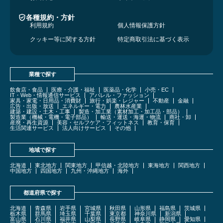
各種規約・方針
利用規約
個人情報保護方針
クッキー等に関する方針
特定商取引法に基づく表示
業種で探す
飲食店・食品
医療・介護・福祉
医薬品・化学
小売・EC
IT・Web・情報通信サービス
アパレル・ファッション
家具・家電・日用品・消費財
旅行・娯楽・レジャー
不動産
金融
広告・出版・放送
エネルギー・電力
農林水産業
建築・建設・土木・工事
製造・加工業（素材加工・加工品・部品）
製造業（機械・電機・電子部品）
輸送・運送・海運・物流
商社・卸
産廃・再生資源
美容・セルフケア・フィットネス
教育・保育
生活関連サービス
法人向けサービス
その他
地域で探す
北海道
東北地方
関東地方
甲信越・北陸地方
東海地方
関西地方
中国地方
四国地方
九州・沖縄地方
海外
都道府県で探す
北海道
青森県
岩手県
宮城県
秋田県
山形県
福島県
茨城県
栃木県
群馬県
埼玉県
千葉県
東京都
神奈川県
新潟県
富山県
石川県
福井県
山梨県
長野県
岐阜県
静岡県
愛知県