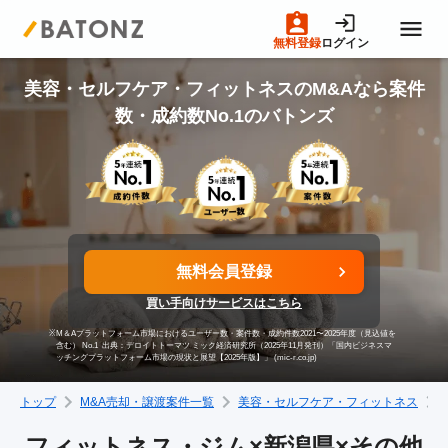
無料登録
ログイン
トップページ
美容・セルフケア・フィットネスのM&Aなら案件
数・成約数No.1のバトンズ
M&A案件一覧
売りたい方へ
無料会員登録
買いたい方へ
買い手向けサービスはこちら
※
M＆Aプラットフォーム市場におけるユーザー数・案件数・成約件数2021〜2025年度（見込値を
成約事例
含む） No.1
出典：デロイトトーマツ ミック経済研究所（2025年11月発刊）「国内ビジネスマ
ッチングプラットフォーム市場の現状と展望【2025年版】」 (mic-r.co.jp)
トップ
M&A売却・譲渡案件一覧
美容・セルフケア・フィットネス
M&A専門家の方へ
フィットネス・ジム×新潟県×その他