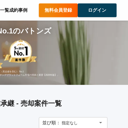
件一覧
成約事例
無料会員登録
ログイン
o.1のバトンズ
（見込値を含む） No.1
ッチングプラットフォーム市場の現状と展望【2025年版】」
継 - 売却案件一覧
並び順：
指定なし