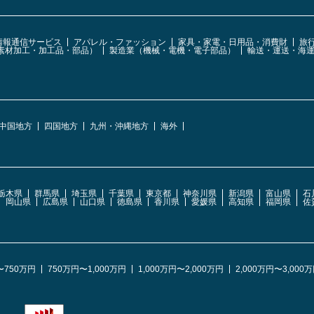
・情報通信サービス
アパレル・ファッション
家具・家電・日用品・消費財
旅
素材加工・加工品・部品）
製造業（機械・電機・電子部品）
輸送・運送・海
中国地方
四国地方
九州・沖縄地方
海外
栃木県
群馬県
埼玉県
千葉県
東京都
神奈川県
新潟県
富山県
石
岡山県
広島県
山口県
徳島県
香川県
愛媛県
高知県
福岡県
佐
〜750万円
750万円〜1,000万円
1,000万円〜2,000万円
2,000万円〜3,000