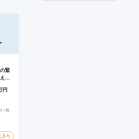
〜
の緊
えま
0万円
/ 他
に入り