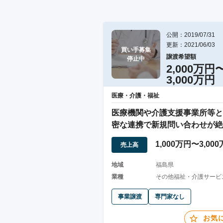
公開：2019/07/31
更新：2021/06/03
買い手募集

譲渡希望額
停止中
2,000万円
3,000万円
医療・介護・福祉
医療機関や介護支援事業所等と
密な連携で新規問い合わせが絶
せん。
1,000万円〜3,00
売上高
地域
福島県
業種
その他福祉・介護サービス 
事業譲渡
専門家なし
お気