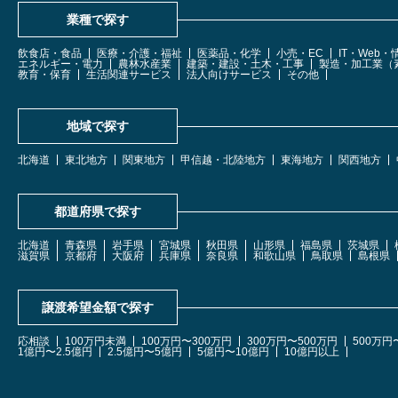
業種で探す
飲食店・食品
医療・介護・福祉
医薬品・化学
小売・EC
IT・Web
エネルギー・電力
農林水産業
建築・建設・土木・工事
製造・加工業（
教育・保育
生活関連サービス
法人向けサービス
その他
地域で探す
北海道
東北地方
関東地方
甲信越・北陸地方
東海地方
関西地方
都道府県で探す
北海道
青森県
岩手県
宮城県
秋田県
山形県
福島県
茨城県
滋賀県
京都府
大阪府
兵庫県
奈良県
和歌山県
鳥取県
島根県
譲渡希望金額で探す
応相談
100万円未満
100万円〜300万円
300万円〜500万円
500万円
1億円〜2.5億円
2.5億円〜5億円
5億円〜10億円
10億円以上