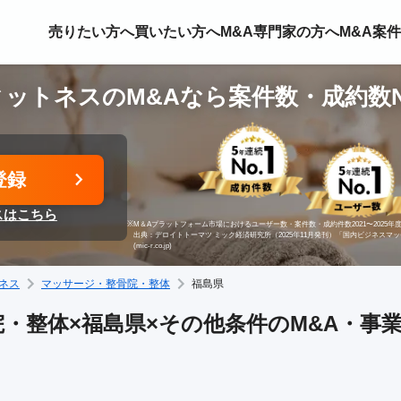
売りたい方へ
買いたい方へ
M&A専門家の方へ
M&A案
ットネスのM&Aなら案件数・成約数N
登録
スはこちら
※
M＆Aプラットフォーム市場におけるユーザー数・案件数・成約件数2021〜2025年度
出典：デロイトトーマツ ミック経済研究所（2025年11月発刊）「国内ビジネスマ
(mic-r.co.jp)
ネス
マッサージ・整骨院・整体
福島県
・整体×福島県×その他条件のM&A・事業承