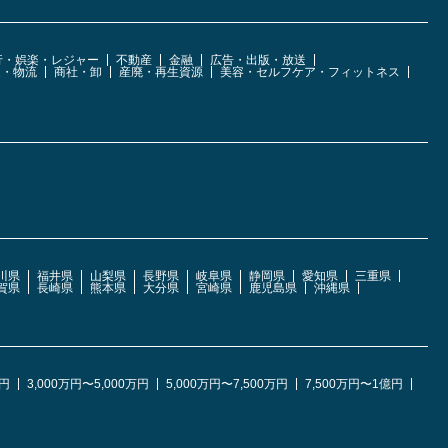
行・娯楽・レジャー
不動産
金融
広告・出版・放送
運・物流
商社・卸
産廃・再生資源
美容・セルフケア・フィットネス
川県
福井県
山梨県
長野県
岐阜県
静岡県
愛知県
三重県
賀県
長崎県
熊本県
大分県
宮崎県
鹿児島県
沖縄県
万円
3,000万円〜5,000万円
5,000万円〜7,500万円
7,500万円〜1億円