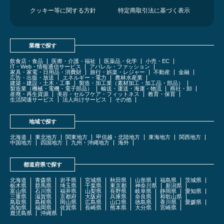
クッキー等に関する方針
特定商取引法に基づく表示
業種で探す
飲食店・食品
医療・介護・福祉
医薬品・化学
小売・EC
IT・Web・情報通信サービス
アパレル・ファッション
家具・家電・日用品・消費財
旅行・娯楽・レジャー
不動産
金融
広告・出版・放送
エネルギー・電力
農林水産業
建築・建設・土木・工事
製造・加工業（素材加工・加工品・部品）
製造業（機械・電機・電子部品）
輸送・運送・海運・物流
商社・卸
産廃・再生資源
美容・セルフケア・フィットネス
教育・保育
生活関連サービス
法人向けサービス
その他
地域で探す
北海道
東北地方
関東地方
甲信越・北陸地方
東海地方
関西地方
中国地方
四国地方
九州・沖縄地方
海外
都道府県で探す
北海道
青森県
岩手県
宮城県
秋田県
山形県
福島県
茨城県
栃木県
群馬県
埼玉県
千葉県
東京都
神奈川県
新潟県
富山県
石川県
福井県
山梨県
長野県
岐阜県
静岡県
愛知県
三重県
滋賀県
京都府
大阪府
兵庫県
奈良県
和歌山県
鳥取県
島根県
岡山県
広島県
山口県
徳島県
香川県
愛媛県
高知県
福岡県
佐賀県
長崎県
熊本県
大分県
宮崎県
鹿児島県
沖縄県