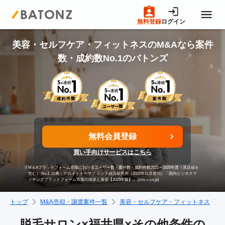
無料登録
ログイン
トップページ
美容・セルフケア・フィットネスのM&Aなら案件
数・成約数No.1のバトンズ
M&A案件一覧
売りたい方へ
無料会員登録
買いたい方へ
買い手向けサービスはこちら
※
M＆Aプラットフォーム市場におけるユーザー数・案件数・成約件数2021〜2025年度（見込値を
成約事例
含む） No.1
出典：デロイトトーマツ ミック経済研究所（2025年11月発刊）「国内ビジネスマ
ッチングプラットフォーム市場の現状と展望【2025年版】」 (mic-r.co.jp)
トップ
M&A売却・譲渡案件一覧
美容・セルフケア・フィットネス
M&A専門家の方へ
脱毛サロン×福井県×その他条件の