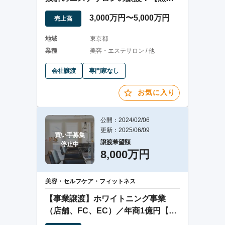
運営】
3,000万円〜5,000万円
売上高
地域
東京都
業種
美容・エステサロン / 他
会社譲渡
専門家なし
お気に入り
公開：2024/02/06
更新：2025/06/09
買い手募集

譲渡希望額
停止中
8,000万円
美容・セルフケア・フィットネス
【事業譲渡】ホワイトニング事業
（店舗、FC、EC）／年商1億円【利
益率40%】