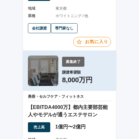
地域
東京都
業種
ホワイトニング / 他
会社譲渡
専門家なし
お気に入り
募集終了
譲渡希望額
8,000万円
美容・セルフケア・フィットネス
【EBITDA4000万】都内主要部芸能
人やモデルが通うエステサロン
1億円〜2億円
売上高