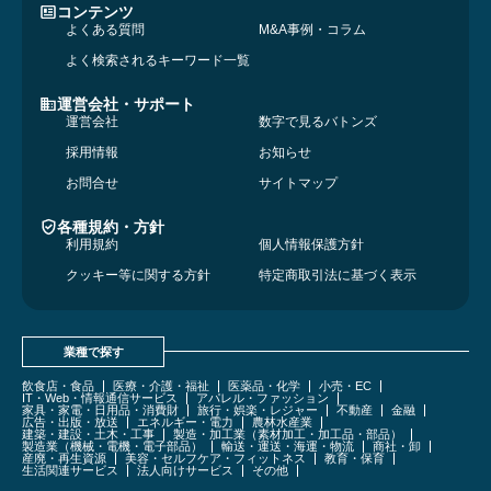
コンテンツ
よくある質問
M&A事例・コラム
よく検索されるキーワード一覧
運営会社・サポート
運営会社
数字で見るバトンズ
採用情報
お知らせ
お問合せ
サイトマップ
各種規約・方針
利用規約
個人情報保護方針
クッキー等に関する方針
特定商取引法に基づく表示
業種で探す
飲食店・食品
医療・介護・福祉
医薬品・化学
小売・EC
IT・Web・情報通信サービス
アパレル・ファッション
家具・家電・日用品・消費財
旅行・娯楽・レジャー
不動産
金融
広告・出版・放送
エネルギー・電力
農林水産業
建築・建設・土木・工事
製造・加工業（素材加工・加工品・部品）
製造業（機械・電機・電子部品）
輸送・運送・海運・物流
商社・卸
産廃・再生資源
美容・セルフケア・フィットネス
教育・保育
生活関連サービス
法人向けサービス
その他