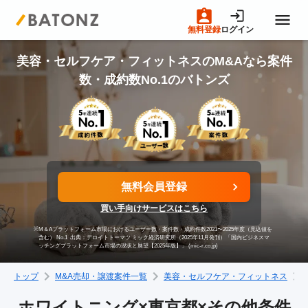
無料登録
ログイン
トップページ
美容・セルフケア・フィットネスのM&Aなら案件
数・成約数No.1のバトンズ
M&A案件一覧
売りたい方へ
無料会員登録
買いたい方へ
買い手向けサービスはこちら
※
M＆Aプラットフォーム市場におけるユーザー数・案件数・成約件数2021〜2025年度（見込値を
成約事例
含む） No.1
出典：デロイトトーマツ ミック経済研究所（2025年11月発刊）「国内ビジネスマ
ッチングプラットフォーム市場の現状と展望【2025年版】」 (mic-r.co.jp)
トップ
M&A売却・譲渡案件一覧
美容・セルフケア・フィットネス
M&A専門家の方へ
ホワイトニング×東京都×その他条件