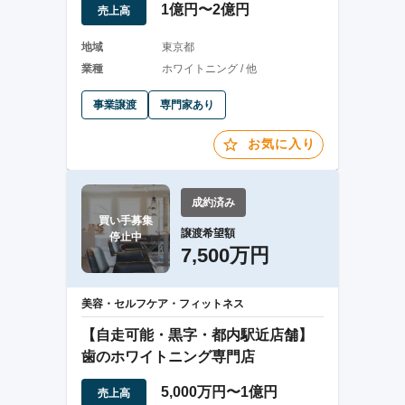
1億円〜2億円
売上高
地域
東京都
業種
ホワイトニング / 他
事業譲渡
専門家あり
お気に入り
成約済み
買い手募集

譲渡希望額
停止中
7,500万円
美容・セルフケア・フィットネス
【自走可能・黒字・都内駅近店舗】
歯のホワイトニング専門店
5,000万円〜1億円
売上高