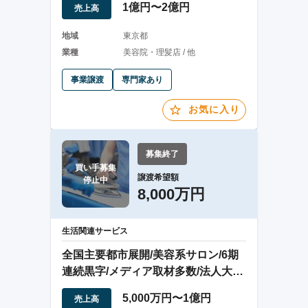
1億円〜2億円
売上高
地域
東京都
業種
美容院・理髪店 / 他
事業譲渡
専門家あり
お気に入り
募集終了
買い手募集

譲渡希望額
停止中
8,000万円
生活関連サービス
全国主要都市展開/美容系サロン/6期
連続黒字/メディア取材多数/法人大手
取引先有
5,000万円〜1億円
売上高