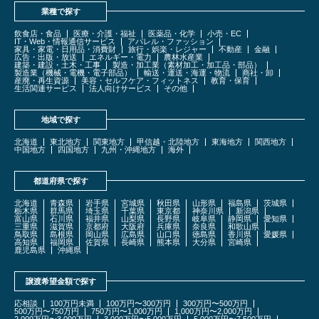
業種で探す
飲食店・食品
医療・介護・福祉
医薬品・化学
小売・EC
IT・Web・情報通信サービス
アパレル・ファッション
家具・家電・日用品・消費財
旅行・娯楽・レジャー
不動産
金融
広告・出版・放送
エネルギー・電力
農林水産業
建築・建設・土木・工事
製造・加工業（素材加工・加工品・部品）
製造業（機械・電機・電子部品）
輸送・運送・海運・物流
商社・卸
産廃・再生資源
美容・セルフケア・フィットネス
教育・保育
生活関連サービス
法人向けサービス
その他
地域で探す
北海道
東北地方
関東地方
甲信越・北陸地方
東海地方
関西地方
中国地方
四国地方
九州・沖縄地方
海外
都道府県で探す
北海道
青森県
岩手県
宮城県
秋田県
山形県
福島県
茨城県
栃木県
群馬県
埼玉県
千葉県
東京都
神奈川県
新潟県
富山県
石川県
福井県
山梨県
長野県
岐阜県
静岡県
愛知県
三重県
滋賀県
京都府
大阪府
兵庫県
奈良県
和歌山県
鳥取県
島根県
岡山県
広島県
山口県
徳島県
香川県
愛媛県
高知県
福岡県
佐賀県
長崎県
熊本県
大分県
宮崎県
鹿児島県
沖縄県
譲渡希望金額で探す
応相談
100万円未満
100万円〜300万円
300万円〜500万円
500万円〜750万円
750万円〜1,000万円
1,000万円〜2,000万円
2,000万円〜3,000万円
3,000万円〜5,000万円
5,000万円〜7,500万円