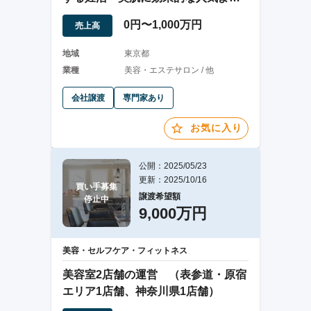
ぎ蒸しサロン
0円〜1,000万円
売上高
地域
東京都
業種
美容・エステサロン / 他
会社譲渡
専門家あり
お気に入り
公開：2025/05/23
更新：2025/10/16
買い手募集

譲渡希望額
停止中
9,000万円
美容・セルフケア・フィットネス
美容室2店舗の運営 （表参道・原宿
エリア1店舗、神奈川県1店舗）