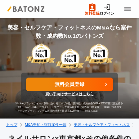
無料登録
ログイン
トップページ
美容・セルフケア・フィットネスのM&Aなら案件
数・成約数No.1のバトンズ
M&A案件一覧
売りたい方へ
無料会員登録
買いたい方へ
買い手向けサービスはこちら
※
M＆Aプラットフォーム市場におけるユーザー数・案件数・成約件数2021〜2025年度（見込値を
成約事例
含む） No.1
出典：デロイトトーマツ ミック経済研究所（2025年11月発刊）「国内ビジネスマ
ッチングプラットフォーム市場の現状と展望【2025年版】」 (mic-r.co.jp)
トップ
M&A売却・譲渡案件一覧
美容・セルフケア・フィットネス
M&A専門家の方へ
ネイルサロン×東京都×その他条件の