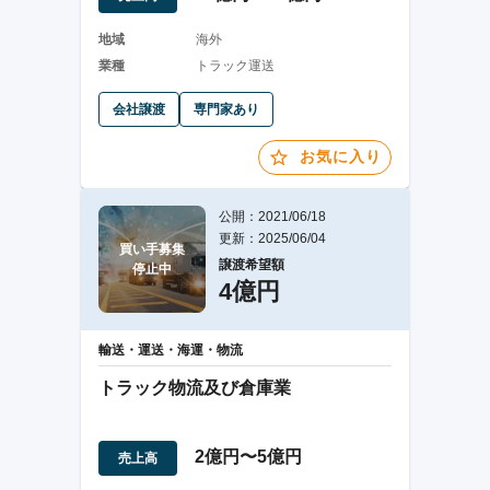
地域
海外
業種
トラック運送
会社譲渡
専門家あり
お気に入り
公開：2021/06/18
更新：2025/06/04
買い手募集

譲渡希望額
停止中
4億円
輸送・運送・海運・物流
トラック物流及び倉庫業
2億円〜5億円
売上高