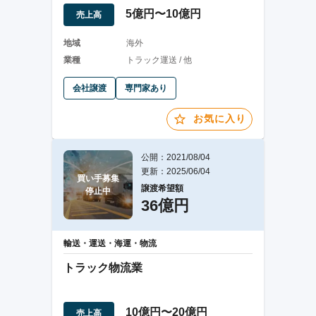
5億円〜10億円
売上高
地域
海外
業種
トラック運送 / 他
会社譲渡
専門家あり
お気に入り
公開：2021/08/04
更新：2025/06/04
買い手募集

譲渡希望額
停止中
36億円
輸送・運送・海運・物流
トラック物流業
10億円〜20億円
売上高