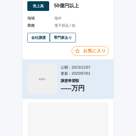
50億円以上
売上高
地域
海外
業種
電子部品 / 他
会社譲渡
専門家あり
お気に入り
公開：2023/11/07
更新：2025/07/01
譲渡希望額
-----万円