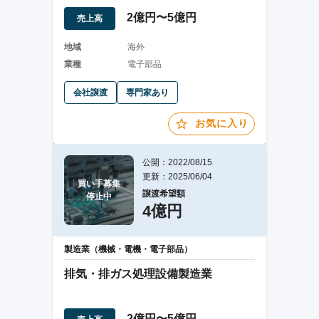
2億円〜5億円
売上高
地域
海外
業種
電子部品
会社譲渡
専門家あり
お気に入り
公開：2022/08/15
更新：2025/06/04
買い手募集

譲渡希望額
停止中
4億円
製造業（機械・電機・電子部品）
排気・排ガス処理設備製造業
2億円〜5億円