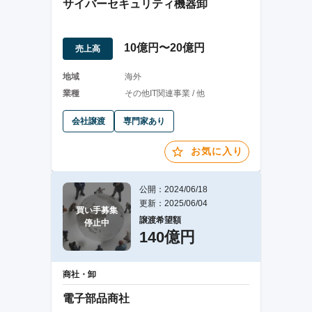
サイバーセキュリティ機器卸
10億円〜20億円
売上高
地域
海外
業種
その他IT関連事業 / 他
会社譲渡
専門家あり
お気に入り
公開：2024/06/18
更新：2025/06/04
買い手募集

譲渡希望額
停止中
140億円
商社・卸
電子部品商社