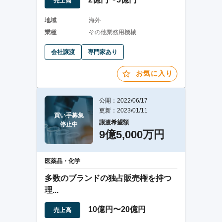
売上高
地域
海外
業種
その他業務用機械
会社譲渡
専門家あり
お気に入り
公開：2022/06/17
更新：2023/01/11
買い手募集

譲渡希望額
停止中
9億5,000万円
医薬品・化学
多数のブランドの独占販売権を持つ
理...
10億円〜20億円
売上高