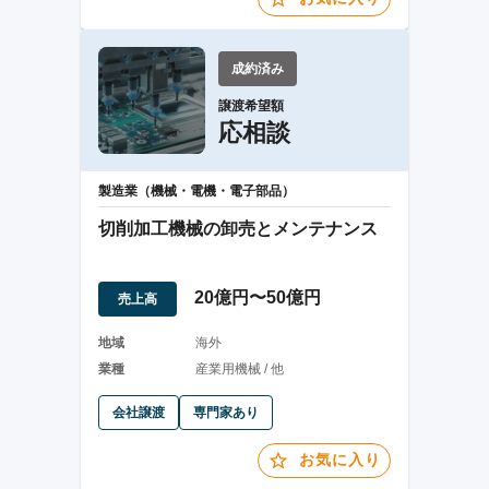
成約済み
譲渡希望額
応相談
製造業（機械・電機・電子部品）
切削加工機械の卸売とメンテナンス
20億円〜50億円
売上高
地域
海外
業種
産業用機械 / 他
会社譲渡
専門家あり
お気に入り