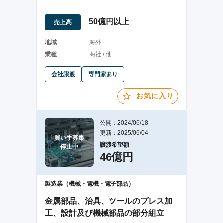
50億円以上
売上高
地域
海外
業種
商社 / 他
会社譲渡
専門家あり
お気に入り
公開：2024/06/18
更新：2025/06/04
買い手募集

譲渡希望額
停止中
46億円
製造業（機械・電機・電子部品）
金属部品、治具、ツールのプレス加
工、設計及び機械部品の部分組立