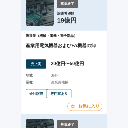
募集終了
譲渡希望額
19億円
製造業（機械・電機・電子部品）
産業用電気機器およびFA機器の卸
20億円〜50億円
売上高
地域
海外
業種
産業用機械
会社譲渡
専門家あり
お気に入り
募集終了