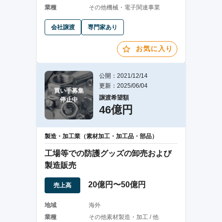
業種
その他機械・電子関連事業
会社譲渡
専門家あり
お気に入り
公開：2021/12/14
更新：2025/06/04
買い手募集

譲渡希望額
停止中
46億円
製造・加工業（素材加工・加工品・部品）
工場等での防護グッズの卸売および
製造販売
20億円〜50億円
売上高
地域
海外
業種
その他素材製造・加工 / 他