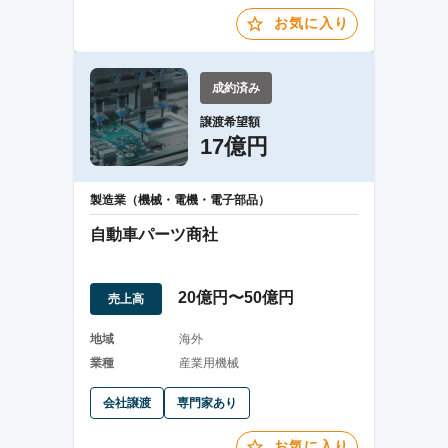
お気に入り
成約済み
譲渡希望額
17億円
製造業（機械・電機・電子部品）
自動車パーツ商社
20億円〜50億円
売上高
地域
海外
業種
産業用機械
会社譲渡
専門家あり
お気に入り