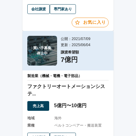
会社譲渡
専門家あり
お気に入り
公開：2021/07/09
更新：2025/06/04
買い手募集

譲渡希望額
停止中
7億円
製造業（機械・電機・電子部品）
ファクトリーオートメーションシス
テ...
5億円〜10億円
売上高
地域
海外
業種
ベルトコンベアー・搬送装置