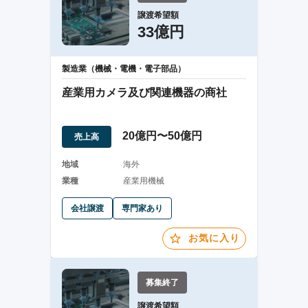
譲渡希望額
33億円
製造業（機械・電機・電子部品）
産業用カメラ及び関連機器の商社
20億円〜50億円
売上高
地域
海外
業種
産業用機械
会社譲渡
専門家あり
お気に入り
募集終了
譲渡希望額