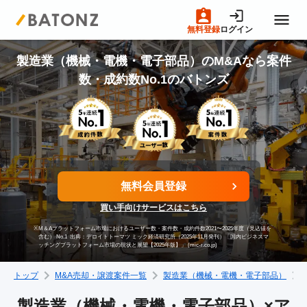
無料登録
ログイン
トップページ
製造業（機械・電機・電子部品）のM&Aなら案件
数・成約数No.1のバトンズ
M&A案件一覧
売りたい方へ
無料会員登録
買いたい方へ
買い手向けサービスはこちら
※
M＆Aプラットフォーム市場におけるユーザー数・案件数・成約件数2021〜2025年度（見込値を
成約事例
含む） No.1
出典：デロイトトーマツ ミック経済研究所（2025年11月発刊）「国内ビジネスマ
ッチングプラットフォーム市場の現状と展望【2025年版】」 (mic-r.co.jp)
トップ
M&A売却・譲渡案件一覧
製造業（機械・電機・電子部品）
M&A専門家の方へ
製造業（機械・電機・電子部品）×ア