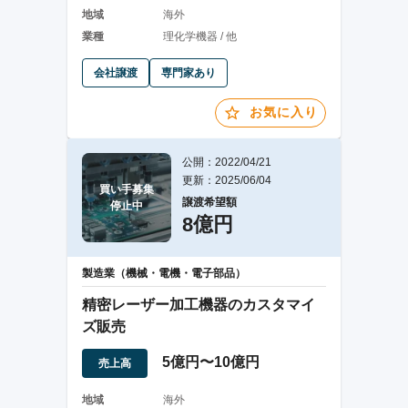
地域
海外
業種
理化学機器 / 他
会社譲渡
専門家あり
お気に入り
公開：2022/04/21
更新：2025/06/04
買い手募集

譲渡希望額
停止中
8億円
製造業（機械・電機・電子部品）
精密レーザー加工機器のカスタマイ
ズ販売
5億円〜10億円
売上高
地域
海外