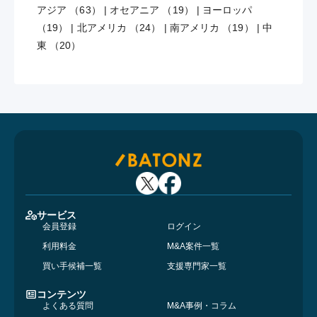
アジア （63）
|
オセアニア （19）
|
ヨーロッパ
（19）
|
北アメリカ （24）
|
南アメリカ （19）
|
中
東 （20）
サービス
会員登録
ログイン
利用料金
M&A案件一覧
買い手候補一覧
支援専門家一覧
コンテンツ
よくある質問
M&A事例・コラム