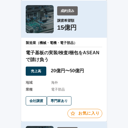
成約済み
譲渡希望額
15億円
製造業（機械・電機・電子部品）
電子基板の実装/検査/梱包をASEAN
で請け負う
20億円〜50億円
売上高
地域
海外
業種
電子部品
会社譲渡
専門家あり
お気に入り