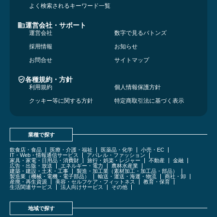
よく検索されるキーワード一覧
運営会社・サポート
運営会社
数字で見るバトンズ
採用情報
お知らせ
お問合せ
サイトマップ
各種規約・方針
利用規約
個人情報保護方針
クッキー等に関する方針
特定商取引法に基づく表示
業種で探す
飲食店・食品
医療・介護・福祉
医薬品・化学
小売・EC
IT・Web・情報通信サービス
アパレル・ファッション
家具・家電・日用品・消費財
旅行・娯楽・レジャー
不動産
金融
広告・出版・放送
エネルギー・電力
農林水産業
建築・建設・土木・工事
製造・加工業（素材加工・加工品・部品）
製造業（機械・電機・電子部品）
輸送・運送・海運・物流
商社・卸
産廃・再生資源
美容・セルフケア・フィットネス
教育・保育
生活関連サービス
法人向けサービス
その他
地域で探す