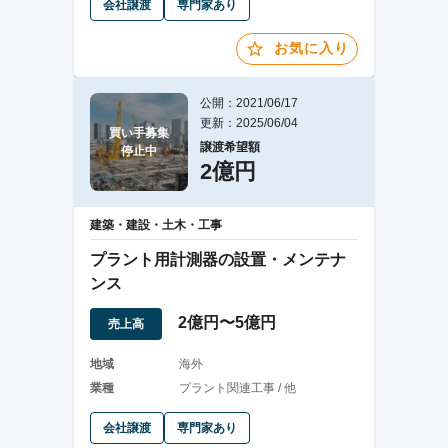
会社譲渡
専門家あり
お気に入り
公開：2021/06/17
更新：2025/06/04
買い手募集

譲渡希望額
停止中
2億円
建築・建設・土木・工事
プラント用計測器の設置・メンテナ
ンス
2億円〜5億円
売上高
地域
海外
業種
プラント関連工事 / 他
会社譲渡
専門家あり