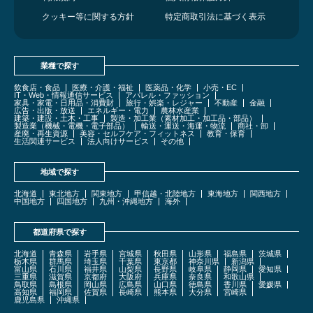
クッキー等に関する方針
特定商取引法に基づく表示
業種で探す
飲食店・食品
医療・介護・福祉
医薬品・化学
小売・EC
IT・Web・情報通信サービス
アパレル・ファッション
家具・家電・日用品・消費財
旅行・娯楽・レジャー
不動産
金融
広告・出版・放送
エネルギー・電力
農林水産業
建築・建設・土木・工事
製造・加工業（素材加工・加工品・部品）
製造業（機械・電機・電子部品）
輸送・運送・海運・物流
商社・卸
産廃・再生資源
美容・セルフケア・フィットネス
教育・保育
生活関連サービス
法人向けサービス
その他
地域で探す
北海道
東北地方
関東地方
甲信越・北陸地方
東海地方
関西地方
中国地方
四国地方
九州・沖縄地方
海外
都道府県で探す
北海道
青森県
岩手県
宮城県
秋田県
山形県
福島県
茨城県
栃木県
群馬県
埼玉県
千葉県
東京都
神奈川県
新潟県
富山県
石川県
福井県
山梨県
長野県
岐阜県
静岡県
愛知県
三重県
滋賀県
京都府
大阪府
兵庫県
奈良県
和歌山県
鳥取県
島根県
岡山県
広島県
山口県
徳島県
香川県
愛媛県
高知県
福岡県
佐賀県
長崎県
熊本県
大分県
宮崎県
鹿児島県
沖縄県