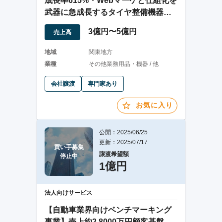
成長率615%・Webマーケと仕組化を
武器に急成長するタイヤ整備機器輸
入販売業者
3億円〜5億円
売上高
地域
関東地方
業種
その他業務用品・機器 / 他
会社譲渡
専門家あり
お気に入り
公開：2025/06/25
更新：2025/07/17
買い手募集

譲渡希望額
停止中
1億円
法人向けサービス
【自動車業界向けベンチマーキング
事業】売上約2,8000万円顧客基盤を