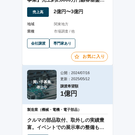
持つ企業
2億円〜3億円
売上高
地域
関東地方
業種
市場調査 / 他
会社譲渡
専門家あり
お気に入り
公開：2024/07/16
更新：2025/05/12
買い手募集

譲渡希望額
停止中
1億円
製造業（機械・電機・電子部品）
クルマの部品取付、取外しの実績豊
富。イベントでの展示車の整備も対
応可能。