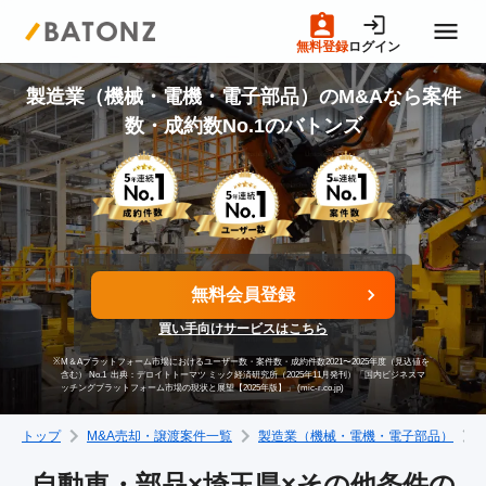
無料登録
ログイン
トップページ
製造業（機械・電機・電子部品）のM&Aなら案件
数・成約数No.1のバトンズ
M&A案件一覧
売りたい方へ
無料会員登録
買いたい方へ
買い手向けサービスはこちら
※
M＆Aプラットフォーム市場におけるユーザー数・案件数・成約件数2021〜2025年度（見込値を
成約事例
含む） No.1
出典：デロイトトーマツ ミック経済研究所（2025年11月発刊）「国内ビジネスマ
ッチングプラットフォーム市場の現状と展望【2025年版】」 (mic-r.co.jp)
トップ
M&A売却・譲渡案件一覧
製造業（機械・電機・電子部品）
M&A専門家の方へ
自動車・部品×埼玉県×その他条件の