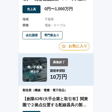
着」
0円〜1,000万円
売上高
地域
千葉県
業種
電線・ケーブル
会社譲渡
専門家あり
お気に入り
募集終了
買い手募集

譲渡希望額
停止中
10万円
製造業（機械・電機・電子部品）
【創業43年/大手企業と取引有】関東
圏で２拠点位置する配線器具の製造
会社