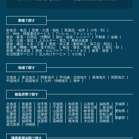
業種で探す
飲食店・食品
医療・介護・福祉
医薬品・化学
小売・EC
IT・Web・情報通信サービス
アパレル・ファッション
家具・家電・日用品・消費財
旅行・娯楽・レジャー
不動産
金融
広告・出版・放送
エネルギー・電力
農林水産業
建築・建設・土木・工事
製造・加工業（素材加工・加工品・部品）
製造業（機械・電機・電子部品）
輸送・運送・海運・物流
商社・卸
産廃・再生資源
美容・セルフケア・フィットネス
教育・保育
生活関連サービス
法人向けサービス
その他
地域で探す
北海道
東北地方
関東地方
甲信越・北陸地方
東海地方
関西地方
中国地方
四国地方
九州・沖縄地方
海外
都道府県で探す
北海道
青森県
岩手県
宮城県
秋田県
山形県
福島県
茨城県
栃木県
群馬県
埼玉県
千葉県
東京都
神奈川県
新潟県
富山県
石川県
福井県
山梨県
長野県
岐阜県
静岡県
愛知県
三重県
滋賀県
京都府
大阪府
兵庫県
奈良県
和歌山県
鳥取県
島根県
岡山県
広島県
山口県
徳島県
香川県
愛媛県
高知県
福岡県
佐賀県
長崎県
熊本県
大分県
宮崎県
鹿児島県
沖縄県
譲渡希望金額で探す