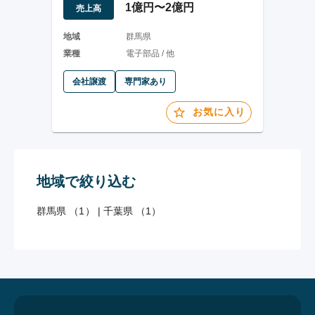
1億円〜2億円
売上高
地域
群馬県
業種
電子部品 / 他
会社譲渡
専門家あり
お気に入り
地域で絞り込む
群馬県 （1）
|
千葉県 （1）