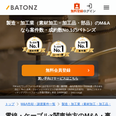
無料登録
ログイン
トップページ
製造・加工業（素材加工・加工品・部品）のM&A
なら案件数・成約数No.1のバトンズ
M&A案件一覧
売りたい方へ
無料会員登録
買いたい方へ
買い手向けサービスはこちら
※
M＆Aプラットフォーム市場におけるユーザー数・案件数・成約件数2021〜2025年度（見込値を
成約事例
含む） No.1
出典：デロイトトーマツ ミック経済研究所（2025年11月発刊）「国内ビジネスマ
ッチングプラットフォーム市場の現状と展望【2025年版】」 (mic-r.co.jp)
トップ
M&A売却・譲渡案件一覧
製造・加工業（素材加工・加工品・部
M&A専門家の方へ
電線・ケーブル×関東地方のM&A・事