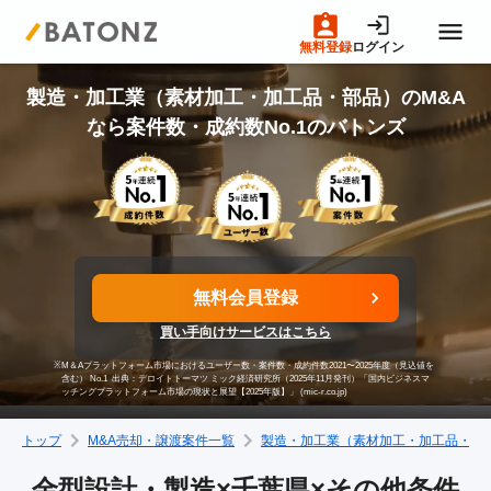
無料登録
ログイン
トップページ
製造・加工業（素材加工・加工品・部品）のM&A
なら案件数・成約数No.1のバトンズ
M&A案件一覧
売りたい方へ
無料会員登録
買いたい方へ
買い手向けサービスはこちら
※
M＆Aプラットフォーム市場におけるユーザー数・案件数・成約件数2021〜2025年度（見込値を
成約事例
含む） No.1
出典：デロイトトーマツ ミック経済研究所（2025年11月発刊）「国内ビジネスマ
ッチングプラットフォーム市場の現状と展望【2025年版】」 (mic-r.co.jp)
トップ
M&A売却・譲渡案件一覧
製造・加工業（素材加工・加工品・部
M&A専門家の方へ
金型設計・製造×千葉県×その他条件