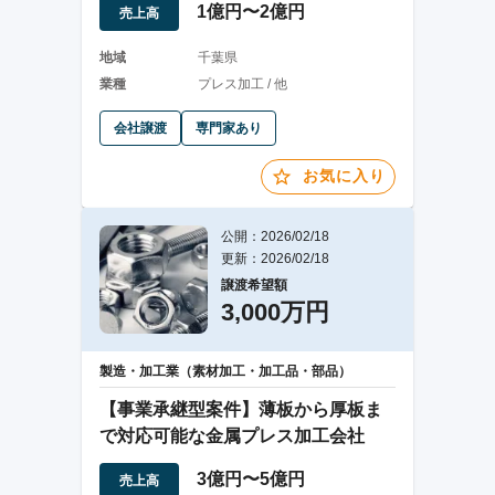
1億円〜2億円
売上高
地域
千葉県
業種
プレス加工 / 他
会社譲渡
専門家あり
お気に入り
公開：2026/02/18
更新：2026/02/18
譲渡希望額
3,000万円
製造・加工業（素材加工・加工品・部品）
【事業承継型案件】薄板から厚板ま
で対応可能な金属プレス加工会社
3億円〜5億円
売上高