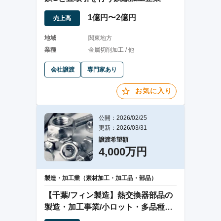
1億円〜2億円
売上高
地域
関東地方
業種
金属切削加工 / 他
会社譲渡
専門家あり
お気に入り
公開：2026/02/25
更新：2026/03/31
譲渡希望額
4,000万円
製造・加工業（素材加工・加工品・部品）
【千葉/フィン製造】熱交換器部品の
製造・加工事業/小ロット・多品種生
産・短納期