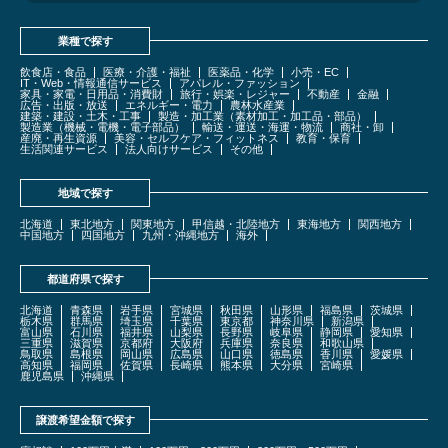
業種で探す
飲食店・食品
医療・介護・福祉
医薬品・化学
小売・EC
IT・Web・情報通信サービス
アパレル・ファッション
家具・家電・日用品・消費財
旅行・娯楽・レジャー
不動産
金融
広告・出版・放送
エネルギー・電力
農林水産業
建築・建設・土木・工事
製造・加工業（素材加工・加工品・部品）
製造業（機械・電機・電子部品）
輸送・運送・海運・物流
商社・卸
産廃・再生資源
美容・セルフケア・フィットネス
教育・保育
生活関連サービス
法人向けサービス
その他
地域で探す
北海道
東北地方
関東地方
甲信越・北陸地方
東海地方
関西地方
中国地方
四国地方
九州・沖縄地方
海外
都道府県で探す
北海道
青森県
岩手県
宮城県
秋田県
山形県
福島県
茨城県
栃木県
群馬県
埼玉県
千葉県
東京都
神奈川県
新潟県
富山県
石川県
福井県
山梨県
長野県
岐阜県
静岡県
愛知県
三重県
滋賀県
京都府
大阪府
兵庫県
奈良県
和歌山県
鳥取県
島根県
岡山県
広島県
山口県
徳島県
香川県
愛媛県
高知県
福岡県
佐賀県
長崎県
熊本県
大分県
宮崎県
鹿児島県
沖縄県
譲渡希望金額で探す