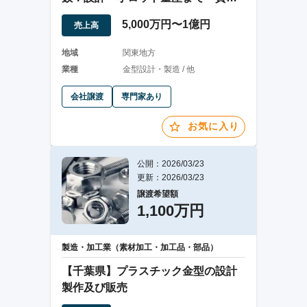
応の試作メーカー
5,000万円〜1億円
売上高
地域
関東地方
業種
金型設計・製造 / 他
会社譲渡
専門家あり
お気に入り
公開：2026/03/23
更新：2026/03/23
譲渡希望額
1,100万円
製造・加工業（素材加工・加工品・部品）
【千葉県】プラスチック金型の設計
製作及び販売