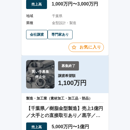
1,000万円〜3,000万円
売上高
地域
千葉県
業種
金型設計・製造
会社譲渡
専門家あり
お気に入り
募集終了
買い手募集

譲渡希望額
停止中
1,100万円
製造・加工業（素材加工・加工品・部品）
【千葉県／樹脂金型製造】売上1億円
／大手との直接取引あり／黒字／立
地◎／事業承継
5,000万円〜1億円
売上高