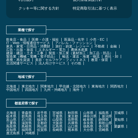
クッキー等に関する方針
特定商取引法に基づく表示
業種で探す
飲食店・食品
医療・介護・福祉
医薬品・化学
小売・EC
IT・Web・情報通信サービス
アパレル・ファッション
家具・家電・日用品・消費財
旅行・娯楽・レジャー
不動産
金融
広告・出版・放送
エネルギー・電力
農林水産業
建築・建設・土木・工事
製造・加工業（素材加工・加工品・部品）
製造業（機械・電機・電子部品）
輸送・運送・海運・物流
商社・卸
産廃・再生資源
美容・セルフケア・フィットネス
教育・保育
生活関連サービス
法人向けサービス
その他
地域で探す
北海道
東北地方
関東地方
甲信越・北陸地方
東海地方
関西地方
中国地方
四国地方
九州・沖縄地方
海外
都道府県で探す
北海道
青森県
岩手県
宮城県
秋田県
山形県
福島県
茨城県
栃木県
群馬県
埼玉県
千葉県
東京都
神奈川県
新潟県
富山県
石川県
福井県
山梨県
長野県
岐阜県
静岡県
愛知県
三重県
滋賀県
京都府
大阪府
兵庫県
奈良県
和歌山県
鳥取県
島根県
岡山県
広島県
山口県
徳島県
香川県
愛媛県
高知県
福岡県
佐賀県
長崎県
熊本県
大分県
宮崎県
鹿児島県
沖縄県