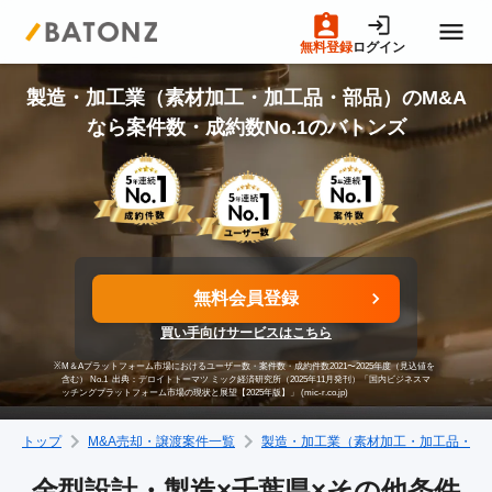
無料登録
ログイン
トップページ
製造・加工業（素材加工・加工品・部品）のM&A
なら案件数・成約数No.1のバトンズ
M&A案件一覧
売りたい方へ
無料会員登録
買いたい方へ
買い手向けサービスはこちら
※
M＆Aプラットフォーム市場におけるユーザー数・案件数・成約件数2021〜2025年度（見込値を
成約事例
含む） No.1
出典：デロイトトーマツ ミック経済研究所（2025年11月発刊）「国内ビジネスマ
ッチングプラットフォーム市場の現状と展望【2025年版】」 (mic-r.co.jp)
トップ
M&A売却・譲渡案件一覧
製造・加工業（素材加工・加工品・部
M&A専門家の方へ
金型設計・製造×千葉県×その他条件