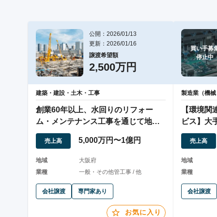
公開：2026/01/13
更新：2026/01/16
買い手募集
譲渡希望額
停止中
2,500万円
建築・建設・土木・工事
製造業（機械
創業60年以上、水回りのリフォー
【環境関
ム・メンテナンス工事を通じて地域
ビス】大
を支えてきました
代理店
5,000万円〜1億円
売上高
売上高
地域
大阪府
地域
業種
一般・その他管工事 / 他
業種
会社譲渡
専門家あり
会社譲渡
お気に入り