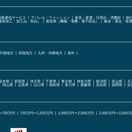
・情報通信サービス
アパレル・ファッション
家具・家電・日用品・消費財
旅
素材加工・加工品・部品）
製造業（機械・電機・電子部品）
輸送・運送・海
中国地方
四国地方
九州・沖縄地方
海外
栃木県
群馬県
埼玉県
千葉県
東京都
神奈川県
新潟県
富山県
石
岡山県
広島県
山口県
徳島県
香川県
愛媛県
高知県
福岡県
佐
〜750万円
750万円〜1,000万円
1,000万円〜2,000万円
2,000万円〜3,000