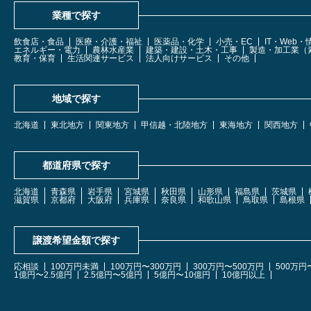
業種で探す
飲食店・食品
医療・介護・福祉
医薬品・化学
小売・EC
IT・Web
エネルギー・電力
農林水産業
建築・建設・土木・工事
製造・加工業（
教育・保育
生活関連サービス
法人向けサービス
その他
地域で探す
北海道
東北地方
関東地方
甲信越・北陸地方
東海地方
関西地方
都道府県で探す
北海道
青森県
岩手県
宮城県
秋田県
山形県
福島県
茨城県
滋賀県
京都府
大阪府
兵庫県
奈良県
和歌山県
鳥取県
島根県
譲渡希望金額で探す
応相談
100万円未満
100万円〜300万円
300万円〜500万円
500万円
1億円〜2.5億円
2.5億円〜5億円
5億円〜10億円
10億円以上