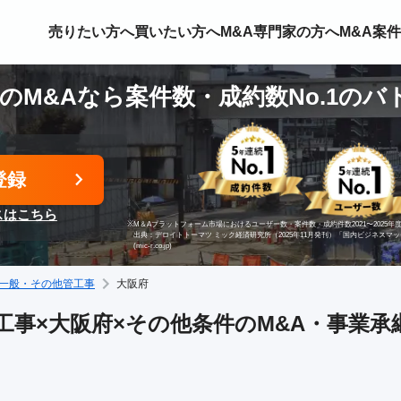
売りたい方へ
買いたい方へ
M&A専門家の方へ
M&A案
のM&Aなら案件数・成約数No.1のバ
登録
スはこちら
※
M＆Aプラットフォーム市場におけるユーザー数・案件数・成約件数2021〜2025年度
出典：デロイトトーマツ ミック経済研究所（2025年11月発刊）「国内ビジネスマ
(mic-r.co.jp)
一般・その他管工事
大阪府
事×大阪府×その他条件のM&A・事業承継