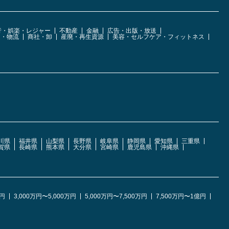
行・娯楽・レジャー
不動産
金融
広告・出版・放送
運・物流
商社・卸
産廃・再生資源
美容・セルフケア・フィットネス
川県
福井県
山梨県
長野県
岐阜県
静岡県
愛知県
三重県
賀県
長崎県
熊本県
大分県
宮崎県
鹿児島県
沖縄県
万円
3,000万円〜5,000万円
5,000万円〜7,500万円
7,500万円〜1億円