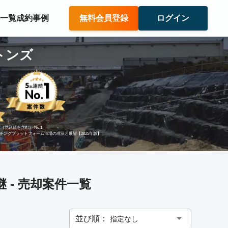
件一覧
成約事例
無料会員登録
ログイン
トンズ
（見込値を含む） No.1
ッチングプラットフォーム市場の現状と展望【2025年版】」
 - 売却案件一覧
並び順：
指定なし