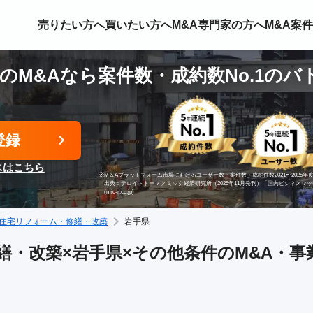
売りたい方へ
買いたい方へ
M&A専門家の方へ
M&A案
のM&Aなら案件数・成約数No.1のバ
登録
スはこちら
※
M＆Aプラットフォーム市場におけるユーザー数・案件数・成約件数2021〜2025年度
出典：デロイトトーマツ ミック経済研究所（2025年11月発刊）「国内ビジネスマ
(mic-r.co.jp)
住宅リフォーム・修繕・改築
岩手県
・改築×岩手県×その他条件のM&A・事業