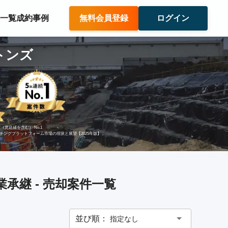
件一覧
成約事例
無料会員登録
ログイン
トンズ
（見込値を含む） No.1
ッチングプラットフォーム市場の現状と展望【2025年版】」
承継 - 売却案件一覧
並び順：
指定なし