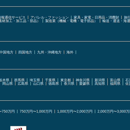
・情報通信サービス
アパレル・ファッション
家具・家電・日用品・消費財
旅
素材加工・加工品・部品）
製造業（機械・電機・電子部品）
輸送・運送・海
中国地方
四国地方
九州・沖縄地方
海外
栃木県
群馬県
埼玉県
千葉県
東京都
神奈川県
新潟県
富山県
石
岡山県
広島県
山口県
徳島県
香川県
愛媛県
高知県
福岡県
佐
〜750万円
750万円〜1,000万円
1,000万円〜2,000万円
2,000万円〜3,000