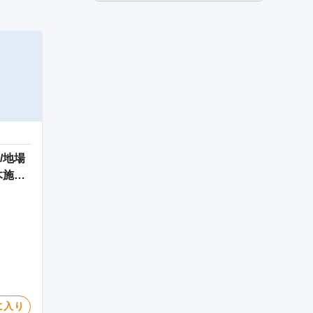
/地場
木施工
に入り