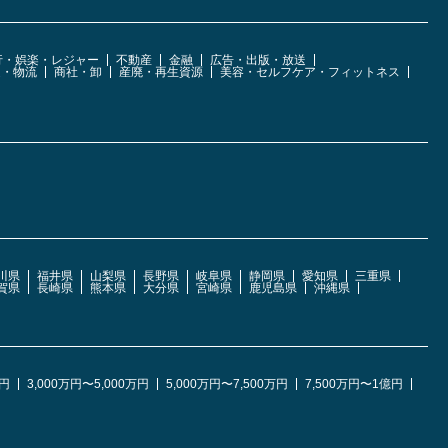
行・娯楽・レジャー
不動産
金融
広告・出版・放送
運・物流
商社・卸
産廃・再生資源
美容・セルフケア・フィットネス
川県
福井県
山梨県
長野県
岐阜県
静岡県
愛知県
三重県
賀県
長崎県
熊本県
大分県
宮崎県
鹿児島県
沖縄県
万円
3,000万円〜5,000万円
5,000万円〜7,500万円
7,500万円〜1億円