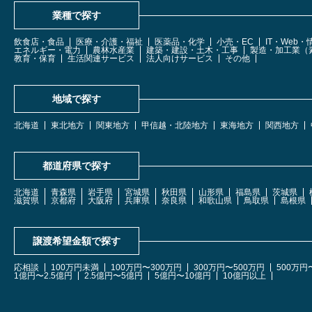
業種で探す
飲食店・食品
医療・介護・福祉
医薬品・化学
小売・EC
IT・Web
エネルギー・電力
農林水産業
建築・建設・土木・工事
製造・加工業（
教育・保育
生活関連サービス
法人向けサービス
その他
地域で探す
北海道
東北地方
関東地方
甲信越・北陸地方
東海地方
関西地方
都道府県で探す
北海道
青森県
岩手県
宮城県
秋田県
山形県
福島県
茨城県
滋賀県
京都府
大阪府
兵庫県
奈良県
和歌山県
鳥取県
島根県
譲渡希望金額で探す
応相談
100万円未満
100万円〜300万円
300万円〜500万円
500万円
1億円〜2.5億円
2.5億円〜5億円
5億円〜10億円
10億円以上