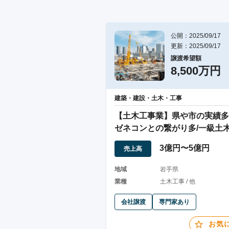
公開：2025/09/17
更新：2025/09/17
譲渡希望額
8,500万円
建築・建設・土木・工事
【土木工事業】県や市の実績多
ゼネコンとの繋がり多/一級土
管理技士所属
3億円〜5億円
売上高
地域
岩手県
業種
土木工事 / 他
会社譲渡
専門家あり
お気