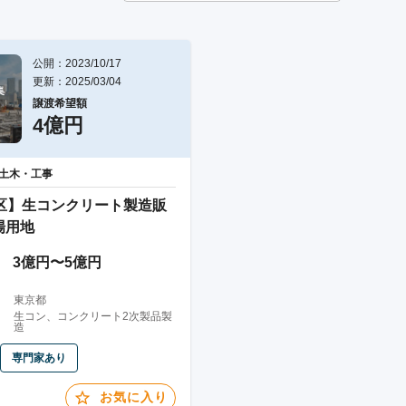
公開：2023/10/17
更新：2025/03/04


譲渡希望額
4億円
土木・工事
3区】生コンクリート製造販
場用地
3億円〜5億円
東京都
生コン、コンクリート2次製品製
造
専門家あり
お気に入り