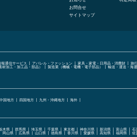
お問合せ
サイトマップ
・情報通信サービス
アパレル・ファッション
家具・家電・日用品・消費財
旅
素材加工・加工品・部品）
製造業（機械・電機・電子部品）
輸送・運送・海
中国地方
四国地方
九州・沖縄地方
海外
栃木県
群馬県
埼玉県
千葉県
東京都
神奈川県
新潟県
富山県
石
岡山県
広島県
山口県
徳島県
香川県
愛媛県
高知県
福岡県
佐