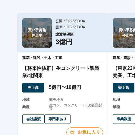
公開：2026/03/04
更新：2026/03/04
買い手募集

買い手募集
譲渡希望額
停止中
停止中
3億円
建築・建設・土木・工事
建築・建設・
【将来性抜群】生コンクリート製造
【東京2
業/北関東
売業、工
5億円〜10億円
売上高
売上高
地域
関東地方
地域
生コン、コンクリート2次製品製
業種
業種
造
会社譲渡
専門家あり
事業譲渡
お気に入り