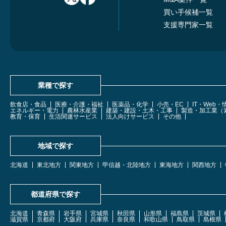
買い手候補一覧
支援専門家一覧
業種で探す
飲食店・食品
医療・介護・福祉
医薬品・化学
小売・EC
IT・Web
エネルギー・電力
農林水産業
建築・建設・土木・工事
製造・加工業（
教育・保育
生活関連サービス
法人向けサービス
その他
地域で探す
北海道
東北地方
関東地方
甲信越・北陸地方
東海地方
関西地方
都道府県で探す
北海道
青森県
岩手県
宮城県
秋田県
山形県
福島県
茨城県
滋賀県
京都府
大阪府
兵庫県
奈良県
和歌山県
鳥取県
島根県