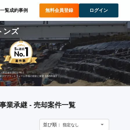
件一覧
成約事例
無料会員登録
ログイン
トンズ
（見込値を含む） No.1
ッチングプラットフォーム市場の現状と展望【2025年版】」
業承継 - 売却案件一覧
並び順：
指定なし