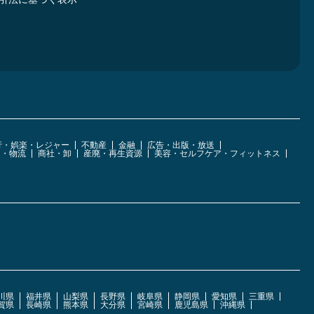
行・娯楽・レジャー
不動産
金融
広告・出版・放送
運・物流
商社・卸
産廃・再生資源
美容・セルフケア・フィットネス
川県
福井県
山梨県
長野県
岐阜県
静岡県
愛知県
三重県
賀県
長崎県
熊本県
大分県
宮崎県
鹿児島県
沖縄県