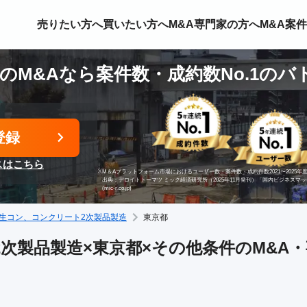
売りたい方へ
買いたい方へ
M&A専門家の方へ
M&A案
のM&Aなら案件数・成約数No.1のバ
登録
スはこちら
※
M＆Aプラットフォーム市場におけるユーザー数・案件数・成約件数2021〜2025年度
出典：デロイトトーマツ ミック経済研究所（2025年11月発刊）「国内ビジネスマ
(mic-r.co.jp)
生コン、コンクリート2次製品製造
東京都
次製品製造×東京都×その他条件のM&A・事