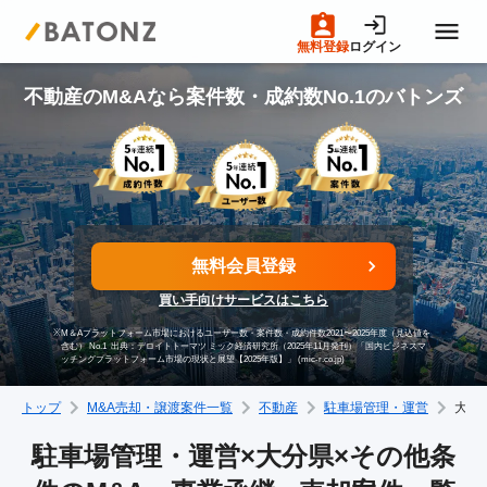
無料登録
ログイン
トップページ
不動産のM&Aなら案件数・成約数No.1のバトンズ
M&A案件一覧
売りたい方へ
無料会員登録
買い手向けサービスはこちら
買いたい方へ
※
M＆Aプラットフォーム市場におけるユーザー数・案件数・成約件数2021〜2025年度（見込値を
含む） No.1
出典：デロイトトーマツ ミック経済研究所（2025年11月発刊）「国内ビジネスマ
ッチングプラットフォーム市場の現状と展望【2025年版】」 (mic-r.co.jp)
成約事例
トップ
M&A売却・譲渡案件一覧
不動産
駐車場管理・運営
大分
M&A専門家の方へ
駐車場管理・運営×大分県×その他条