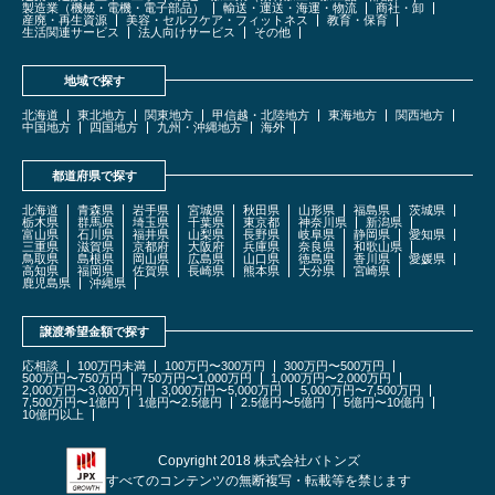
製造業（機械・電機・電子部品）
輸送・運送・海運・物流
商社・卸
産廃・再生資源
美容・セルフケア・フィットネス
教育・保育
生活関連サービス
法人向けサービス
その他
地域で探す
北海道
東北地方
関東地方
甲信越・北陸地方
東海地方
関西地方
中国地方
四国地方
九州・沖縄地方
海外
都道府県で探す
北海道
青森県
岩手県
宮城県
秋田県
山形県
福島県
茨城県
栃木県
群馬県
埼玉県
千葉県
東京都
神奈川県
新潟県
富山県
石川県
福井県
山梨県
長野県
岐阜県
静岡県
愛知県
三重県
滋賀県
京都府
大阪府
兵庫県
奈良県
和歌山県
鳥取県
島根県
岡山県
広島県
山口県
徳島県
香川県
愛媛県
高知県
福岡県
佐賀県
長崎県
熊本県
大分県
宮崎県
鹿児島県
沖縄県
譲渡希望金額で探す
応相談
100万円未満
100万円〜300万円
300万円〜500万円
500万円〜750万円
750万円〜1,000万円
1,000万円〜2,000万円
2,000万円〜3,000万円
3,000万円〜5,000万円
5,000万円〜7,500万円
7,500万円〜1億円
1億円〜2.5億円
2.5億円〜5億円
5億円〜10億円
10億円以上
Copyright 2018 株式会社バトンズ
すべてのコンテンツの無断複写・転載等を禁じます