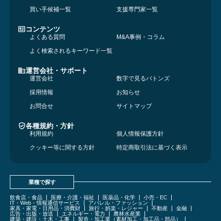
買い手候補一覧
支援専門家一覧
コンテンツ
よくある質問
M&A事例・コラム
よく検索されるキーワード一覧
運営会社・サポート
運営会社
数字で見るバトンズ
採用情報
お知らせ
お問合せ
サイトマップ
各種規約・方針
利用規約
個人情報保護方針
クッキー等に関する方針
特定商取引法に基づく表示
業種で探す
飲食店・食品
医療・介護・福祉
医薬品・化学
小売・EC
IT・Web・情報通信サービス
アパレル・ファッション
家具・家電・日用品・消費財
旅行・娯楽・レジャー
不動産
金融
広告・出版・放送
エネルギー・電力
農林水産業
建築・建設・土木・工事
製造・加工業（素材加工・加工品・部品）