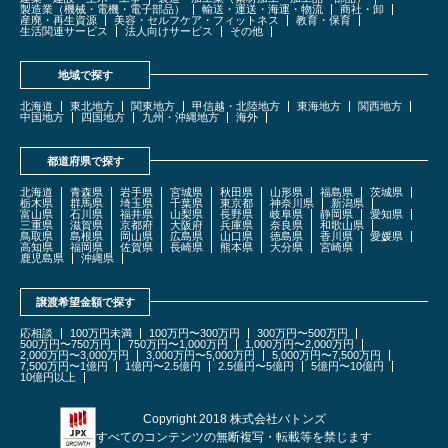
製造業（機械・電機・電子部品）
輸送・運送・海運・物流
商社・卸
産廃・再生資源
美容・セルフケア・フィットネス
教育・保育
生活関連サービス
法人向けサービス
その他
地域で探す
北海道
東北地方
関東地方
甲信越・北陸地方
東海地方
関西地方
中国地方
四国地方
九州・沖縄地方
海外
都道府県で探す
北海道
青森県
岩手県
宮城県
秋田県
山形県
福島県
茨城県
栃木県
群馬県
埼玉県
千葉県
東京都
神奈川県
新潟県
富山県
石川県
福井県
山梨県
長野県
岐阜県
静岡県
愛知県
三重県
滋賀県
京都府
大阪府
兵庫県
奈良県
和歌山県
鳥取県
島根県
岡山県
広島県
山口県
徳島県
香川県
愛媛県
高知県
福岡県
佐賀県
長崎県
熊本県
大分県
宮崎県
鹿児島県
沖縄県
譲渡希望金額で探す
応相談
100万円未満
100万円〜300万円
300万円〜500万円
500万円〜750万円
750万円〜1,000万円
1,000万円〜2,000万円
2,000万円〜3,000万円
3,000万円〜5,000万円
5,000万円〜7,500万円
7,500万円〜1億円
1億円〜2.5億円
2.5億円〜5億円
5億円〜10億円
10億円以上
Copyright 2018 株式会社バトンズ
すべてのコンテンツの無断複写・転載等を禁じます