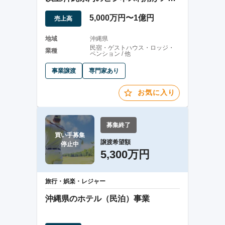
ン】
5,000万円〜1億円
売上高
地域
沖縄県
民宿・ゲストハウス・ロッジ・
業種
ペンション / 他
事業譲渡
専門家あり
お気に入り
募集終了
買い手募集

譲渡希望額
停止中
5,300万円
旅行・娯楽・レジャー
沖縄県のホテル（民泊）事業