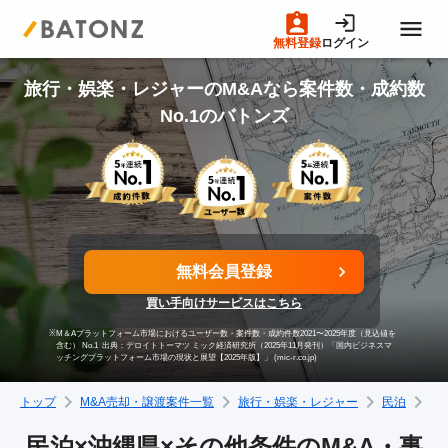
無料登録
ログイン
トップページ
旅行・娯楽・レジャーのM&Aなら案件数・成約数
No.1のバトンズ
M&A案件一覧
売りたい方へ
無料会員登録
買いたい方へ
買い手向けサービスはこちら
※
M＆Aプラットフォーム市場におけるユーザー数・案件数・成約件数2021〜2025年度（見込値を
成約事例
含む） No.1
出典：デロイトトーマツ ミック経済研究所（2025年11月発刊）「国内ビジネスマ
ッチングプラットフォーム市場の現状と展望【2025年版】」 (mic-r.co.jp)
トップ
M&A売却・譲渡案件一覧
旅行・娯楽・レジャー
民泊
沖
M&A専門家の方へ
民泊×沖縄県×その他条件のM&A・事