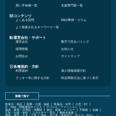
買い手候補一覧
支援専門家一覧
コンテンツ
よくある質問
M&A事例・コラム
よく検索されるキーワード一覧
運営会社・サポート
運営会社
数字で見るバトンズ
採用情報
お知らせ
お問合せ
サイトマップ
各種規約・方針
利用規約
個人情報保護方針
クッキー等に関する方針
特定商取引法に基づく表示
業種で探す
飲食店・食品
医療・介護・福祉
医薬品・化学
小売・EC
IT・Web・情報通信サービス
アパレル・ファッション
家具・家電・日用品・消費財
旅行・娯楽・レジャー
不動産
金融
広告・出版・放送
エネルギー・電力
農林水産業
建築・建設・土木・工事
製造・加工業（素材加工・加工品・部品）