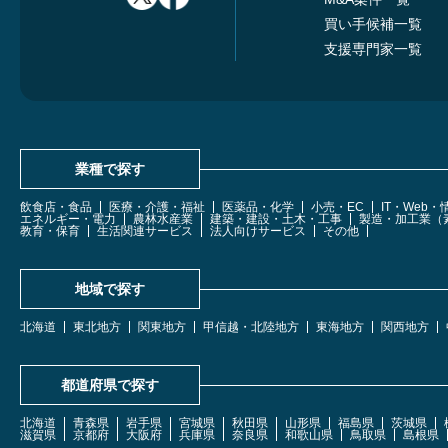
買い手候補一覧
支援専門家一覧
業種で探す
飲食店・食品
医療・介護・福祉
医薬品・化学
小売・EC
IT・Web
エネルギー・電力
農林水産業
建築・建設・土木・工事
製造・加工業（
教育・保育
生活関連サービス
法人向けサービス
その他
地域で探す
北海道
東北地方
関東地方
甲信越・北陸地方
東海地方
関西地方
都道府県で探す
北海道
青森県
岩手県
宮城県
秋田県
山形県
福島県
茨城県
滋賀県
京都府
大阪府
兵庫県
奈良県
和歌山県
鳥取県
島根県