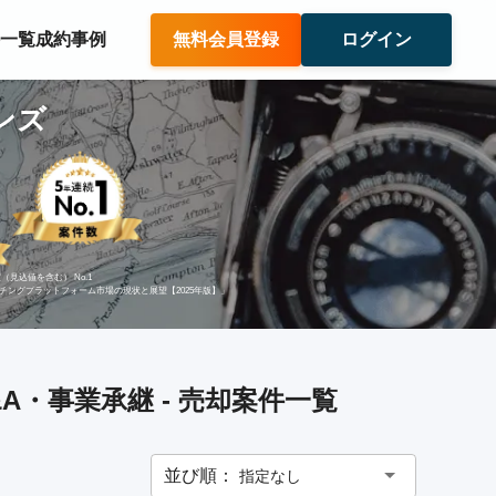
件一覧
成約事例
無料会員登録
ログイン
ンズ
（見込値を含む） No.1
ッチングプラットフォーム市場の現状と展望【2025年版】」
・事業承継 - 売却案件一覧
並び順：
指定なし