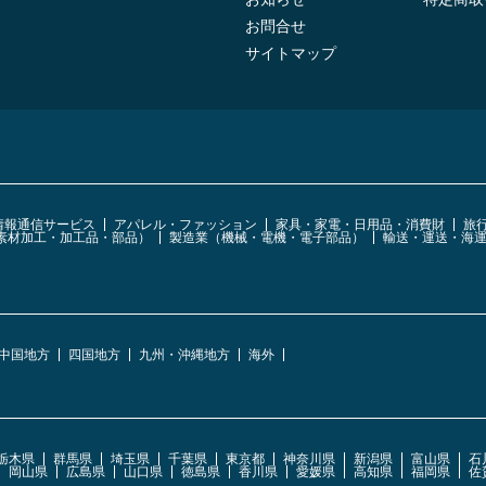
お問合せ
サイトマップ
・情報通信サービス
アパレル・ファッション
家具・家電・日用品・消費財
旅
素材加工・加工品・部品）
製造業（機械・電機・電子部品）
輸送・運送・海
中国地方
四国地方
九州・沖縄地方
海外
栃木県
群馬県
埼玉県
千葉県
東京都
神奈川県
新潟県
富山県
石
岡山県
広島県
山口県
徳島県
香川県
愛媛県
高知県
福岡県
佐