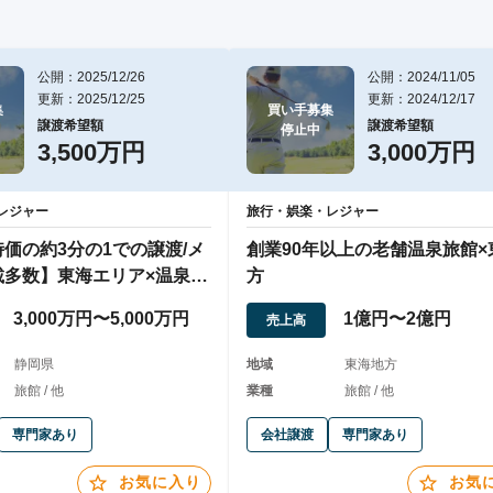
公開：2025/12/26
公開：2024/11/05
更新：2025/12/25
更新：2024/12/17


買い手募集

譲渡希望額
譲渡希望額
停止中
3,500万円
3,000万円
レジャー
旅行・娯楽・レジャー
価の約3分の1での譲渡/メ
創業90年以上の老舗温泉旅館×
載多数】東海エリア×温泉旅
方
3,000万円〜5,000万円
1億円〜2億円
売上高
静岡県
地域
東海地方
旅館 / 他
業種
旅館 / 他
専門家あり
会社譲渡
専門家あり
お気に入り
お気