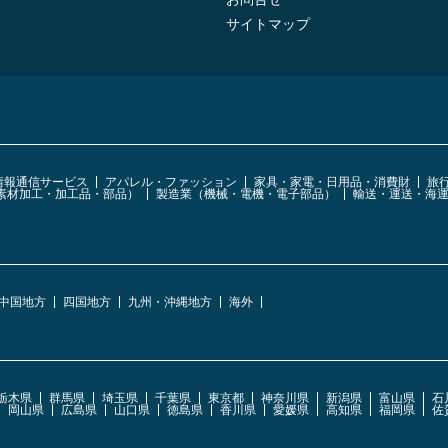
サイトマップ
・情報通信サービス
アパレル・ファッション
家具・家電・日用品・消費財
旅
素材加工・加工品・部品）
製造業（機械・電機・電子部品）
輸送・運送・海
中国地方
四国地方
九州・沖縄地方
海外
栃木県
群馬県
埼玉県
千葉県
東京都
神奈川県
新潟県
富山県
石
岡山県
広島県
山口県
徳島県
香川県
愛媛県
高知県
福岡県
佐