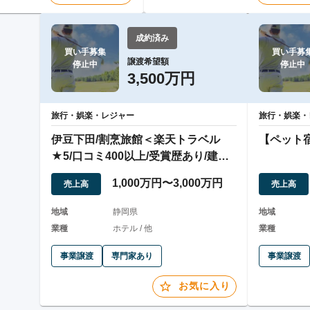
成約済み
買い手募集

買い手募集
譲渡希望額
停止中
停止中
3,500万円
旅行・娯楽・レジャー
旅行・娯楽・
伊豆下田/割烹旅館＜楽天トラベル
【ペット
★5/口コミ400以上/受賞歴あり/建物
平成築＞
1,000万円〜3,000万円
売上高
売上高
地域
静岡県
地域
業種
ホテル / 他
業種
事業譲渡
専門家あり
事業譲渡
お気に入り