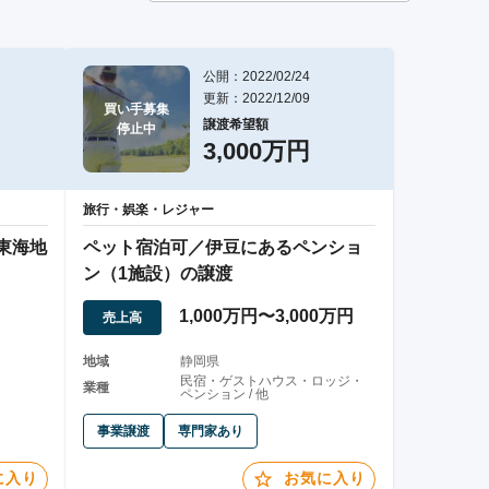
公開：2022/02/24
更新：2022/12/09
買い手募集

譲渡希望額
停止中
3,000万円
旅行・娯楽・レジャー
東海地
ペット宿泊可／伊豆にあるペンショ
ン（1施設）の譲渡
1,000万円〜3,000万円
売上高
地域
静岡県
民宿・ゲストハウス・ロッジ・
業種
ペンション / 他
事業譲渡
専門家あり
に入り
お気に入り