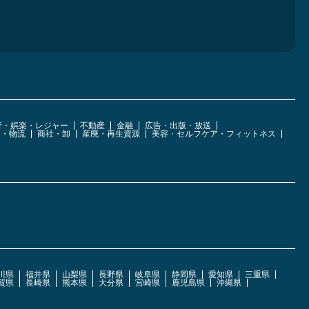
行・娯楽・レジャー
不動産
金融
広告・出版・放送
運・物流
商社・卸
産廃・再生資源
美容・セルフケア・フィットネス
川県
福井県
山梨県
長野県
岐阜県
静岡県
愛知県
三重県
賀県
長崎県
熊本県
大分県
宮崎県
鹿児島県
沖縄県