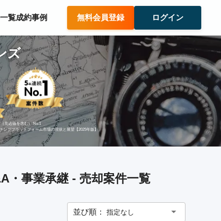
件一覧
成約事例
無料会員登録
ログイン
ンズ
（見込値を含む） No.1
ッチングプラットフォーム市場の現状と展望【2025年版】」
・事業承継 - 売却案件一覧
並び順：
指定なし