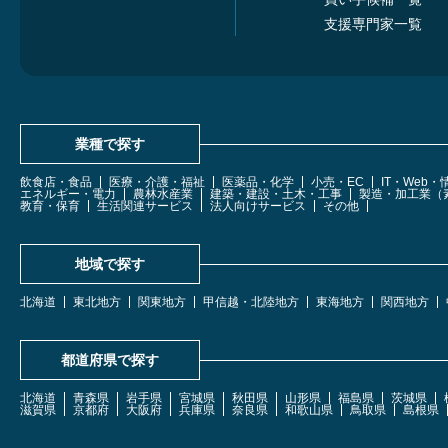
支援専門家一覧
業種で探す
飲食店・食品
医療・介護・福祉
医薬品・化学
小売・EC
IT・Web
エネルギー・電力
農林水産業
建築・建設・土木・工事
製造・加工業（
教育・保育
生活関連サービス
法人向けサービス
その他
地域で探す
北海道
東北地方
関東地方
甲信越・北陸地方
東海地方
関西地方
都道府県で探す
北海道
青森県
岩手県
宮城県
秋田県
山形県
福島県
茨城県
滋賀県
京都府
大阪府
兵庫県
奈良県
和歌山県
鳥取県
島根県