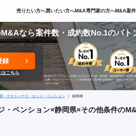
売りたい方へ
買いたい方へ
M&A専門家の方へ
M&A案
M&Aなら案件数・成約数No.1のバト
登録
スはこちら
※
M＆Aプラットフォーム市場におけるユーザー数・案件数・成約件数2021〜2025年度
出典：デロイトトーマツ ミック経済研究所（2025年11月発刊）「国内ビジネスマ
(mic-r.co.jp)
宿・ゲストハウス・ロッジ・ペンション
静岡県
・ペンション×静岡県×その他条件のM&A