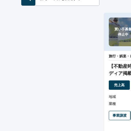
買い手募集
停止中
旅行・娯楽・
【不動産時
ディア掲
館業
売上高
地域
業種
事業譲渡