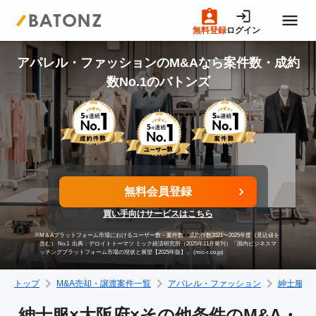
無料登録
ログイン
トップページ
アパレル・ファッションのM&Aなら案件数・成約
数No.1のバトンズ
M&A案件一覧
売りたい方へ
無料会員登録
買いたい方へ
買い手向けサービスはこちら
※
M＆Aプラットフォーム市場におけるユーザー数・案件数・成約件数2021〜2025年度（見込値を
成約事例
含む） No.1
出典：デロイトトーマツ ミック経済研究所（2025年11月発刊）「国内ビジネスマ
ッチングプラットフォーム市場の現状と展望【2025年版】」 (mic-r.co.jp)
トップ
M&A売却・譲渡案件一覧
アパレル・ファッション
紳士服
M&A専門家の方へ
紳士服×大阪府×その他条件のM&A・