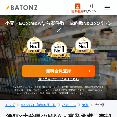
無料登録
ログイン
トップページ
小売・ECのM&Aなら案件数・成約数No.1のバトン
ズ
M&A案件一覧
売りたい方へ
無料会員登録
買いたい方へ
買い手向けサービスはこちら
※
M＆Aプラットフォーム市場におけるユーザー数・案件数・成約件数2021〜2025年度（見込値を
成約事例
含む） No.1
出典：デロイトトーマツ ミック経済研究所（2025年11月発刊）「国内ビジネスマ
ッチングプラットフォーム市場の現状と展望【2025年版】」 (mic-r.co.jp)
トップ
M&A売却・譲渡案件一覧
小売・EC
酒類
大分県
M&A専門家の方へ
酒類×大分県のM&A・事業承継 - 売却