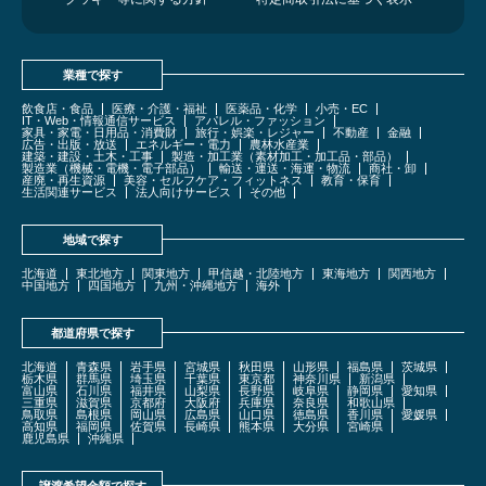
業種で探す
飲食店・食品
医療・介護・福祉
医薬品・化学
小売・EC
IT・Web・情報通信サービス
アパレル・ファッション
家具・家電・日用品・消費財
旅行・娯楽・レジャー
不動産
金融
広告・出版・放送
エネルギー・電力
農林水産業
建築・建設・土木・工事
製造・加工業（素材加工・加工品・部品）
製造業（機械・電機・電子部品）
輸送・運送・海運・物流
商社・卸
産廃・再生資源
美容・セルフケア・フィットネス
教育・保育
生活関連サービス
法人向けサービス
その他
地域で探す
北海道
東北地方
関東地方
甲信越・北陸地方
東海地方
関西地方
中国地方
四国地方
九州・沖縄地方
海外
都道府県で探す
北海道
青森県
岩手県
宮城県
秋田県
山形県
福島県
茨城県
栃木県
群馬県
埼玉県
千葉県
東京都
神奈川県
新潟県
富山県
石川県
福井県
山梨県
長野県
岐阜県
静岡県
愛知県
三重県
滋賀県
京都府
大阪府
兵庫県
奈良県
和歌山県
鳥取県
島根県
岡山県
広島県
山口県
徳島県
香川県
愛媛県
高知県
福岡県
佐賀県
長崎県
熊本県
大分県
宮崎県
鹿児島県
沖縄県
譲渡希望金額で探す