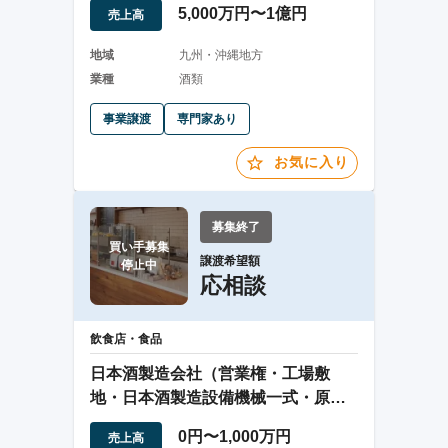
5,000万円〜1億円
売上高
地域
九州・沖縄地方
業種
酒類
事業譲渡
専門家あり
お気に入り
募集終了
買い手募集

譲渡希望額
停止中
応相談
飲食店・食品
日本酒製造会社（営業権・工場敷
地・日本酒製造設備機械一式・原
酒）を譲渡します。
0円〜1,000万円
売上高