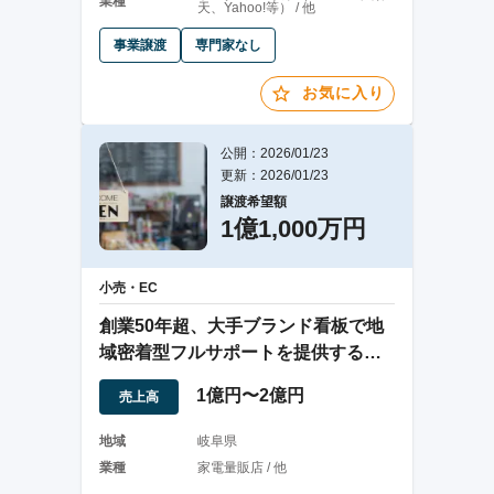
業種
天、Yahoo!等） / 他
事業譲渡
専門家なし
お気に入り
公開：2026/01/23
更新：2026/01/23
譲渡希望額
1億1,000万円
小売・EC
創業50年超、大手ブランド看板で地
域密着型フルサポートを提供する家
電販売店
1億円〜2億円
売上高
地域
岐阜県
業種
家電量販店 / 他