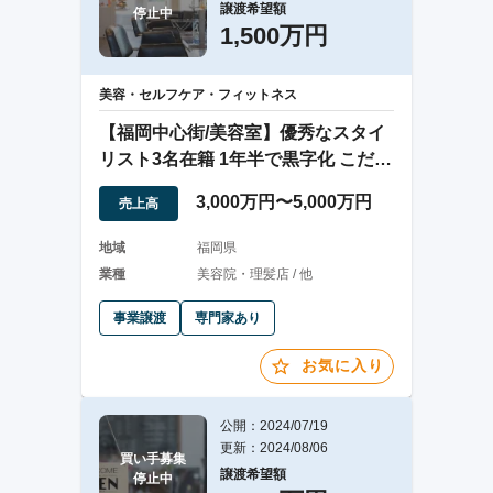
譲渡希望額
停止中
1,500万円
美容・セルフケア・フィットネス
【福岡中心街/美容室】優秀なスタイ
リスト3名在籍 1年半で黒字化 こだわ
りの内装
3,000万円〜5,000万円
売上高
地域
福岡県
業種
美容院・理髪店 / 他
事業譲渡
専門家あり
お気に入り
公開：2024/07/19
更新：2024/08/06
買い手募集

譲渡希望額
停止中