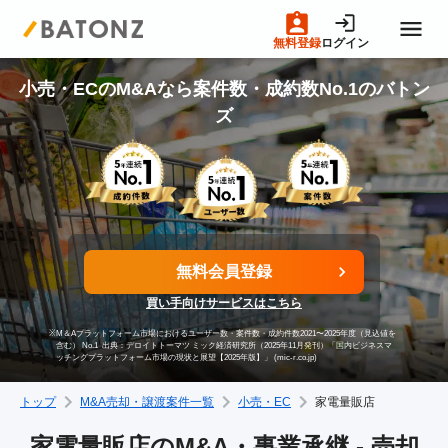
無料登録
ログイン
トップページ
小売・ECのM&Aなら案件数・成約数No.1のバトン
ズ
M&A案件一覧
売りたい方へ
無料会員登録
買いたい方へ
買い手向けサービスはこちら
※
M＆Aプラットフォーム市場におけるユーザー数・案件数・成約件数2021〜2025年度（見込値を
成約事例
含む） No.1
出典：デロイトトーマツ ミック経済研究所（2025年11月発刊）「国内ビジネスマ
ッチングプラットフォーム市場の現状と展望【2025年版】」 (mic-r.co.jp)
トップ
M&A売却・譲渡案件一覧
小売・EC
家電量販店
M&A専門家の方へ
家電量販店のM&A・事業承継 - 売却