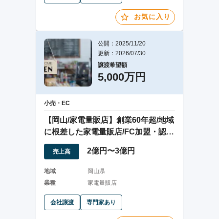
お気に入り
公開：2025/11/20
更新：2026/07/30
譲渡希望額
5,000万円
小売・EC
【岡山/家電量販店】創業60年超/地域
に根差した家電量販店/FC加盟・認知
度高い
2億円〜3億円
売上高
地域
岡山県
業種
家電量販店
会社譲渡
専門家あり