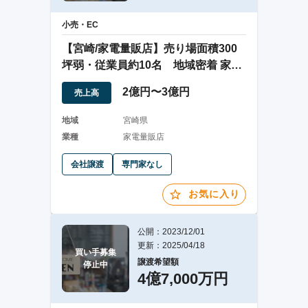
小売・EC
【宮崎/家電量販店】売り場面積300
坪弱・従業員約10名 地域密着 家電
量販店
2億円〜3億円
売上高
地域
宮崎県
業種
家電量販店
会社譲渡
専門家なし
お気に入り
公開：2023/12/01
更新：2025/04/18
買い手募集

譲渡希望額
停止中
4億7,000万円