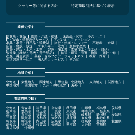
クッキー等に関する方針
特定商取引法に基づく表示
業種で探す
飲食店・食品
医療・介護・福祉
医薬品・化学
小売・EC
IT・Web・情報通信サービス
アパレル・ファッション
家具・家電・日用品・消費財
旅行・娯楽・レジャー
不動産
金融
広告・出版・放送
エネルギー・電力
農林水産業
建築・建設・土木・工事
製造・加工業（素材加工・加工品・部品）
製造業（機械・電機・電子部品）
輸送・運送・海運・物流
商社・卸
産廃・再生資源
美容・セルフケア・フィットネス
教育・保育
生活関連サービス
法人向けサービス
その他
地域で探す
北海道
東北地方
関東地方
甲信越・北陸地方
東海地方
関西地方
中国地方
四国地方
九州・沖縄地方
海外
都道府県で探す
北海道
青森県
岩手県
宮城県
秋田県
山形県
福島県
茨城県
栃木県
群馬県
埼玉県
千葉県
東京都
神奈川県
新潟県
富山県
石川県
福井県
山梨県
長野県
岐阜県
静岡県
愛知県
三重県
滋賀県
京都府
大阪府
兵庫県
奈良県
和歌山県
鳥取県
島根県
岡山県
広島県
山口県
徳島県
香川県
愛媛県
高知県
福岡県
佐賀県
長崎県
熊本県
大分県
宮崎県
鹿児島県
沖縄県