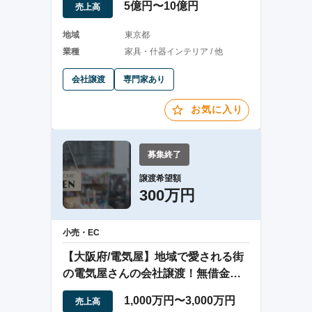
5億円〜10億円
売上高
地域
東京都
業種
家具・什器インテリア / 他
会社譲渡
専門家あり
お気に入り
募集終了
譲渡希望額
300万円
小売・EC
【大阪府/電気屋】地域で愛される街
の電気屋さんの会社譲渡！無借金経
営！
1,000万円〜3,000万円
売上高