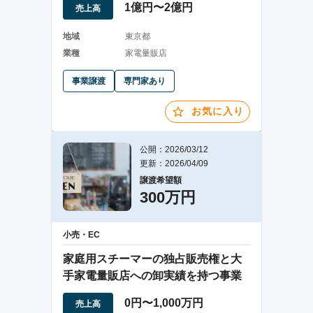
1億円〜2億円
売上高
地域
東京都
業種
家電量販店
事業譲渡
専門家あり
お気に入り
公開：2026/03/12
更新：2026/04/09
譲渡希望額
300万円
小売・EC
家庭用スチーマーの独占販売権と大
手家電量販店への卸実績を持つ事業
0円〜1,000万円
売上高