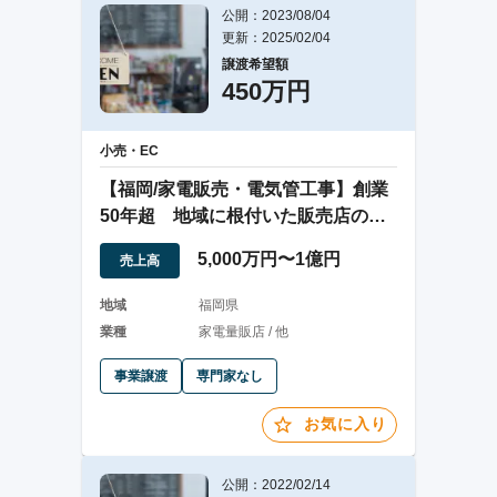
公開：2023/08/04
更新：2025/02/04
譲渡希望額
450万円
小売・EC
【福岡/家電販売・電気管工事】創業
50年超 地域に根付いた販売店の譲
渡
5,000万円〜1億円
売上高
地域
福岡県
業種
家電量販店 / 他
事業譲渡
専門家なし
お気に入り
公開：2022/02/14