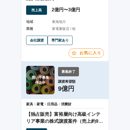
2億円〜3億円
売上高
地域
東海地方
業種
家電量販店 / 他
会社譲渡
専門家あり
お気に入り
募集終了
買い手募集

譲渡希望額
停止中
9億円
家具・家電・日用品・消費財
【独占販売】富裕層向け高級インテ
リア事業の株式譲渡案件（売上約9億
円）