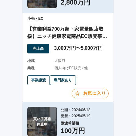
2,800万円
小売・EC
【営業利益700万超・家電量販店取
扱】ニッチ健康家電商品EC販売事業
の事業譲渡
3,000万円〜5,000万円
売上高
地域
大阪府
業種
個人向けEC販売 / 他
事業譲渡
専門家あり
お気に入り
公開：2024/06/18
更新：2025/05/19
買い手募集

譲渡希望額
停止中
100万円