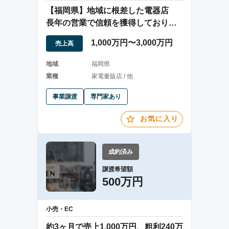
【福岡県】地域に根差した電器店
長年の営業で信頼を獲得しておりま
す
1,000万円〜3,000万円
売上高
地域
福岡県
業種
家電量販店 / 他
事業譲渡
専門家あり
お気に入り
成約済み
譲渡希望額
500万円
小売・EC
約3ヶ月で売上1,000万円、粗利240万