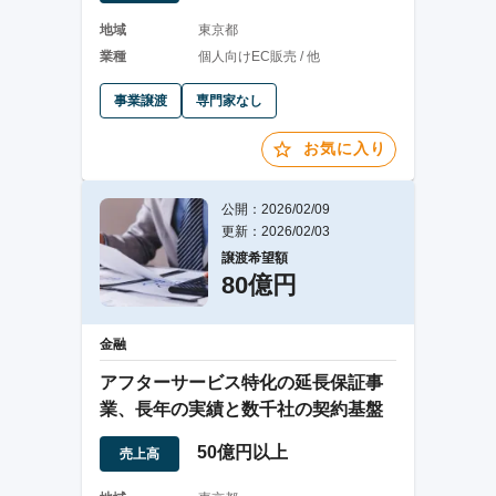
地域
東京都
業種
個人向けEC販売 / 他
事業譲渡
専門家なし
お気に入り
公開：2026/02/09
更新：2026/02/03
譲渡希望額
80億円
金融
アフターサービス特化の延長保証事
業、長年の実績と数千社の契約基盤
50億円以上
売上高