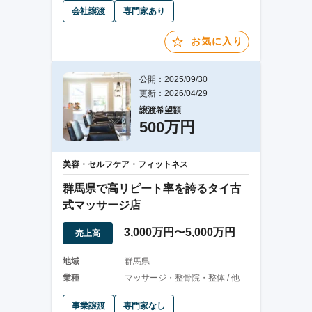
会社譲渡
専門家あり
お気に入り
公開：2025/09/30
更新：2026/04/29
譲渡希望額
500万円
美容・セルフケア・フィットネス
群馬県で高リピート率を誇るタイ古
式マッサージ店
3,000万円〜5,000万円
売上高
地域
群馬県
業種
マッサージ・整骨院・整体 / 他
事業譲渡
専門家なし