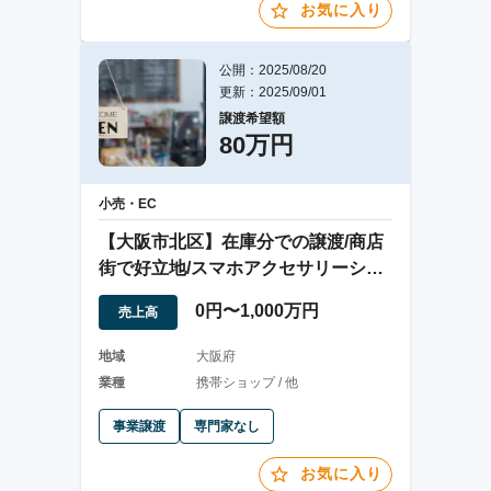
お気に入り
公開：2025/08/20
更新：2025/09/01
譲渡希望額
80万円
小売・EC
【大阪市北区】在庫分での譲渡/商店
街で好立地/スマホアクセサリーショ
ップ
0円〜1,000万円
売上高
地域
大阪府
業種
携帯ショップ / 他
事業譲渡
専門家なし
お気に入り