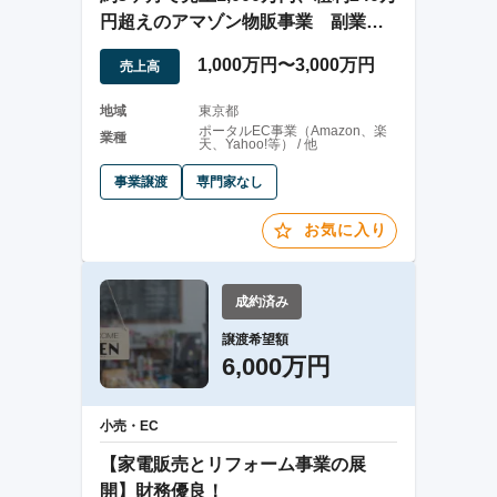
円超えのアマゾン物販事業 副業運
営
1,000万円〜3,000万円
売上高
地域
東京都
ポータルEC事業（Amazon、楽
業種
天、Yahoo!等） / 他
事業譲渡
専門家なし
お気に入り
成約済み
譲渡希望額
6,000万円
小売・EC
【家電販売とリフォーム事業の展
開】財務優良！