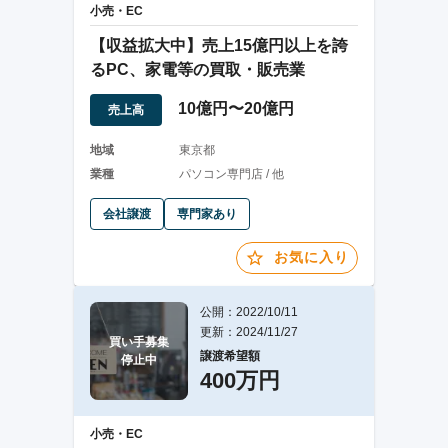
小売・EC
【収益拡大中】売上15億円以上を誇
るPC、家電等の買取・販売業
10億円〜20億円
売上高
地域
東京都
業種
パソコン専門店 / 他
会社譲渡
専門家あり
お気に入り
公開：2022/10/11
更新：2024/11/27
買い手募集

譲渡希望額
停止中
400万円
小売・EC