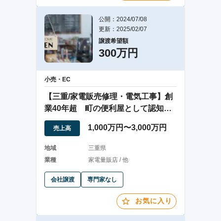
公開：2024/07/08
更新：2025/02/07
譲渡希望額
300万円
小売・EC
【三重/家電販売修理・電気工事】創
業40年超 町の便利屋として認知の
ある家電屋
1,000万円〜3,000万円
売上高
地域
三重県
業種
家電量販店 / 他
会社譲渡
専門家なし
お気に入り