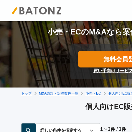
小売・ECのM&Aなら案
無料会員
買い手向けサービ
トップ
M&A売却・譲渡案件一覧
小売・EC
個人向けEC販
個人向けEC販
1 ~ 3件 / 3件
詳しい条件を指定する