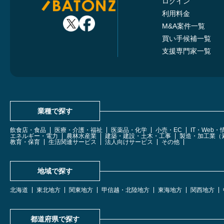
ログイン
利用料金
M&A案件一覧
買い手候補一覧
支援専門家一覧
業種で探す
飲食店・食品
医療・介護・福祉
医薬品・化学
小売・EC
IT・Web
エネルギー・電力
農林水産業
建築・建設・土木・工事
製造・加工業（
教育・保育
生活関連サービス
法人向けサービス
その他
地域で探す
北海道
東北地方
関東地方
甲信越・北陸地方
東海地方
関西地方
都道府県で探す