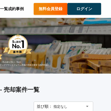
件一覧
成約事例
無料会員登録
ログイン
（見込値を含む） No.1
ッチングプラットフォーム市場の現状と展望【2025年版】」
- 売却案件一覧
並び順：
指定なし