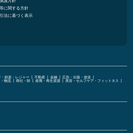
保護方針
等に関する方針
引法に基づく表示
行・娯楽・レジャー
不動産
金融
広告・出版・放送
運・物流
商社・卸
産廃・再生資源
美容・セルフケア・フィットネス