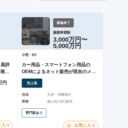
募集終了
譲渡希望額
3,000万円〜
5,000万円
小売・EC
も高評
カー用品・スマートフォン用品の
け画像
OEMによるネット販売が現在のメイ
ン！！他、輸入品のネット販売等を
0万円
売上高
手掛けています
地域
九州・沖縄地方
業種
個人向けEC販売
専門家あり
に入り
お気に入り