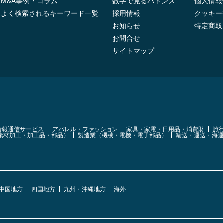
M&A事例・コラム
数字で見るバトンズ
個人情報
よく検索されるキーワード一覧
採用情報
クッキー
お知らせ
特定商取
お問合せ
サイトマップ
・情報通信サービス
アパレル・ファッション
家具・家電・日用品・消費財
旅
素材加工・加工品・部品）
製造業（機械・電機・電子部品）
輸送・運送・海
中国地方
四国地方
九州・沖縄地方
海外