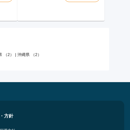
 （2）
|
沖縄県 （2）
・方針