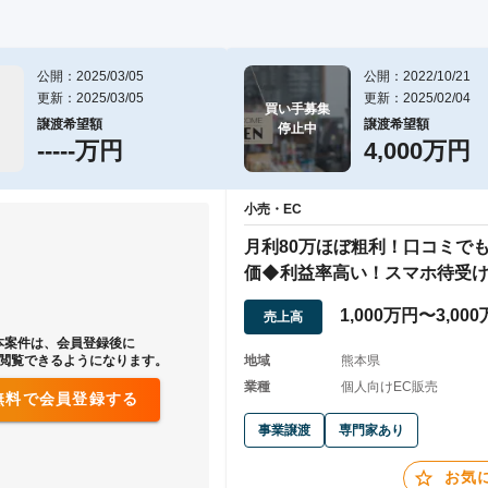
公開：2025/03/05
公開：2022/10/21
更新：2025/03/05
更新：2025/02/04
買い手募集

譲渡希望額
譲渡希望額
停止中
-----万円
4,000万円
小売・EC
月利80万ほぼ粗利！口コミで
価◆利益率高い！スマホ待受
のEC販売
1,000万円〜3,00
売上高
本案件は、会員登録後に
閲覧できるようになります。
地域
熊本県
業種
個人向けEC販売
無料で会員登録する
事業譲渡
専門家あり
お気