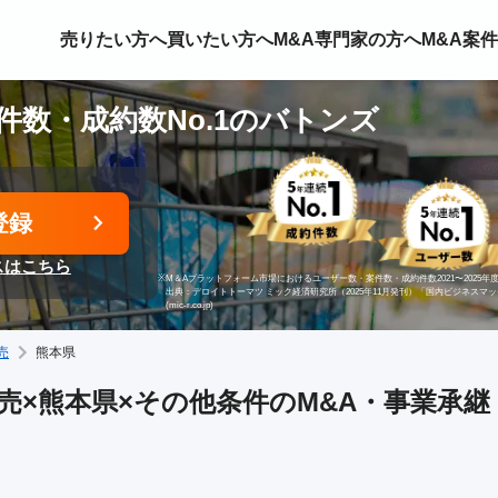
売りたい方へ
買いたい方へ
M&A専門家の方へ
M&A案
件数・成約数No.1のバトンズ
登録
スはこちら
※
M＆Aプラットフォーム市場におけるユーザー数・案件数・成約件数2021〜2025年度
出典：デロイトトーマツ ミック経済研究所（2025年11月発刊）「国内ビジネスマ
(mic-r.co.jp)
売
熊本県
売×熊本県×その他条件のM&A・事業承継 