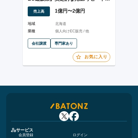
30～50%
1億円〜2億円
売上高
地域
北海道
業種
個人向けEC販売 / 他
会社譲渡
専門家あり
お気に入り
サービス
会員登録
ログイン