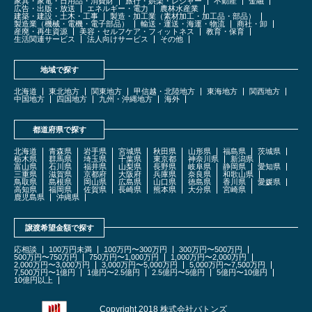
家具・家電・日用品・消費財
旅行・娯楽・レジャー
不動産
金融
広告・出版・放送
エネルギー・電力
農林水産業
建築・建設・土木・工事
製造・加工業（素材加工・加工品・部品）
製造業（機械・電機・電子部品）
輸送・運送・海運・物流
商社・卸
産廃・再生資源
美容・セルフケア・フィットネス
教育・保育
生活関連サービス
法人向けサービス
その他
地域で探す
北海道
東北地方
関東地方
甲信越・北陸地方
東海地方
関西地方
中国地方
四国地方
九州・沖縄地方
海外
都道府県で探す
北海道
青森県
岩手県
宮城県
秋田県
山形県
福島県
茨城県
栃木県
群馬県
埼玉県
千葉県
東京都
神奈川県
新潟県
富山県
石川県
福井県
山梨県
長野県
岐阜県
静岡県
愛知県
三重県
滋賀県
京都府
大阪府
兵庫県
奈良県
和歌山県
鳥取県
島根県
岡山県
広島県
山口県
徳島県
香川県
愛媛県
高知県
福岡県
佐賀県
長崎県
熊本県
大分県
宮崎県
鹿児島県
沖縄県
譲渡希望金額で探す
応相談
100万円未満
100万円〜300万円
300万円〜500万円
500万円〜750万円
750万円〜1,000万円
1,000万円〜2,000万円
2,000万円〜3,000万円
3,000万円〜5,000万円
5,000万円〜7,500万円
7,500万円〜1億円
1億円〜2.5億円
2.5億円〜5億円
5億円〜10億円
10億円以上
Copyright 2018 株式会社バトンズ