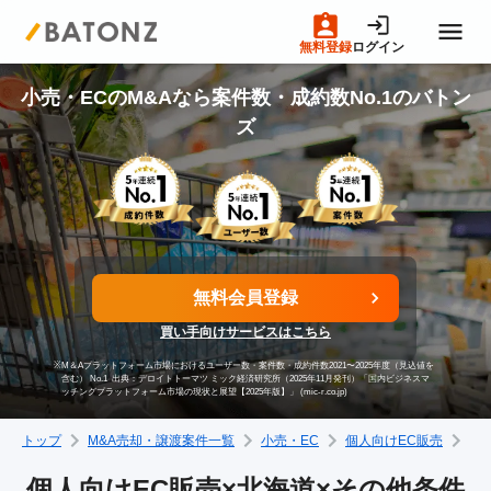
無料登録
ログイン
トップページ
小売・ECのM&Aなら案件数・成約数No.1のバトン
ズ
M&A案件一覧
売りたい方へ
無料会員登録
買いたい方へ
買い手向けサービスはこちら
※
M＆Aプラットフォーム市場におけるユーザー数・案件数・成約件数2021〜2025年度（見込値を
成約事例
含む） No.1
出典：デロイトトーマツ ミック経済研究所（2025年11月発刊）「国内ビジネスマ
ッチングプラットフォーム市場の現状と展望【2025年版】」 (mic-r.co.jp)
トップ
M&A売却・譲渡案件一覧
小売・EC
個人向けEC販売
北
M&A専門家の方へ
個人向けEC販売×北海道×その他条件