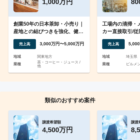
1,000万円
8
創業50年の日本茶卸・小売り｜
工場内の清掃・
産地との結びつきを強化、健康
カー直接取引/従
志向に対応した商品造り
（若手活躍実績
3,000万円〜5,000万円
5,0
売上高
売上高
地域
関東地方
地域
埼玉県
茶・コーヒー・ジュース /
業種
業種
ビルメン
他
類似のおすすめ案件
譲渡希望額
譲渡
4,500万円
8,