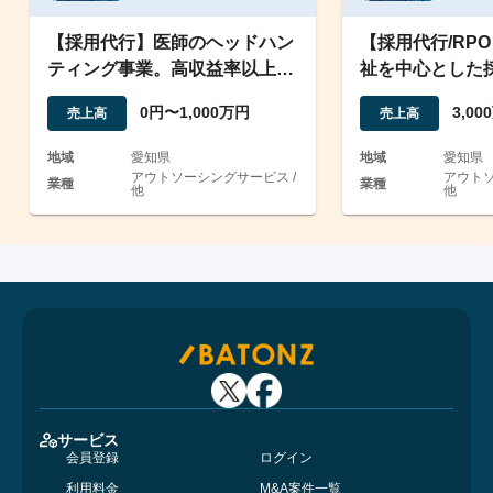
【採用代行】医師のヘッドハン
【採用代行/RP
ティング事業。高収益率以上で
祉を中心とした
参入障壁の高いモデル
黒字 -
0円〜1,000万円
3,0
売上高
売上高
地域
愛知県
地域
愛知県
アウトソーシングサービス /
アウトソ
業種
業種
他
他
サービス
会員登録
ログイン
利用料金
M&A案件一覧