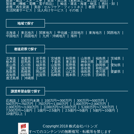
建築・建設・土木・工事
製造・加工業（素材加工・加工品・部品）
製造業（機械・電機・電子部品）
輸送・運送・海運・物流
商社・卸
産廃・再生資源
美容・セルフケア・フィットネス
教育・保育
生活関連サービス
法人向けサービス
その他
地域で探す
北海道
東北地方
関東地方
甲信越・北陸地方
東海地方
関西地方
中国地方
四国地方
九州・沖縄地方
海外
都道府県で探す
北海道
青森県
岩手県
宮城県
秋田県
山形県
福島県
茨城県
栃木県
群馬県
埼玉県
千葉県
東京都
神奈川県
新潟県
富山県
石川県
福井県
山梨県
長野県
岐阜県
静岡県
愛知県
三重県
滋賀県
京都府
大阪府
兵庫県
奈良県
和歌山県
鳥取県
島根県
岡山県
広島県
山口県
徳島県
香川県
愛媛県
高知県
福岡県
佐賀県
長崎県
熊本県
大分県
宮崎県
鹿児島県
沖縄県
譲渡希望金額で探す
応相談
100万円未満
100万円〜300万円
300万円〜500万円
500万円〜750万円
750万円〜1,000万円
1,000万円〜2,000万円
2,000万円〜3,000万円
3,000万円〜5,000万円
5,000万円〜7,500万円
7,500万円〜1億円
1億円〜2.5億円
2.5億円〜5億円
5億円〜10億円
10億円以上
Copyright 2018 株式会社バトンズ
すべてのコンテンツの無断複写・転載等を禁じます