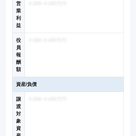
営
X,000~X,000万円
業
利
益
役
X,000~X,000万円
員
報
酬
額
資産/負債
譲
X,000~X,000万円
渡
対
象
資
産