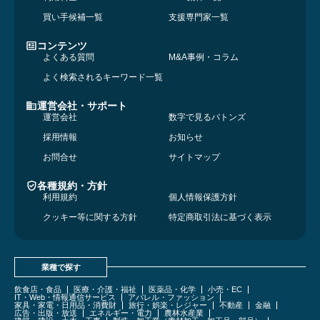
買い手候補一覧
支援専門家一覧
コンテンツ
よくある質問
M&A事例・コラム
よく検索されるキーワード一覧
運営会社・サポート
運営会社
数字で見るバトンズ
採用情報
お知らせ
お問合せ
サイトマップ
各種規約・方針
利用規約
個人情報保護方針
クッキー等に関する方針
特定商取引法に基づく表示
業種で探す
飲食店・食品
医療・介護・福祉
医薬品・化学
小売・EC
IT・Web・情報通信サービス
アパレル・ファッション
家具・家電・日用品・消費財
旅行・娯楽・レジャー
不動産
金融
広告・出版・放送
エネルギー・電力
農林水産業