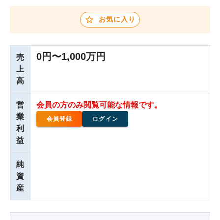
お気に入り
0円〜1,000万円
売
上
高
営
会員の方のみ閲覧可能な情報です。
業
会員登録
ログイン
利
益
純
資
産