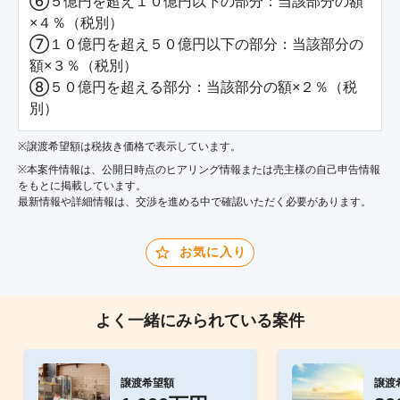
⑥５億円を超え１０億円以下の部分：当該部分の額
×４％（税別）

⑦１０億円を超え５０億円以下の部分：当該部分の
額×３％（税別）

⑧５０億円を超える部分：当該部分の額×２％（税
別）
※譲渡希望額は税抜き価格で表示しています。
※本案件情報は、公開日時点のヒアリング情報または売主様の自己申告情報
をもとに掲載しています。
最新情報や詳細情報は、交渉を進める中で確認いただく必要があります。
お気に入り
よく一緒にみられている案件
譲渡希望額
譲渡