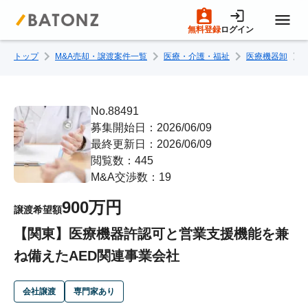
無料登録
ログイン
トップ
M&A売却・譲渡案件一覧
医療・介護・福祉
医療機器卸
トップページ
M&A案件一覧
No.88491
募集開始日：2026/06/09
最終更新日：2026/06/09
売りたい方へ
閲覧数：445
M&A交渉数：19
買いたい方へ
900万円
譲渡希望額
【関東】医療機器許認可と営業支援機能を兼
成約事例
ね備えたAED関連事業会社
M&A専門家の方へ
会社譲渡
専門家あり