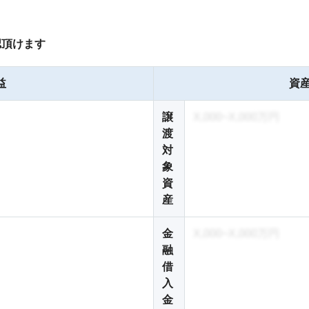
認頂けます
益
資産
譲
X,000~X,000万円
渡
対
象
資
産
金
X,000~X,000万円
融
借
入
金