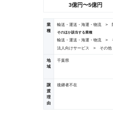
3億円〜5億円
業
輸送・運送・海運・物流 > 
種
そのほか該当する業種
輸送・運送・海運・物流 > 
法人向けサービス > その他
地
千葉県
域
譲
後継者不在
渡
理
由