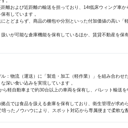
す。

距離および近距離の輸送を担っており、14t低床ウィング車から
保有しています 。

送にとどまらず、商品の梱包や分別といった付加価値の高い「
り扱いが可能な倉庫機能を保有しているほか、賃貸不動産を保
。
デル：物流（運送）に「製造・加工（軽作業）」を組み合わせ
な深い食い込みを実現しています 。

）から軽自動車まで約30台以上の車両を保有し、パレット輸送
拠点では食品を扱える倉庫を保有しており、衛生管理が求められ
で培ったノウハウにより、スポット対応から専属便まで柔軟な配