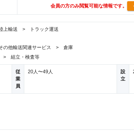
会員の方のみ閲覧可能な情報です。
陸上輸送 > トラック運送
その他輸送関連サービス > 倉庫
 > 組立・検査等
従
20人〜49人
設
業
立
員