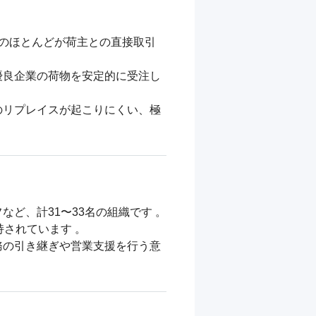
のほとんどが荷主との直接取引
優良企業の荷物を安定的に受注し
のリプレイスが起こりにくい、極
、計31〜33名の組織です 。

されています 。

務の引き継ぎや営業支援を行う意