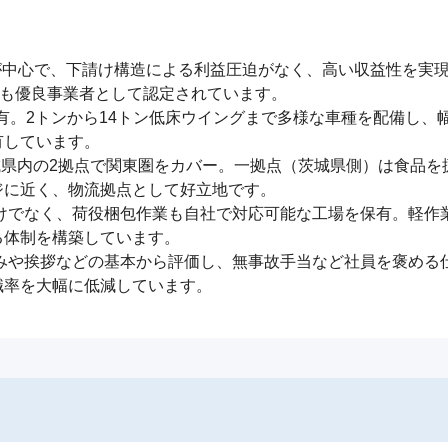
)が中心で、下請け構造による利益圧迫がなく、高い収益性を実
も優良事業者として認定されています。

保有。2トンから14トン低床ウイングまで多様な車種を配備し
しています。

城県内の2拠点で関東圏をカバー。一拠点（茨城県側）は食品
に近く、物流拠点として好立地です。

けでなく、荷役梱包作業も自社で対応可能な工場を保有。軽作
体制を構築しています。

なみや挨拶などの基本から評価し、無事故手当など社員を褒める
職率を大幅に低減しています。