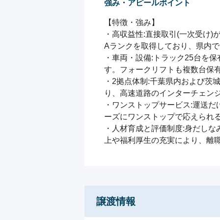
強み・アピールポイント
【特徴・強み】

・高収益性:直接取引(一次受け
Aランクを取得しており、県内で
・車両・設備:トラック25台を
す。フォークリフトも複数台保有
・2拠点体制:千葉県内および茨
り、高速道路のインターチェンジ
・ワンストップサービス:運送だ
ーズにワンストップで応えられる
・人材育成と評価制度:身だし
上や福利厚生の充実により、離
譲渡情報