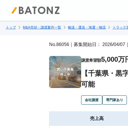
トップ
M&A売却・譲渡案件一覧
輸送・運送・海運・物流
トラック
No.86056｜募集開始日： 2026/04/
5,000万
譲渡希望額
買い手募集

【千葉県・黒
停止中
可能
会社譲渡
専門家あり
売上高