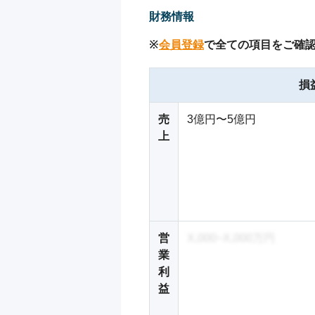
財務情報
※
会員登録
で全ての項目をご確
損
売
3億円〜5億円
上
営
X,000~X,000万円
業
利
益