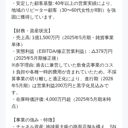
・安定した顧客基盤: 40年以上の営業実績により、
地域のリピーター顧客（30〜60代女性が8割）を強
固に獲得しています。

【財務・資産状況】

・売上高: 1億1,500万円（2025年5月期・雑貨事業
単体）

・実態利益（EBITDA/修正営業利益）: △379万円
（2025年5月期修正後）

※赤字理由: 過去に兼営していた飲食店事業のコス
ト負担や各種一時的費用が含まれていたため。不採
算事業の切り離しと適正化により、進行期（2026
年5月期）は営業利益200万円と黒字化見込みで
す。

・在庫時価評価: 4,000万円超（2025年5月期末時
点）

【事業の強み・特徴】

・チャネル資産: 地域最大級の路面店舗を構え、SN