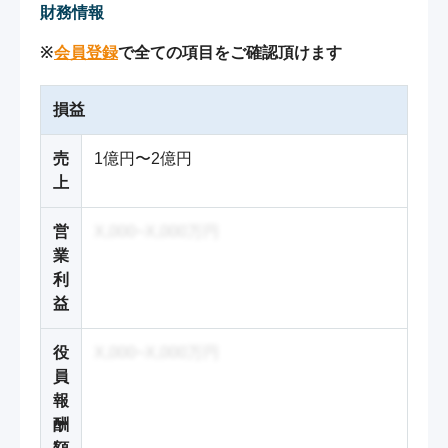
財務情報
※
会員登録
で全ての項目をご確認頂けます
損益
売
1億円〜2億円
上
営
X,000~X,000万円
業
利
益
役
X,000~X,000万円
員
報
酬