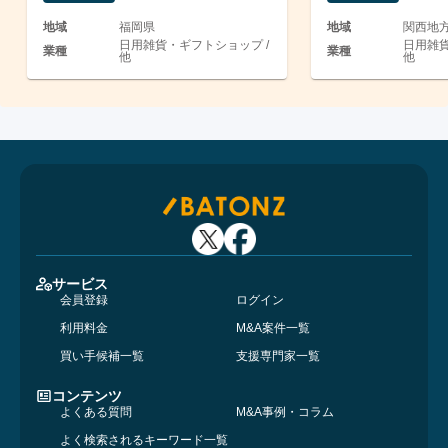
地域
福岡県
地域
関西地
日用雑貨・ギフトショップ /
日用雑貨
業種
業種
他
他
サービス
会員登録
ログイン
利用料金
M&A案件一覧
買い手候補一覧
支援専門家一覧
コンテンツ
よくある質問
M&A事例・コラム
よく検索されるキーワード一覧