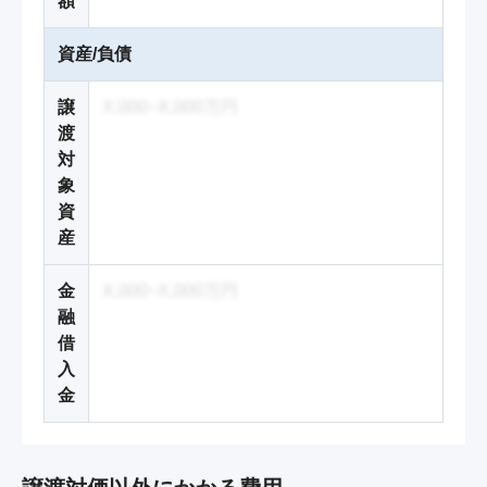
額
資産/負債
譲
X,000~X,000万円
渡
対
象
資
産
金
X,000~X,000万円
融
借
入
金