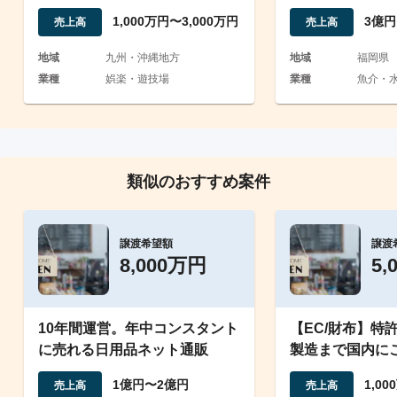
事業1店舗の譲渡
1,000万円〜3,000万円
3億円
売上高
売上高
地域
九州・沖縄地方
地域
福岡県
業種
娯楽・遊技場
業種
魚介・水
類似のおすすめ案件
譲渡希望額
譲渡
8,000万円
5,
10年間運営。年中コンスタント
【EC/財布】特
に売れる日用品ネット通販
製造まで国内に
ジナルキーケー
1億円〜2億円
1,0
売上高
売上高