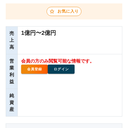
お気に入り
1億円〜2億円
売
上
高
営
会員の方のみ閲覧可能な情報です。
業
会員登録
ログイン
利
益
純
資
産