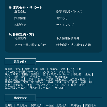
運営会社・サポート
運営会社
数字で見るバトンズ
採用情報
お知らせ
お問合せ
サイトマップ
各種規約・方針
利用規約
個人情報保護方針
クッキー等に関する方針
特定商取引法に基づく表示
業種で探す
飲食店・食品
医療・介護・福祉
医薬品・化学
小売・EC
IT・Web・情報通信サービス
アパレル・ファッション
家具・家電・日用品・消費財
旅行・娯楽・レジャー
不動産
金融
広告・出版・放送
エネルギー・電力
農林水産業
建築・建設・土木・工事
製造・加工業（素材加工・加工品・部品）
製造業（機械・電機・電子部品）
輸送・運送・海運・物流
商社・卸
産廃・再生資源
美容・セルフケア・フィットネス
教育・保育
生活関連サービス
法人向けサービス
その他
地域で探す
北海道
東北地方
関東地方
甲信越・北陸地方
東海地方
関西地方