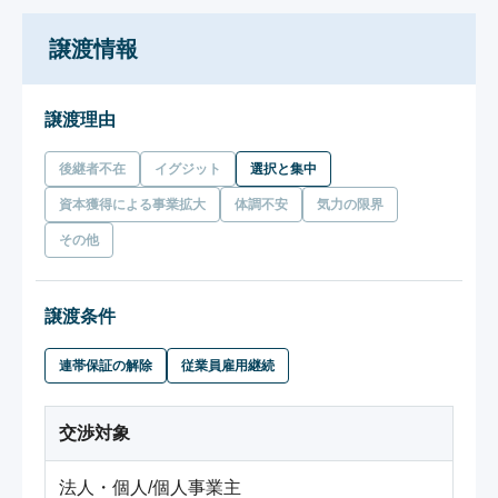
譲渡情報
譲渡理由
後継者不在
イグジット
選択と集中
資本獲得による事業拡大
体調不安
気力の限界
その他
譲渡条件
連帯保証の解除
従業員雇用継続
交渉対象
法人・個人/個人事業主