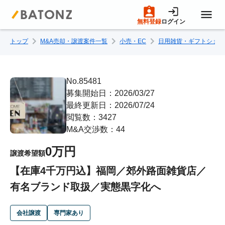
無料登録
ログイン
トップ
M&A売却・譲渡案件一覧
小売・EC
日用雑貨・ギフトショッ
トップページ
M&A案件一覧
No.85481
募集開始日：2026/03/27
最終更新日：2026/07/24
売りたい方へ
閲覧数：3427
M&A交渉数：44
買いたい方へ
0万円
譲渡希望額
【在庫4千万円込】福岡／郊外路面雑貨店／
成約事例
有名ブランド取扱／実態黒字化へ
M&A専門家の方へ
会社譲渡
専門家あり