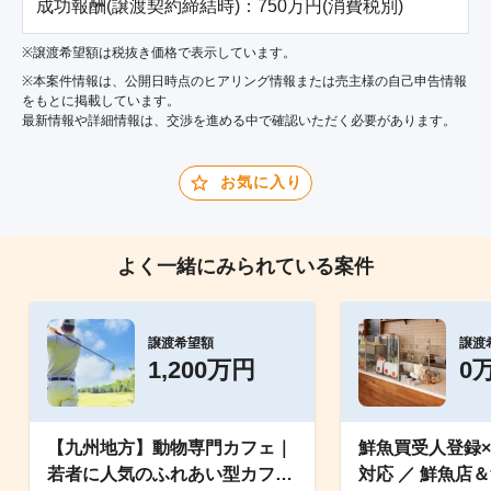
成功報酬(譲渡契約締結時)：750万円(消費税別)
※譲渡希望額は税抜き価格で表示しています。
※本案件情報は、公開日時点のヒアリング情報または売主様の自己申告情報
をもとに掲載しています。
最新情報や詳細情報は、交渉を進める中で確認いただく必要があります。
お気に入り
よく一緒にみられている案件
譲渡希望額
譲渡
1,200万円
0
【九州地方】動物専門カフェ｜
鮮魚買受人登録
若者に人気のふれあい型カフェ
対応 ／ 鮮魚店