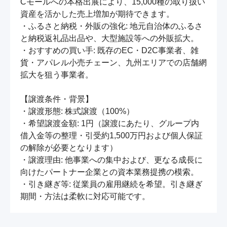
Cモールへの本格出展により、15,000種の取り扱い
資産を活かした売上増加が期待できます。

・ふるさと納税・外販の強化: 地元自治体のふるさ
と納税返礼品出品や、大型施設等への外販拡大。

・おすすめの買い手: 既存のEC・D2C事業者、雑
貨・アパレル小売チェーン、九州エリアでの店舗網
拡大を狙う事業者。

【譲渡条件・背景】

・譲渡形態: 株式譲渡（100%）

・希望譲渡金額: 1円（譲渡にあたり、グループ内
借入金等の整理・引受約1,500万円および個人保証
の解除が必要となります）

・譲渡理由: 他事業への集中および、更なる成長に
向けたパートナー企業との資本業務提携の模索。

・引き継ぎ等: 従業員の雇用継続を希望。引き継ぎ
期間・方法は柔軟に対応可能です。