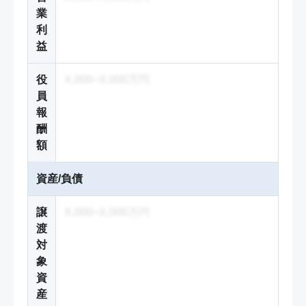
業
利
益
役
X,000~X,000万円
員
報
酬
額
資産/負債
譲
X,000~X,000万円
渡
対
象
資
産