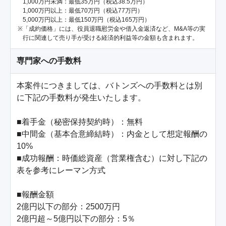
1,000万円未満：最低35万円（税込38.5万円）
1,000万円以上：最低70万円（税込77万円）
5,000万円以上：最低150万円（税込165万円）
「成約価格」には、役員退職慰労金や借入金返済など、M&A等の実
行に関連して売り手が受ける経済的利益等の金額も含まれます。
専門家への手数料
本案件につきましては、バトンズへの手数料とは別
に下記の手数料が発生いたします。

■着手金（秘密保持契約時）：無料

■中間金（基本合意締結時）：内金として想定報酬の
10%

■成功報酬：時価総資産（営業権含む）に対し下記の
表を参考にレーマン方式

■報酬金額

2億円以下の部分：2500万円

2億円超～5億円以下の部分：5％
