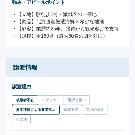
強み・アピールポイント
・【立地】駅徒歩1分・激戦区の一等地 

・【商品】北海道産厳選海鮮 × 希少な地酒 

・【顧客】業歴約25年。接待から観光客まで支持 

・【規模】全160席（最大60名の団体対応）
譲渡情報
譲渡理由
後継者不在
イグジット
選択と集中
資本獲得による事業拡大
体調不安
気力の限界
その他