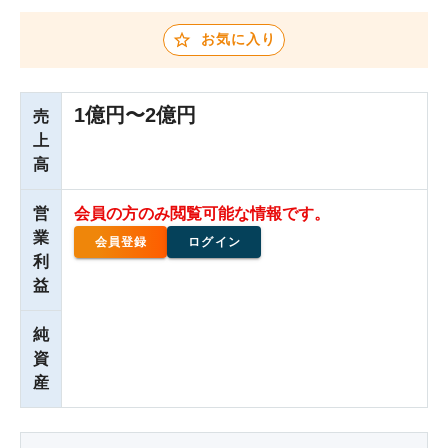
お気に入り
1億円〜2億円
売
上
高
営
会員の方のみ閲覧可能な情報です。
業
会員登録
ログイン
利
益
純
資
産