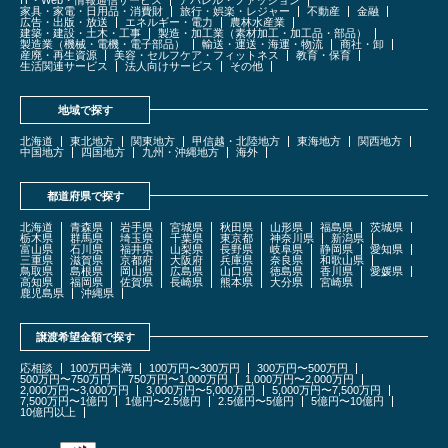
家具・家電・日用品・消費財
旅行・娯楽・レジャー
不動産
金融
広告・出版・放送
エネルギー・電力
農林水産業
建築・建設・土木・工事
製造・加工業（素材加工・加工品・部品）
製造業（機械・電機・電子部品）
輸送・運送・海運・物流
商社・卸
産廃・再生資源
美容・セルフケア・フィットネス
教育・保育
生活関連サービス
法人向けサービス
その他
地域で探す
北海道
東北地方
関東地方
甲信越・北陸地方
東海地方
関西地方
中国地方
四国地方
九州・沖縄地方
海外
都道府県で探す
北海道
青森県
岩手県
宮城県
秋田県
山形県
福島県
茨城県
栃木県
群馬県
埼玉県
千葉県
東京都
神奈川県
新潟県
富山県
石川県
福井県
山梨県
長野県
岐阜県
静岡県
愛知県
三重県
滋賀県
京都府
大阪府
兵庫県
奈良県
和歌山県
鳥取県
島根県
岡山県
広島県
山口県
徳島県
香川県
愛媛県
高知県
福岡県
佐賀県
長崎県
熊本県
大分県
宮崎県
鹿児島県
沖縄県
譲渡希望金額で探す
応相談
100万円未満
100万円〜300万円
300万円〜500万円
500万円〜750万円
750万円〜1,000万円
1,000万円〜2,000万円
2,000万円〜3,000万円
3,000万円〜5,000万円
5,000万円〜7,500万円
7,500万円〜1億円
1億円〜2.5億円
2.5億円〜5億円
5億円〜10億円
10億円以上