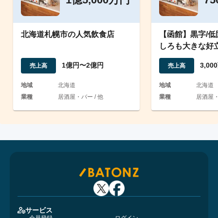
北海道札幌市の人気飲食店
【函館】黒字/
しろも大きな好
1億円〜2億円
3,0
売上高
売上高
地域
北海道
地域
北海道
業種
居酒屋・バー / 他
業種
居酒屋
サービス
会員登録
ログイン