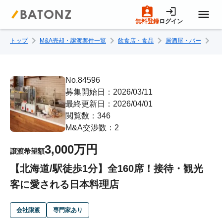
無料登録
ログイン
トップ
M&A売却・譲渡案件一覧
飲食店・食品
居酒屋・バー
【
トップページ
M&A案件一覧
No.84596
募集開始日：2026/03/11
最終更新日：2026/04/01
売りたい方へ
閲覧数：346
M&A交渉数：2
買いたい方へ
3,000万円
譲渡希望額
【北海道/駅徒歩1分】全160席！接待・観光
成約事例
客に愛される日本料理店
M&A専門家の方へ
会社譲渡
専門家あり