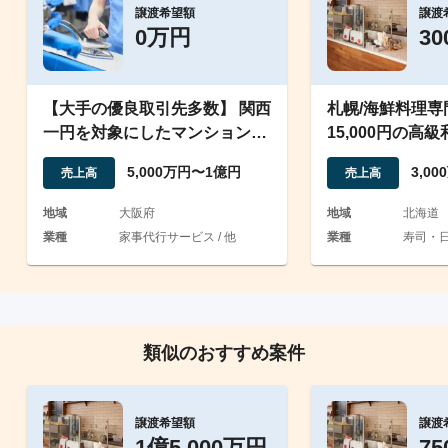
譲渡希望額
譲渡
0万円
3
【大手の優良取引先多数】 関西
札幌/海鮮料理
一円を対象にしたマンション等
15,000円の高
清掃業
渡
5,000万円〜1億円
3,0
売上高
売上高
地域
大阪府
地域
北海道
業種
家事代行サービス / 他
業種
寿司・
類似のおすすめ案件
譲渡希望額
譲渡
1億5,000万円
7