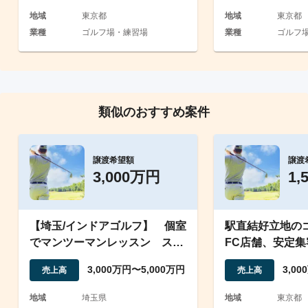
地域
東京都
地域
東京都
業種
ゴルフ場・練習場
業種
ゴルフ
類似のおすすめ案件
譲渡希望額
譲渡
3,000万円
1,
【埼玉/インドアゴルフ】 個室
駅直結好立地の
でマンツーマンレッスン スタ
FC店舗、安定
ッフ2名在籍
350万円超の実
3,000万円〜5,000万円
3,0
売上高
売上高
地域
埼玉県
地域
東京都