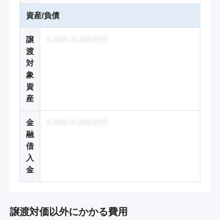
資産/負債
譲
X,000~X,000万円
渡
対
象
資
産
金
X,000~X,000万円
融
借
入
金
譲渡対価以外にかかる費用