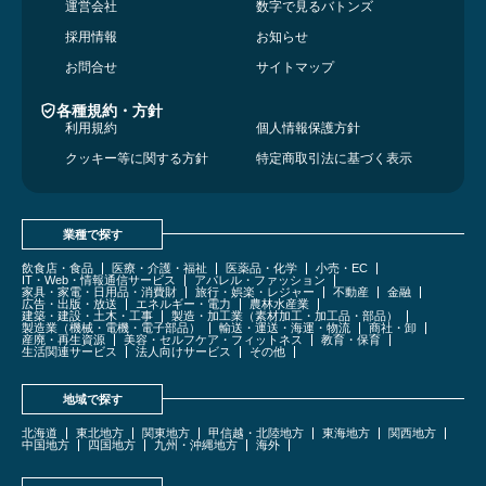
運営会社
数字で見るバトンズ
採用情報
お知らせ
お問合せ
サイトマップ
各種規約・方針
利用規約
個人情報保護方針
クッキー等に関する方針
特定商取引法に基づく表示
業種で探す
飲食店・食品
医療・介護・福祉
医薬品・化学
小売・EC
IT・Web・情報通信サービス
アパレル・ファッション
家具・家電・日用品・消費財
旅行・娯楽・レジャー
不動産
金融
広告・出版・放送
エネルギー・電力
農林水産業
建築・建設・土木・工事
製造・加工業（素材加工・加工品・部品）
製造業（機械・電機・電子部品）
輸送・運送・海運・物流
商社・卸
産廃・再生資源
美容・セルフケア・フィットネス
教育・保育
生活関連サービス
法人向けサービス
その他
地域で探す
北海道
東北地方
関東地方
甲信越・北陸地方
東海地方
関西地方
中国地方
四国地方
九州・沖縄地方
海外