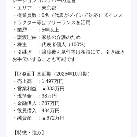
レーションゴルフバーの運営

・エリア　：東京都

・従業員数：0名（代表がメインで対応） ※インス
トラクター等はフリーランスを活用

・業歴　　：5年以上

・譲渡理由：家族の介護のため

・株主　　：代表者個人（100%）

・引継ぎ　：譲渡後も条件等は相談にて、引き続き
お手伝いすることも可能です

【財務面】直近期（2025年10月期）

・売上高　：1,497万円

・営業利益：▲333万円

・現預金　：38万円

・金融借入：787万円

・役員借入：484万円

・純資産　：▲672万円

【特徴・強み】
