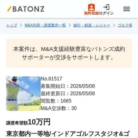
無料登録
ログイン
トップ
M&A売却・譲渡案件一覧
旅行・娯楽・レジャー
ゴルフ場・
トップページ
M&A案件一覧
本案件は、M&A支援経験豊富なバトンズ成約
サポーターが交渉をサポートします。
売りたい方へ
No.81517
募集開始日：2026/05/08
買いたい方へ
最終更新日：2026/05/08
閲覧数：1665
成約事例
M&A交渉数：30
10万円
譲渡希望額
M&A専門家の方へ
東京都内一等地/インドアゴルフスタジオ&ゴ