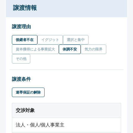
譲渡情報
譲渡理由
後継者不在
イグジット
選択と集中
資本獲得による事業拡大
体調不安
気力の限界
その他
譲渡条件
連帯保証の解除
交渉対象
法人・個人/個人事業主