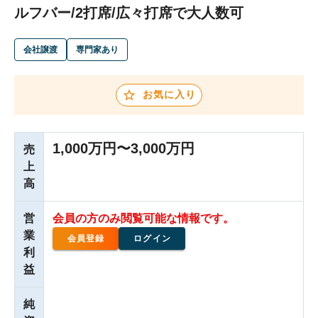
ルフバー/2打席/広々打席で大人数可
会社譲渡
専門家あり
お気に入り
1,000万円〜3,000万円
売
上
高
営
会員の方のみ閲覧可能な情報です。
業
会員登録
ログイン
利
益
純