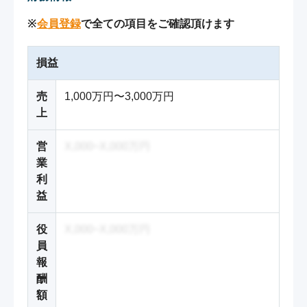
※
会員登録
で全ての項目をご確認頂けます
損益
売
1,000万円〜3,000万円
上
営
X,000~X,000万円
業
利
益
役
X,000~X,000万円
員
報
酬
額