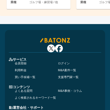
業種
ゴルフ場・練習場 / 他
業種
ゴルフ場
サービス
会員登録
ログイン
利用料金
M&A案件一覧
買い手候補一覧
支援専門家一覧
コンテンツ
よくある質問
M&A事例・コラム
よく検索されるキーワード一覧
運営会社・サポート