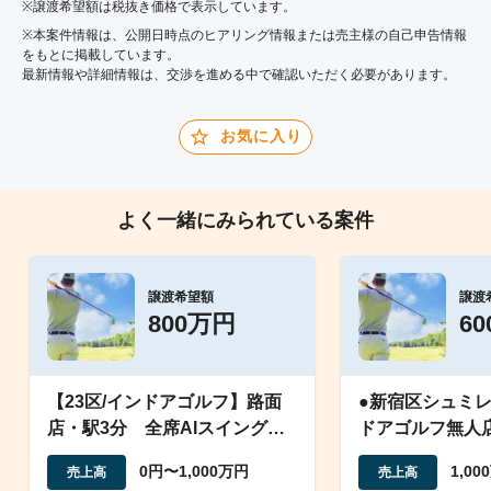
※譲渡希望額は税抜き価格で表示しています。
※本案件情報は、公開日時点のヒアリング情報または売主様の自己申告情報
をもとに掲載しています。
最新情報や詳細情報は、交渉を進める中で確認いただく必要があります。
お気に入り
よく一緒にみられている案件
譲渡希望額
譲渡
800万円
6
【23区/インドアゴルフ】路面
●新宿区シュミ
店・駅3分 全席AIスイング＆
ドアゴルフ無人
シュミレーター付店舗
渡）営業中その
0円〜1,000万円
1,0
売上高
売上高