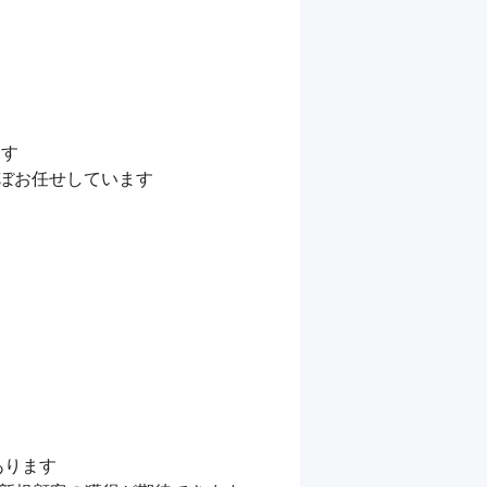
す

ぼお任せしています

ります
