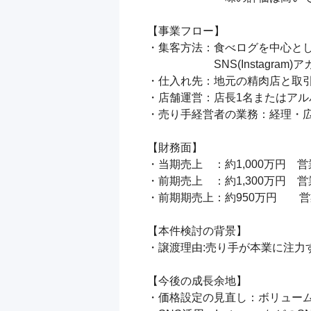
【事業フロー】

・集客方法：食べログを中心とし
　　　　　　SNS(Instagr
・仕入れ先：地元の精肉店と取引
・店舗運営：店長1名またはアル
・売り手経営者の業務：経理・広
【財務面】

・当期売上　：約1,000万円　営
・前期売上　：約1,300万円　営
・前期期売上：約950万円　　営業
【本件検討の背景】

・譲渡理由:売り手が本業に注力
【今後の成長余地】

・価格設定の見直し：ボリューム