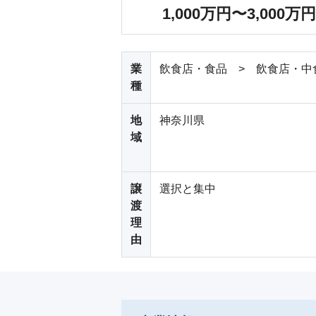
1,000万円〜3,000万円
業
飲食店・食品 > 飲食店・中
種
地
神奈川県
域
譲
選択と集中
渡
理
由