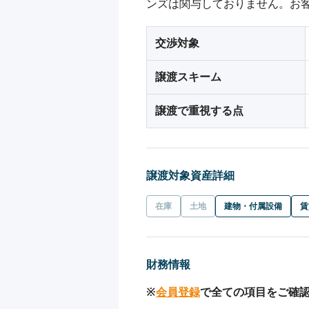
ンズは関与しておりません。お
交渉対象
譲渡スキーム
譲渡で重視する点
譲渡対象資産詳細
在庫
土地
建物・付属設備
賃
財務情報
※
会員登録
で全ての項目をご確