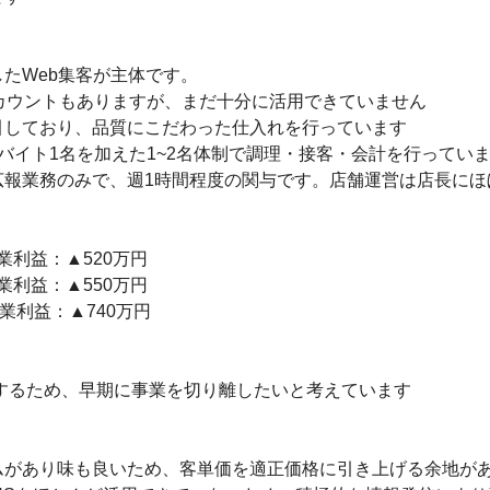
たWeb集客が主体です。

am)アカウントもありますが、まだ十分に活用できていません

しており、品質にこだわった仕入れを行っています

バイト1名を加えた1~2名体制で調理・接客・会計を行っていま
報業務のみで、週1時間程度の関与です。店舗運営は店長にほ
業利益：▲520万円

業利益：▲550万円

利益：▲740万円

するため、早期に事業を切り離したいと考えています

があり味も良いため、客単価を適正価格に引き上げる余地があ