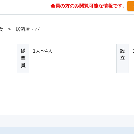
会員の方のみ閲覧可能な情報です。
食 > 居酒屋・バー
従
1人〜4人
設
業
立
員