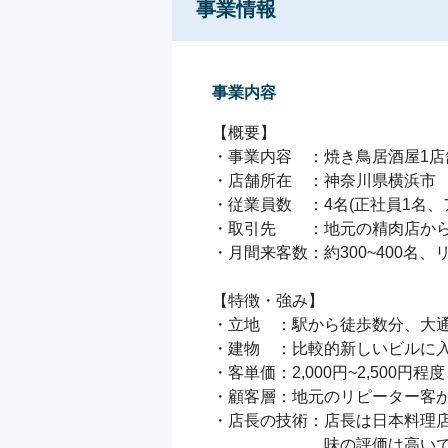
事業情報
事業内容
【概要】

・事業内容　：焼き鳥居酒屋1店舗
・店舗所在　：神奈川県横浜市

・従業員数　：4名(正社員1名、ア
・取引先　　：地元の精肉店から
・月間来客数：約300~400名、
【特徴・強み】

・立地　：駅から徒歩数分、大通
・建物　：比較的新しいビルに入
・客単価：2,000円~2,500円
・顧客層：地元のリピーター客が
・店長の技術：店長は日本料理店
　　　　　　　味の評価は高いで