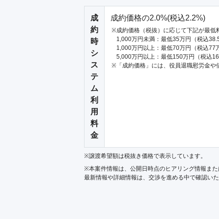
成
成約価格の2.0%(税込2.2%)
約
成約価格（税抜）に応じて下記が最低
1,000万円未満：最低35万円（税込38
時
1,000万円以上：最低70万円（税込77
シ
5,000万円以上：最低150万円（税込1
ス
「成約価格」には、役員退職慰労金や
テ
ム
利
用
料
金
※譲渡希望額は税抜き価格で表示しています。
※本案件情報は、公開日時点のヒアリング情報また
最新情報や詳細情報は、交渉を進める中で確認いた