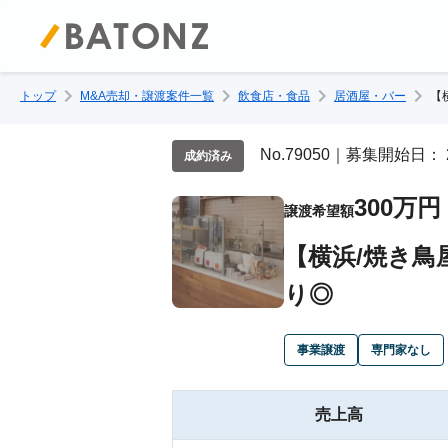
トップ
M&A売却・譲渡案件一覧
飲食店・食品
居酒屋・バー
【
No.79050｜募集開始日： 
成約済み
300万円
譲渡希望額
【横浜/焼き鳥
り◎
事業譲渡
専門家なし
売上高