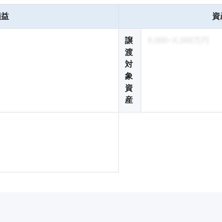
損益
資
譲
X,000~X,000万円
渡
対
象
資
産