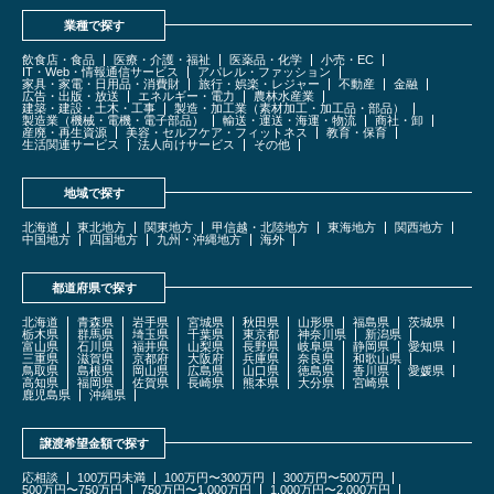
業種で探す
飲食店・食品
医療・介護・福祉
医薬品・化学
小売・EC
IT・Web・情報通信サービス
アパレル・ファッション
家具・家電・日用品・消費財
旅行・娯楽・レジャー
不動産
金融
広告・出版・放送
エネルギー・電力
農林水産業
建築・建設・土木・工事
製造・加工業（素材加工・加工品・部品）
製造業（機械・電機・電子部品）
輸送・運送・海運・物流
商社・卸
産廃・再生資源
美容・セルフケア・フィットネス
教育・保育
生活関連サービス
法人向けサービス
その他
地域で探す
北海道
東北地方
関東地方
甲信越・北陸地方
東海地方
関西地方
中国地方
四国地方
九州・沖縄地方
海外
都道府県で探す
北海道
青森県
岩手県
宮城県
秋田県
山形県
福島県
茨城県
栃木県
群馬県
埼玉県
千葉県
東京都
神奈川県
新潟県
富山県
石川県
福井県
山梨県
長野県
岐阜県
静岡県
愛知県
三重県
滋賀県
京都府
大阪府
兵庫県
奈良県
和歌山県
鳥取県
島根県
岡山県
広島県
山口県
徳島県
香川県
愛媛県
高知県
福岡県
佐賀県
長崎県
熊本県
大分県
宮崎県
鹿児島県
沖縄県
譲渡希望金額で探す
応相談
100万円未満
100万円〜300万円
300万円〜500万円
500万円〜750万円
750万円〜1,000万円
1,000万円〜2,000万円