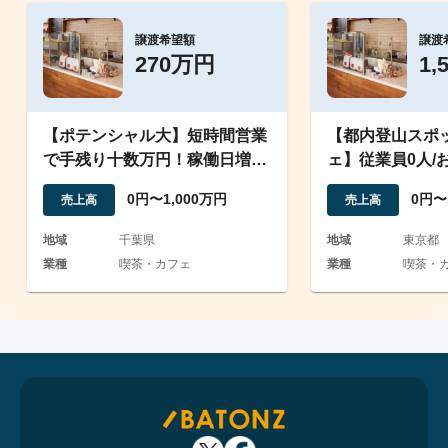
譲渡希望額
譲渡
270万円
1,
【ポテンシャル大】短時間営業
【都内登山スポ
で手残り十数万円！稼働日増で
ェ】従業員0人/
利益増が狙えるカフェ譲渡
含め譲渡
0円〜1,000万円
0円〜
売上高
売上高
地域
千葉県
地域
東京都
業種
喫茶・カフェ
業種
喫茶・