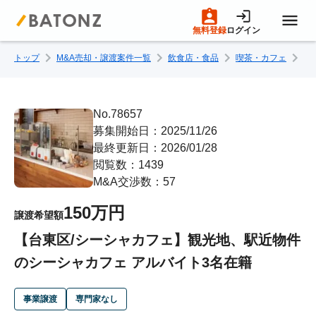
無料登録
ログイン
トップ
M&A売却・譲渡案件一覧
飲食店・食品
喫茶・カフェ
【
トップページ
M&A案件一覧
No.78657
募集開始日：2025/11/26
最終更新日：2026/01/28
売りたい方へ
閲覧数：1439
M&A交渉数：57
買いたい方へ
150万円
譲渡希望額
【台東区/シーシャカフェ】観光地、駅近物件
成約事例
のシーシャカフェ アルバイト3名在籍
M&A専門家の方へ
事業譲渡
専門家なし