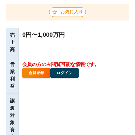
お気に入り
0円〜1,000万円
売
上
高
営
会員の方のみ閲覧可能な情報です。
業
会員登録
ログイン
利
益
譲
渡
対
象
資