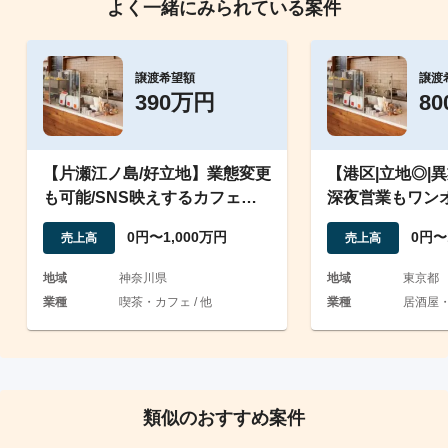
よく一緒にみられている案件
譲渡希望額
譲渡
390万円
8
【片瀬江ノ島/好立地】業態変更
【港区|立地◎|
も可能/SNS映えするカフェの
深夜営業もワン
譲渡
舗｜インバウン
0円〜1,000万円
0円〜
売上高
売上高
地域
神奈川県
地域
東京都
業種
喫茶・カフェ / 他
業種
居酒屋
類似のおすすめ案件