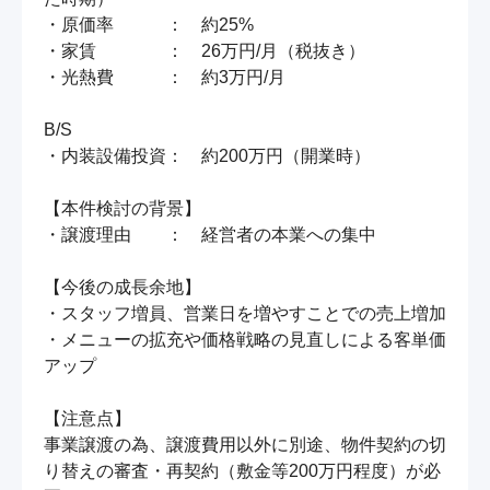
・原価率　　　：　約25%

・家賃　　　　：　26万円/月（税抜き）

・光熱費　　　：　約3万円/月

B/S

・内装設備投資：　約200万円（開業時）

【本件検討の背景】

・譲渡理由　　：　経営者の本業への集中

【今後の成長余地】

・スタッフ増員、営業日を増やすことでの売上増加

・メニューの拡充や価格戦略の見直しによる客単価
アップ

【注意点】

事業譲渡の為、譲渡費用以外に別途、物件契約の切
り替えの審査・再契約（敷金等200万円程度）が必