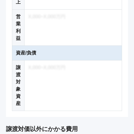
上
営
X,000~X,000万円
業
利
益
資産/負債
譲
X,000~X,000万円
渡
対
象
資
産
譲渡対価以外にかかる費用