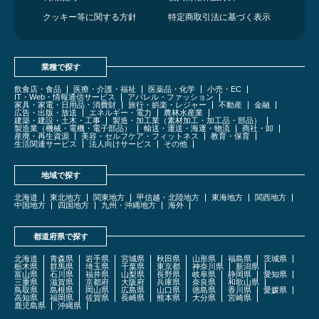
クッキー等に関する方針
特定商取引法に基づく表示
業種で探す
飲食店・食品
医療・介護・福祉
医薬品・化学
小売・EC
IT・Web・情報通信サービス
アパレル・ファッション
家具・家電・日用品・消費財
旅行・娯楽・レジャー
不動産
金融
広告・出版・放送
エネルギー・電力
農林水産業
建築・建設・土木・工事
製造・加工業（素材加工・加工品・部品）
製造業（機械・電機・電子部品）
輸送・運送・海運・物流
商社・卸
産廃・再生資源
美容・セルフケア・フィットネス
教育・保育
生活関連サービス
法人向けサービス
その他
地域で探す
北海道
東北地方
関東地方
甲信越・北陸地方
東海地方
関西地方
中国地方
四国地方
九州・沖縄地方
海外
都道府県で探す
北海道
青森県
岩手県
宮城県
秋田県
山形県
福島県
茨城県
栃木県
群馬県
埼玉県
千葉県
東京都
神奈川県
新潟県
富山県
石川県
福井県
山梨県
長野県
岐阜県
静岡県
愛知県
三重県
滋賀県
京都府
大阪府
兵庫県
奈良県
和歌山県
鳥取県
島根県
岡山県
広島県
山口県
徳島県
香川県
愛媛県
高知県
福岡県
佐賀県
長崎県
熊本県
大分県
宮崎県
鹿児島県
沖縄県