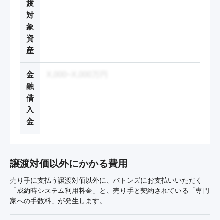
渡
対
象
資
産
金
X,000~X,000万円
融
借
入
金
譲渡対価以外にかかる費用
売り手に支払う譲渡対価以外に、バトンズにお支払いいただく
「成約時システム利用料金」と、売り手と契約されている「専門
家への手数料」が発生します。