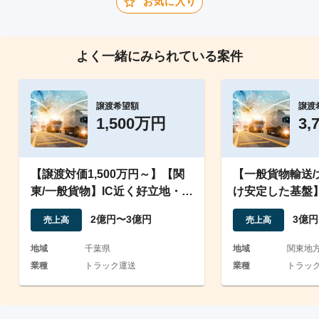
お気に入り
よく一緒にみられている案件
譲渡希望額
譲渡
1,500万円
3,
【譲渡対価1,500万円～】【関
【一般貨物輸送
東/一般貨物】IC近く好立地・
け安定した基盤
10t車・4t車
ライバー30名以
2億円〜3億円
3億円
売上高
売上高
地域
千葉県
地域
関東地
業種
トラック運送
業種
トラッ