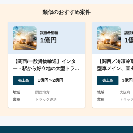
類似のおすすめ案件
譲渡希望額
譲渡
1億円
1
【関西/一般貨物輸送】インタ
【関西／冷凍冷
ー・駅から好立地の大型トラッ
型車メイン、直
クメインの運送会社
優良な運送会社
1億円〜2億円
3億円
売上高
売上高
地域
関西地方
地域
大阪府
業種
トラック運送
業種
トラック