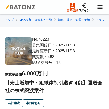
無料登録
ログイン
トップ
M&A売却・譲渡案件一覧
輸送・運送・海運・物流
トラック
トップページ
M&A案件一覧
No.78223
募集開始日：2025/11/13
買い手募集

最終更新日：2025/11/13
売りたい方へ
停止中
閲覧数：463
M&A交渉数：15
買いたい方へ
6,000万円
譲渡希望額
【売上増加中・組織体制引継ぎ可能】運送会
成約事例
社の株式譲渡案件
M&A専門家の方へ
会社譲渡
専門家あり