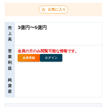
お気に入り
3億円〜5億円
売
上
高
営
会員の方のみ閲覧可能な情報です。
業
会員登録
ログイン
利
益
純
資
産