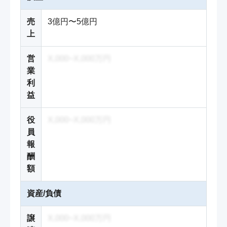
売
3億円〜5億円
上
営
X,000~X,000万円
業
利
益
役
X,000~X,000万円
員
報
酬
額
資産/負債
譲
X,000~X,000万円