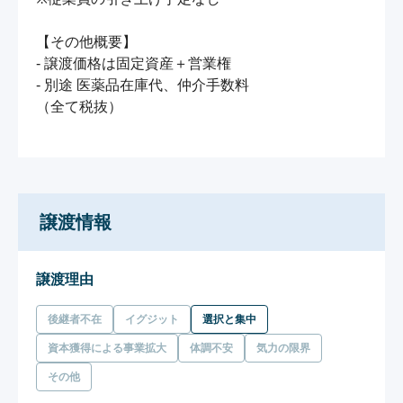
【その他概要】

- 譲渡価格は固定資産＋営業権

- 別途 医薬品在庫代、仲介手数料

（全て税抜）

譲渡情報
譲渡理由
後継者不在
イグジット
選択と集中
資本獲得による事業拡大
体調不安
気力の限界
その他