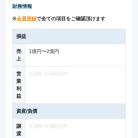
財務情報
※
会員登録
で全ての項目をご確認頂けます
損益
売
1億円〜2億円
上
営
X,000~X,000万円
業
利
益
資産/負債
譲
X,000~X,000万円
渡