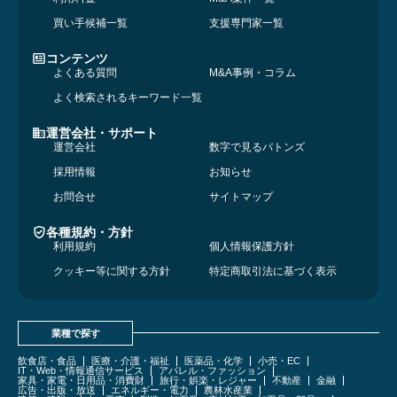
買い手候補一覧
支援専門家一覧
コンテンツ
よくある質問
M&A事例・コラム
よく検索されるキーワード一覧
運営会社・サポート
運営会社
数字で見るバトンズ
採用情報
お知らせ
お問合せ
サイトマップ
各種規約・方針
利用規約
個人情報保護方針
クッキー等に関する方針
特定商取引法に基づく表示
業種で探す
飲食店・食品
医療・介護・福祉
医薬品・化学
小売・EC
IT・Web・情報通信サービス
アパレル・ファッション
家具・家電・日用品・消費財
旅行・娯楽・レジャー
不動産
金融
広告・出版・放送
エネルギー・電力
農林水産業