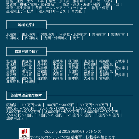
建築・建設・土木・工事
製造・加工業（素材加工・加工品・部品）
製造業（機械・電機・電子部品）
輸送・運送・海運・物流
商社・卸
産廃・再生資源
美容・セルフケア・フィットネス
教育・保育
生活関連サービス
法人向けサービス
その他
地域で探す
北海道
東北地方
関東地方
甲信越・北陸地方
東海地方
関西地方
中国地方
四国地方
九州・沖縄地方
海外
都道府県で探す
北海道
青森県
岩手県
宮城県
秋田県
山形県
福島県
茨城県
栃木県
群馬県
埼玉県
千葉県
東京都
神奈川県
新潟県
富山県
石川県
福井県
山梨県
長野県
岐阜県
静岡県
愛知県
三重県
滋賀県
京都府
大阪府
兵庫県
奈良県
和歌山県
鳥取県
島根県
岡山県
広島県
山口県
徳島県
香川県
愛媛県
高知県
福岡県
佐賀県
長崎県
熊本県
大分県
宮崎県
鹿児島県
沖縄県
譲渡希望金額で探す
応相談
100万円未満
100万円〜300万円
300万円〜500万円
500万円〜750万円
750万円〜1,000万円
1,000万円〜2,000万円
2,000万円〜3,000万円
3,000万円〜5,000万円
5,000万円〜7,500万円
7,500万円〜1億円
1億円〜2.5億円
2.5億円〜5億円
5億円〜10億円
10億円以上
Copyright 2018 株式会社バトンズ
すべてのコンテンツの無断複写・転載等を禁じます