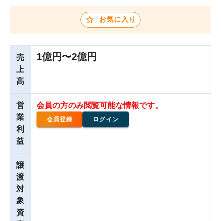
お気に入り
1億円〜2億円
売
上
高
営
会員の方のみ閲覧可能な情報です。
業
会員登録
ログイン
利
益
譲
渡
対
象
資