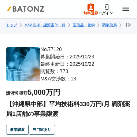
無料登録
ログイン
トップ
M&A売却・譲渡案件一覧
医薬品・化学
調剤薬局
【沖縄
トップページ
M&A案件一覧
No.77120
募集開始日：2025/10/23
最終更新日：2025/10/22
売りたい方へ
閲覧数：773
M&A交渉数：13
買いたい方へ
5,000万円
譲渡希望額
【沖縄県中部】平均技術料330万円/月 調剤薬
成約事例
局1店舗の事業譲渡
M&A専門家の方へ
事業譲渡
専門家あり