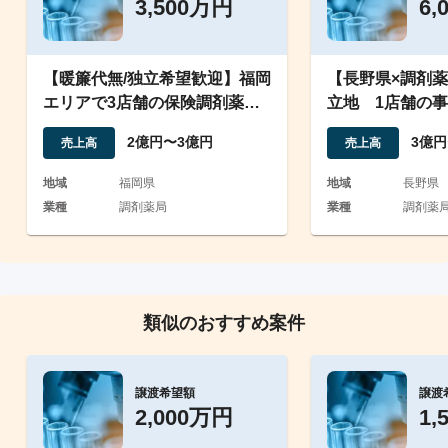
3,500万円
6,
【暖簾代無/独立希望歓迎】福岡
【長野県×調剤
エリアで3店舗の保険調剤薬局
立地 1店舗の
の事業譲渡
2億円〜3億円
3億円
売上高
売上高
地域
福岡県
地域
長野県
業種
調剤薬局
業種
調剤薬
類似のおすすめ案件
譲渡希望額
譲渡
2,000万円
1,